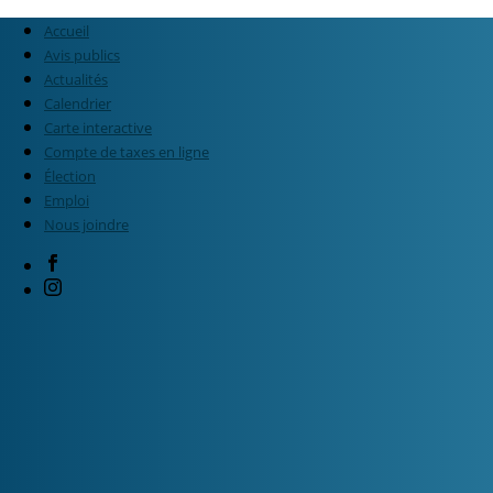
Accueil
Avis publics
Actualités
Calendrier
Carte interactive
Compte de taxes en ligne
Élection
Emploi
Nous joindre