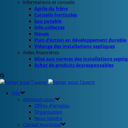
Informations et conseils
Agrile du frêne
Conseils horticoles
Eau potable
Info-collectes
Noues
Plan d’action en développement durable
Vidange des installations septiques
Aides financières
Mise aux normes des installations septi
Achat de produits écoresponsables
Ville
Administration
Offres d’emplois
Organisation
Nous joindre
Conseil municipal