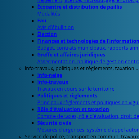
Règlement, licence, micropuçage, endroit 
Écocentre et distribution de paillis
Modalités
Eau
Avis d’ébullition
Élection
Finances et technologies de l’informatio
Budget, contrats municipaux, rapports ann
Greffe et affaires juridiques
Assermentation, politique de gestion contra
Info-travaux, politiques et règlements, taxation…
Info-neige
Info-travaux
Travaux en cours sur le territoire
Politiques et règlements
Principaux règlements et politiques en vig
Rôle d’évaluation et taxation
Compte de taxes, rôle d’évaluation, droit d
Sécurité civile
Mesures d’urgences, système d’appel auto
Service de police, transport en commun, travaux