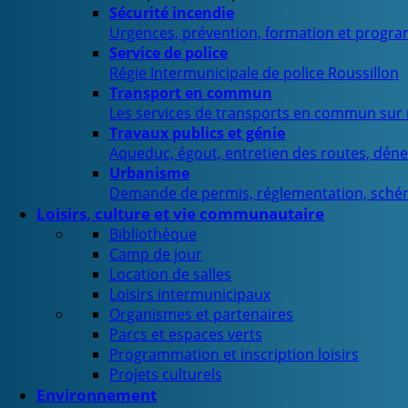
Sécurité incendie
Urgences, prévention, formation et progra
Service de police
Régie Intermunicipale de police Roussillon
Transport en commun
Les services de transports en commun sur n
Travaux publics et génie
Aqueduc, égout, entretien des routes, déne
Urbanisme
Demande de permis, réglementation, sché
Loisirs, culture et vie communautaire
Bibliothèque
Camp de jour
Location de salles
Loisirs intermunicipaux
Organismes et partenaires
Parcs et espaces verts
Programmation et inscription loisirs
Projets culturels
Environnement