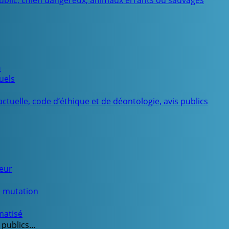
public, chien dangereux, animaux errants ou sauvages
n
uels
ctuelle, code d’éthique et de déontologie, avis publics
ueur
e mutation
matisé
 publics…