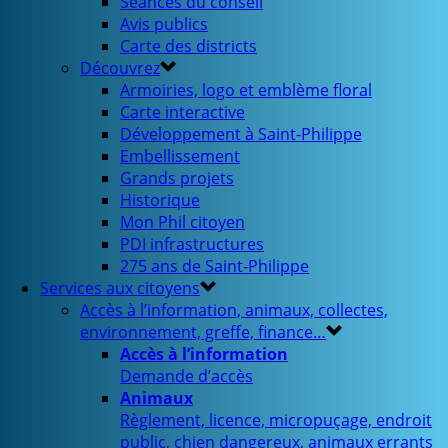
Séances du conseil
Avis publics
Carte des districts
Découvrez
Armoiries, logo et emblème floral
Carte interactive
Développement à Saint-Philippe
Embellissement
Grands projets
Historique
Mon Phil citoyen
PDI infrastructures
275 ans de Saint-Philippe
Services aux citoyens
Accès à l’information, animaux, collectes,
environnement, greffe, finance…
Accès à l’information
Demande d’accès
Animaux
Règlement, licence, micropuçage, endroit
public, chien dangereux, animaux errants