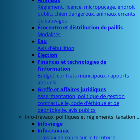
Animaux
Règlement, licence, micropuçage, endroit
public, chien dangereux, animaux errants
ou sauvages
Écocentre et distribution de paillis
Modalités
Eau
Avis d’ébullition
Élection
Finances et technologies de
l’information
Budget, contrats municipaux, rapports
annuels
Greffe et affaires juridiques
Assermentation, politique de gestion
contractuelle, code d’éthique et de
déontologie, avis publics
Info-travaux, politiques et règlements, taxation…
Info-neige
Info-travaux
Travaux en cours sur le territoire