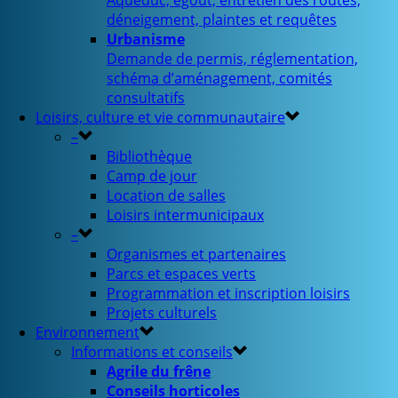
Aqueduc, égout, entretien des routes,
déneigement, plaintes et requêtes
Urbanisme
Demande de permis, réglementation,
schéma d’aménagement, comités
consultatifs
Loisirs, culture et vie communautaire
–
Bibliothèque
Camp de jour
Location de salles
Loisirs intermunicipaux
–
Organismes et partenaires
Parcs et espaces verts
Programmation et inscription loisirs
Projets culturels
Environnement
Informations et conseils
Agrile du frêne
Conseils horticoles