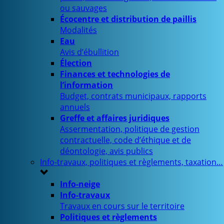
ou sauvages
Écocentre et distribution de paillis
Modalités
Eau
Avis d’ébullition
Élection
Finances et technologies de
l’information
Budget, contrats municipaux, rapports
annuels
Greffe et affaires juridiques
Assermentation, politique de gestion
contractuelle, code d’éthique et de
déontologie, avis publics
Info-travaux, politiques et règlements, taxation…
Info-neige
Info-travaux
Travaux en cours sur le territoire
Politiques et règlements