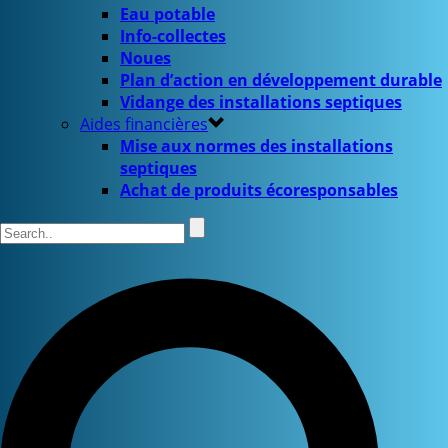
Eau potable
Info-collectes
Noues
Plan d’action en développement durable
Vidange des installations septiques
Aides financières
Mise aux normes des installations
septiques
Achat de produits écoresponsables