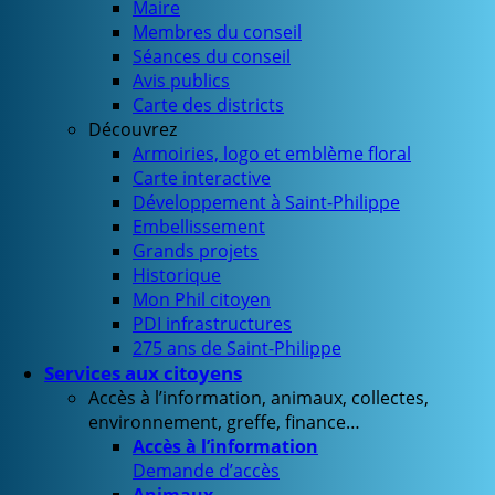
Maire
Membres du conseil
Séances du conseil
Avis publics
Carte des districts
Découvrez
Armoiries, logo et emblème floral
Carte interactive
Développement à Saint-Philippe
Embellissement
Grands projets
Historique
Mon Phil citoyen
PDI infrastructures
275 ans de Saint-Philippe
Services aux citoyens
Accès à l’information, animaux, collectes,
environnement, greffe, finance…
Accès à l’information
Demande d’accès