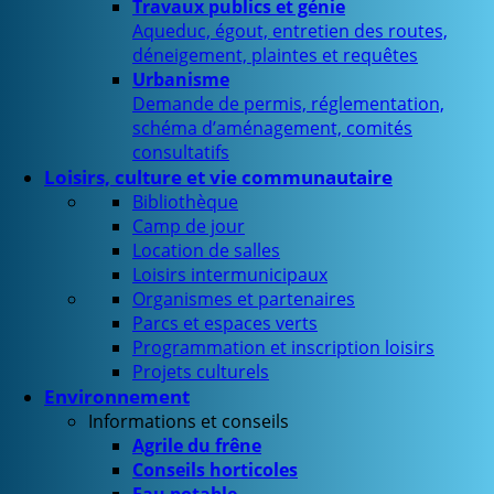
Travaux publics et génie
Aqueduc, égout, entretien des routes,
déneigement, plaintes et requêtes
Urbanisme
Demande de permis, réglementation,
schéma d’aménagement, comités
consultatifs
Loisirs, culture et vie communautaire
Bibliothèque
Camp de jour
Location de salles
Loisirs intermunicipaux
Organismes et partenaires
Parcs et espaces verts
Programmation et inscription loisirs
Projets culturels
Environnement
Informations et conseils
Agrile du frêne
Conseils horticoles