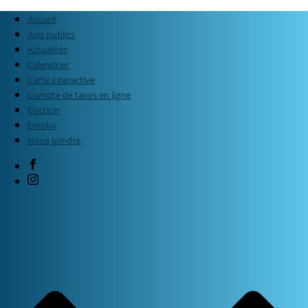
Accueil
Avis publics
Actualités
Calendrier
Carte interactive
Compte de taxes en ligne
Élection
Emploi
Nous joindre