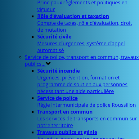
Principaux règlements et politiques en
vigueur
Rôle d’évaluation et taxation
Compte de taxes, rôle d’évaluation, droit
de mutation
Sécurité civile
Mesures d’urgences, système d’appel
automatisé
Service de police, transport en commun, travaux
publics…
Sécurité incendie
Urgences, prévention, formation et
programme de soutien aux personnes
nécessitant une aide particulière
Service de police
Régie Intermunicipale de police Roussillon
Transport en commun
Les services de transports en commun sur
notre territoire
Travaux publics et génie