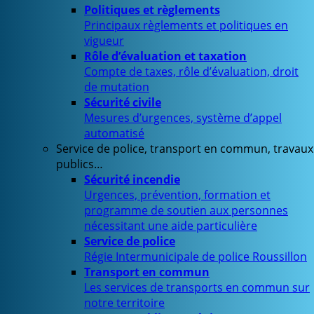
Politiques et règlements
Principaux règlements et politiques en
vigueur
Rôle d’évaluation et taxation
Compte de taxes, rôle d’évaluation, droit
de mutation
Sécurité civile
Mesures d’urgences, système d’appel
automatisé
Service de police, transport en commun, travaux
publics…
Sécurité incendie
Urgences, prévention, formation et
programme de soutien aux personnes
nécessitant une aide particulière
Service de police
Régie Intermunicipale de police Roussillon
Transport en commun
Les services de transports en commun sur
notre territoire