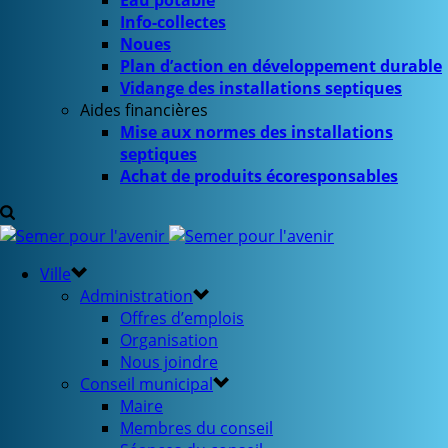
Eau potable
Info-collectes
Noues
Plan d’action en développement durable
Vidange des installations septiques
Aides financières
Mise aux normes des installations
septiques
Achat de produits écoresponsables
Ville
Administration
Offres d’emplois
Organisation
Nous joindre
Conseil municipal
Maire
Membres du conseil