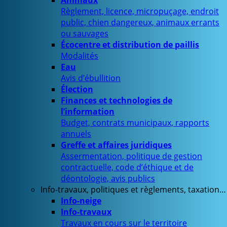
Animaux
Règlement, licence, micropuçage, endroit
public, chien dangereux, animaux errants
ou sauvages
Écocentre et distribution de paillis
Modalités
Eau
Avis d’ébullition
Élection
Finances et technologies de
l’information
Budget, contrats municipaux, rapports
annuels
Greffe et affaires juridiques
Assermentation, politique de gestion
contractuelle, code d’éthique et de
déontologie, avis publics
Info-travaux, politiques et règlements, taxation…
Info-neige
Info-travaux
Travaux en cours sur le territoire