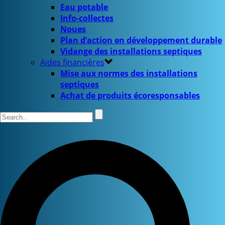
Eau potable
Info-collectes
Noues
Plan d’action en développement durable
Vidange des installations septiques
Aides financières
Mise aux normes des installations
septiques
Achat de produits écoresponsables