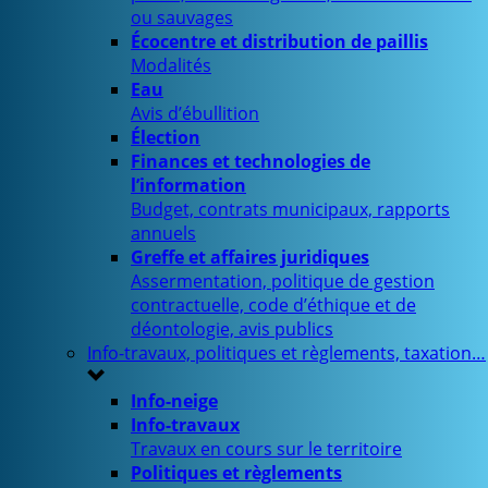
ou sauvages
Écocentre et distribution de paillis
Modalités
Eau
Avis d’ébullition
Élection
Finances et technologies de
l’information
Budget, contrats municipaux, rapports
annuels
Greffe et affaires juridiques
Assermentation, politique de gestion
contractuelle, code d’éthique et de
déontologie, avis publics
Info-travaux, politiques et règlements, taxation…
Info-neige
Info-travaux
Travaux en cours sur le territoire
Politiques et règlements