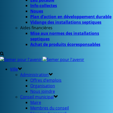
Eau potable
Info-collectes
Noues
Plan d’action en développement durable
Vidange des installations septiques
Aides financières
Mise aux normes des installations
septiques
Achat de produits écoresponsables
Ville
Administration
Offres d’emplois
Organisation
Nous joindre
Conseil municipal
Maire
Membres du conseil