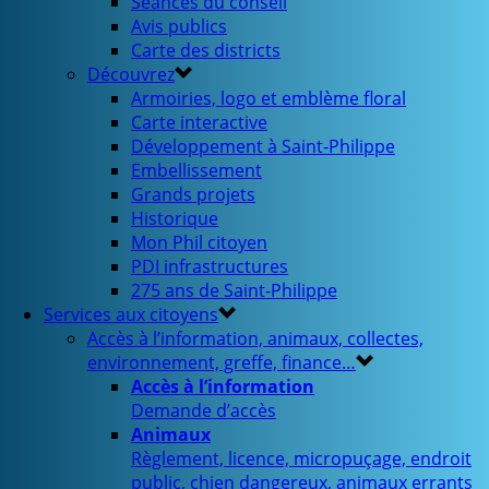
Séances du conseil
Avis publics
Carte des districts
Découvrez
Armoiries, logo et emblème floral
Carte interactive
Développement à Saint-Philippe
Embellissement
Grands projets
Historique
Mon Phil citoyen
PDI infrastructures
275 ans de Saint-Philippe
Services aux citoyens
Accès à l’information, animaux, collectes,
environnement, greffe, finance…
Accès à l’information
Demande d’accès
Animaux
Règlement, licence, micropuçage, endroit
public, chien dangereux, animaux errants