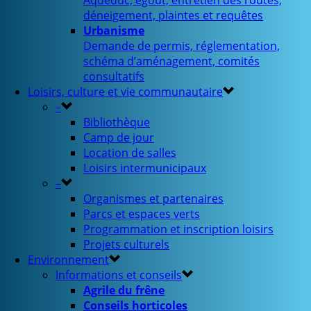
Aqueduc, égout, entretien des routes,
déneigement, plaintes et requêtes
Urbanisme
Demande de permis, réglementation,
schéma d’aménagement, comités
consultatifs
Loisirs, culture et vie communautaire
–
Bibliothèque
Camp de jour
Location de salles
Loisirs intermunicipaux
–
Organismes et partenaires
Parcs et espaces verts
Programmation et inscription loisirs
Projets culturels
Environnement
Informations et conseils
Agrile du frêne
Conseils horticoles