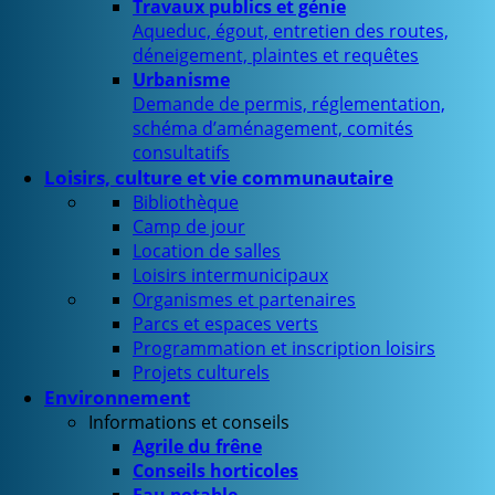
Travaux publics et génie
Aqueduc, égout, entretien des routes,
déneigement, plaintes et requêtes
Urbanisme
Demande de permis, réglementation,
schéma d’aménagement, comités
consultatifs
Loisirs, culture et vie communautaire
Bibliothèque
Camp de jour
Location de salles
Loisirs intermunicipaux
Organismes et partenaires
Parcs et espaces verts
Programmation et inscription loisirs
Projets culturels
Environnement
Informations et conseils
Agrile du frêne
Conseils horticoles