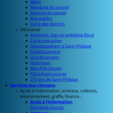
Maire
Membres du conseil
Séances du conseil
Avis publics
Carte des districts
Découvrez
Armoiries, logo et emblème floral
Carte interactive
Développement à Saint-Philippe
Embellissement
Grands projets
Historique
Mon Phil citoyen
PDI infrastructures
275 ans de Saint-Philippe
Services aux citoyens
Accès à l’information, animaux, collectes,
environnement, greffe, finance…
Accès à l’information
Demande d’accès