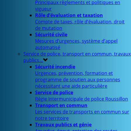
Principaux règlements et politiques en
vigueur
Rôle d’évaluation et taxation
Compte de taxes, rôle d’évaluation, droit
de mutation
Sécurité civile
Mesures d’urgences, système d’appel
automatisé
Service de police, transport en commun, travaux
publics…
Sécurité incendie
Urgences, prévention, formation et
programme de soutien aux personnes
nécessitant une aide particulière
Service de police
Régie Intermunicipale de police Roussillon
Transport en commun
Les services de transports en commun sur
notre territoire
Travaux publics et génie