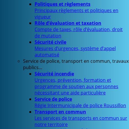
Politiques et règlements
Principaux règlements et politiques en
vigueur
Rôle d’évaluation et taxation
Compte de taxes, rôle d’évaluation, droit
de mutation
Sécurité civile
Mesures d’urgences, système d’appel
automatisé
Service de police, transport en commun, travaux
publics…
Sécurité incendie
Urgences, prévention, formation et
programme de soutien aux personnes
nécessitant une aide particulière
Service de police
Régie Intermunicipale de police Roussillon
Transport en commun
Les services de transports en commun sur
notre territoire