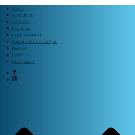
Accueil
Avis publics
Actualités
Calendrier
Carte interactive
Compte de taxes en ligne
Élection
Emploi
Nous joindre