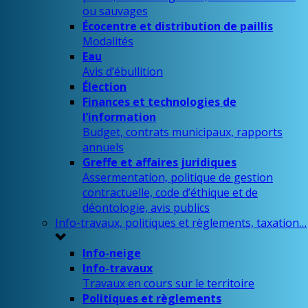
ou sauvages
Écocentre et distribution de paillis
Modalités
Eau
Avis d’ébullition
Élection
Finances et technologies de
l’information
Budget, contrats municipaux, rapports
annuels
Greffe et affaires juridiques
Assermentation, politique de gestion
contractuelle, code d’éthique et de
déontologie, avis publics
Info-travaux, politiques et règlements, taxation…
Info-neige
Info-travaux
Travaux en cours sur le territoire
Politiques et règlements