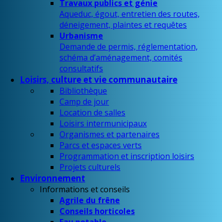
Travaux publics et génie
Aqueduc, égout, entretien des routes,
déneigement, plaintes et requêtes
Urbanisme
Demande de permis, réglementation,
schéma d’aménagement, comités
consultatifs
Loisirs, culture et vie communautaire
Bibliothèque
Camp de jour
Location de salles
Loisirs intermunicipaux
Organismes et partenaires
Parcs et espaces verts
Programmation et inscription loisirs
Projets culturels
Environnement
Informations et conseils
Agrile du frêne
Conseils horticoles