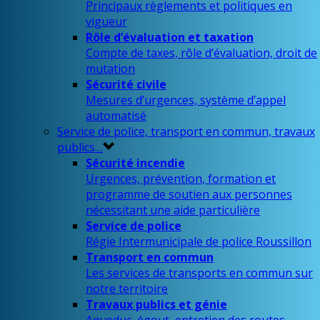
Principaux règlements et politiques en
vigueur
Rôle d’évaluation et taxation
Compte de taxes, rôle d’évaluation, droit de
mutation
Sécurité civile
Mesures d’urgences, système d’appel
automatisé
Service de police, transport en commun, travaux
publics…
Sécurité incendie
Urgences, prévention, formation et
programme de soutien aux personnes
nécessitant une aide particulière
Service de police
Régie Intermunicipale de police Roussillon
Transport en commun
Les services de transports en commun sur
notre territoire
Travaux publics et génie