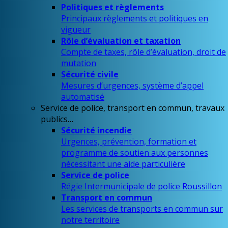
Politiques et règlements
Principaux règlements et politiques en
vigueur
Rôle d’évaluation et taxation
Compte de taxes, rôle d’évaluation, droit de
mutation
Sécurité civile
Mesures d’urgences, système d’appel
automatisé
Service de police, transport en commun, travaux
publics…
Sécurité incendie
Urgences, prévention, formation et
programme de soutien aux personnes
nécessitant une aide particulière
Service de police
Régie Intermunicipale de police Roussillon
Transport en commun
Les services de transports en commun sur
notre territoire