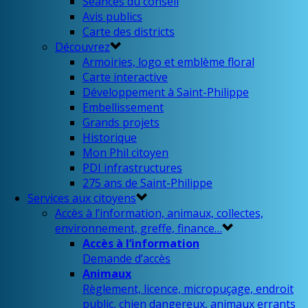
Séances du conseil
Avis publics
Carte des districts
Découvrez
Armoiries, logo et emblème floral
Carte interactive
Développement à Saint-Philippe
Embellissement
Grands projets
Historique
Mon Phil citoyen
PDI infrastructures
275 ans de Saint-Philippe
Services aux citoyens
Accès à l’information, animaux, collectes,
environnement, greffe, finance…
Accès à l’information
Demande d’accès
Animaux
Règlement, licence, micropuçage, endroit
public, chien dangereux, animaux errants