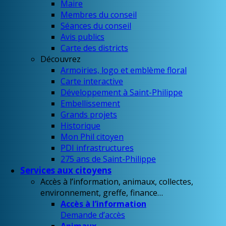
Maire
Membres du conseil
Séances du conseil
Avis publics
Carte des districts
Découvrez
Armoiries, logo et emblème floral
Carte interactive
Développement à Saint-Philippe
Embellissement
Grands projets
Historique
Mon Phil citoyen
PDI infrastructures
275 ans de Saint-Philippe
Services aux citoyens
Accès à l’information, animaux, collectes,
environnement, greffe, finance…
Accès à l’information
Demande d’accès