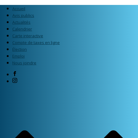
Accueil
Avis publics
Actualités
Calendrier
Carte interactive
Compte de taxes en ligne
Élection
Emploi
Nous joindre