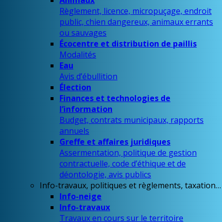
Animaux
Règlement, licence, micropuçage, endroit
public, chien dangereux, animaux errants
ou sauvages
Écocentre et distribution de paillis
Modalités
Eau
Avis d’ébullition
Élection
Finances et technologies de
l’information
Budget, contrats municipaux, rapports
annuels
Greffe et affaires juridiques
Assermentation, politique de gestion
contractuelle, code d’éthique et de
déontologie, avis publics
Info-travaux, politiques et règlements, taxation…
Info-neige
Info-travaux
Travaux en cours sur le territoire