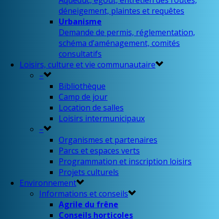
Aqueduc, égout, entretien des routes,
déneigement, plaintes et requêtes
Urbanisme
Demande de permis, réglementation,
schéma d’aménagement, comités
consultatifs
Loisirs, culture et vie communautaire
–
Bibliothèque
Camp de jour
Location de salles
Loisirs intermunicipaux
–
Organismes et partenaires
Parcs et espaces verts
Programmation et inscription loisirs
Projets culturels
Environnement
Informations et conseils
Agrile du frêne
Conseils horticoles