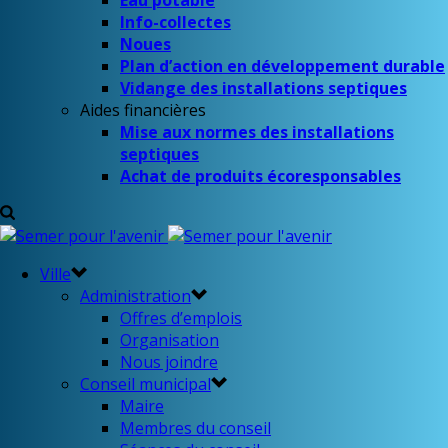
Eau potable
Info-collectes
Noues
Plan d’action en développement durable
Vidange des installations septiques
Aides financières
Mise aux normes des installations
septiques
Achat de produits écoresponsables
Ville
Administration
Offres d’emplois
Organisation
Nous joindre
Conseil municipal
Maire
Membres du conseil