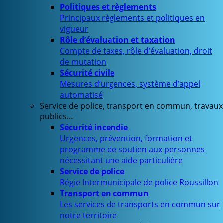
Politiques et règlements
Principaux règlements et politiques en
vigueur
Rôle d’évaluation et taxation
Compte de taxes, rôle d’évaluation, droit
de mutation
Sécurité civile
Mesures d’urgences, système d’appel
automatisé
Service de police, transport en commun, travaux
publics…
Sécurité incendie
Urgences, prévention, formation et
programme de soutien aux personnes
nécessitant une aide particulière
Service de police
Régie Intermunicipale de police Roussillon
Transport en commun
Les services de transports en commun sur
notre territoire