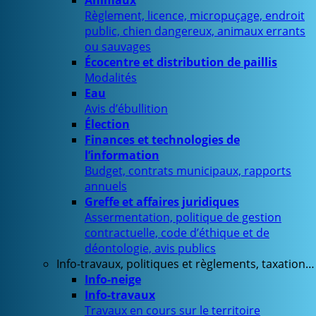
Animaux
Règlement, licence, micropuçage, endroit
public, chien dangereux, animaux errants
ou sauvages
Écocentre et distribution de paillis
Modalités
Eau
Avis d’ébullition
Élection
Finances et technologies de
l’information
Budget, contrats municipaux, rapports
annuels
Greffe et affaires juridiques
Assermentation, politique de gestion
contractuelle, code d’éthique et de
déontologie, avis publics
Info-travaux, politiques et règlements, taxation…
Info-neige
Info-travaux
Travaux en cours sur le territoire