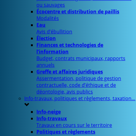
ou sauvages
Écocentre et distribution de paillis
Modalités
Eau
Avis d’ébullition
Élection
Finances et technologies de
l’information
Budget, contrats municipaux, rapports
annuels
Greffe et affaires juridiques
Assermentation, politique de gestion
contractuelle, code d’éthique et de
déontologie, avis publics
Info-travaux, politiques et règlements, taxation…
Info-neige
Info-travaux
Travaux en cours sur le territoire
Politiques et règlements