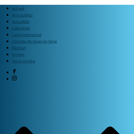
Accueil
Avis publics
Actualités
Calendrier
Carte interactive
Compte de taxes en ligne
Élection
Emploi
Nous joindre