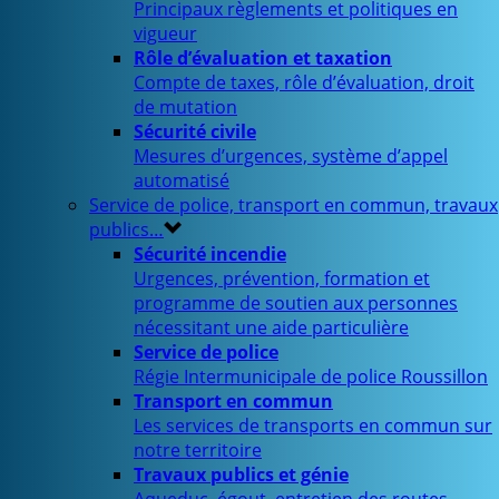
Principaux règlements et politiques en
vigueur
Rôle d’évaluation et taxation
Compte de taxes, rôle d’évaluation, droit
de mutation
Sécurité civile
Mesures d’urgences, système d’appel
automatisé
Service de police, transport en commun, travaux
publics…
Sécurité incendie
Urgences, prévention, formation et
programme de soutien aux personnes
nécessitant une aide particulière
Service de police
Régie Intermunicipale de police Roussillon
Transport en commun
Les services de transports en commun sur
notre territoire
Travaux publics et génie