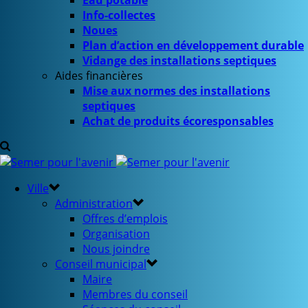
Eau potable
Info-collectes
Noues
Plan d’action en développement durable
Vidange des installations septiques
Aides financières
Mise aux normes des installations
septiques
Achat de produits écoresponsables
Ville
Administration
Offres d’emplois
Organisation
Nous joindre
Conseil municipal
Maire
Membres du conseil