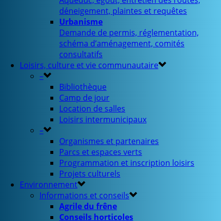
Aqueduc, égout, entretien des routes,
déneigement, plaintes et requêtes
Urbanisme
Demande de permis, réglementation,
schéma d’aménagement, comités
consultatifs
Loisirs, culture et vie communautaire
–
Bibliothèque
Camp de jour
Location de salles
Loisirs intermunicipaux
–
Organismes et partenaires
Parcs et espaces verts
Programmation et inscription loisirs
Projets culturels
Environnement
Informations et conseils
Agrile du frêne
Conseils horticoles