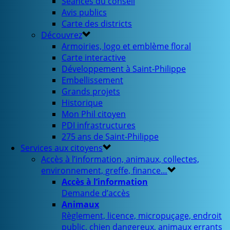
Séances du conseil
Avis publics
Carte des districts
Découvrez
Armoiries, logo et emblème floral
Carte interactive
Développement à Saint-Philippe
Embellissement
Grands projets
Historique
Mon Phil citoyen
PDI infrastructures
275 ans de Saint-Philippe
Services aux citoyens
Accès à l’information, animaux, collectes,
environnement, greffe, finance…
Accès à l’information
Demande d’accès
Animaux
Règlement, licence, micropuçage, endroit
public, chien dangereux, animaux errants