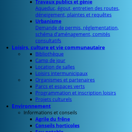
Travaux publics et génie
Aqueduc, égout, entretien des routes,
déneigement, plaintes et requêtes
Urbanisme
Demande de permis, réglementation,
schéma d’aménagement, comités
consultatifs
Loisirs, culture et vie communautaire
Bibliothèque
Camp de jour
Location de salles
Loisirs intermunicipaux
Organismes et partenaires
Parcs et espaces verts
Programmation et inscription loisirs
Projets culturels
Environnement
Informations et conseils
Agrile du frêne
Conseils horticoles