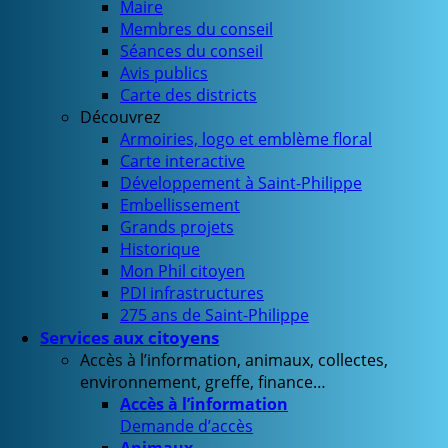
Maire
Membres du conseil
Séances du conseil
Avis publics
Carte des districts
Découvrez
Armoiries, logo et emblème floral
Carte interactive
Développement à Saint-Philippe
Embellissement
Grands projets
Historique
Mon Phil citoyen
PDI infrastructures
275 ans de Saint-Philippe
Services aux citoyens
Accès à l’information, animaux, collectes,
environnement, greffe, finance…
Accès à l’information
Demande d’accès