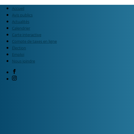
Accueil
Avis publics
Actualités
Calendrier
Carte interactive
Compte de taxes en ligne
Élection
Emploi
Nous joindre