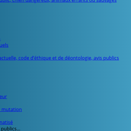
public, chien dangereux, animaux errants ou sauvages
n
uels
ctuelle, code d’éthique et de déontologie, avis publics
ueur
e mutation
matisé
 publics…