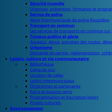
Sécurité incendie
Urgences, prévention, formation et progra
Service de police
Régie Intermunicipale de police Roussillon
Transport en commun
Les services de transports en commun sur n
Travaux publics et génie
Aqueduc, égout, entretien des routes, déne
Urbanisme
Demande de permis, réglementation, sché
Loisirs, culture et vie communautaire
Bibliothèque
Camp de jour
Location de salles
Loisirs intermunicipaux
Organismes et partenaires
Parcs et espaces verts
Programmation et inscription loisirs
Projets culturels
Environnement