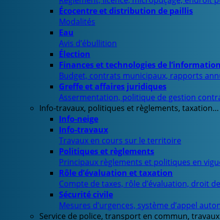
Règlement, licence, micropuçage, endroit 
Écocentre et distribution de paillis
Modalités
Eau
Avis d’ébullition
Élection
Finances et technologies de l’informatio
Budget, contrats municipaux, rapports ann
Greffe et affaires juridiques
Assermentation, politique de gestion contra
Info-travaux, politiques et règlements, taxation…
Info-neige
Info-travaux
Travaux en cours sur le territoire
Politiques et règlements
Principaux règlements et politiques en vig
Rôle d’évaluation et taxation
Compte de taxes, rôle d’évaluation, droit d
Sécurité civile
Mesures d’urgences, système d’appel auto
Service de police, transport en commun, travaux