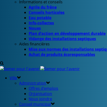
Informations et conseils
Agrile du frêne
Conseils horticoles
Eau potable
Info-collectes
Noues
Plan d’action en développement durable
Vidange des installations septiques
Aides financières
Mise aux normes des installations septi
Achat de produits écoresponsables
Ville
Administration
Offres d’emplois
Organisation
Nous joindre
Conseil municipal