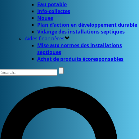
Eau potable
Info-collectes
Noues
Plan d’action en développement durable
Vidange des installations septiques
Aides financières
Mise aux normes des installations
septiques
Achat de produits écoresponsables