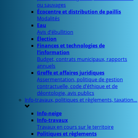
ou sauvages
Écocentre et distribution de paillis
Modalités
Eau
Avis d’ébullition
Élection
Finances et technologies de
l’information
Budget, contrats municipaux, rapports
annuels
Greffe et affaires juridiques
Assermentation, politique de gestion
contractuelle, code d’éthique et de
déontologie, avis publics
Info-travaux, politiques et règlements, taxation…
Info-neige
Info-travaux
Travaux en cours sur le territoire
Politiques et règlements