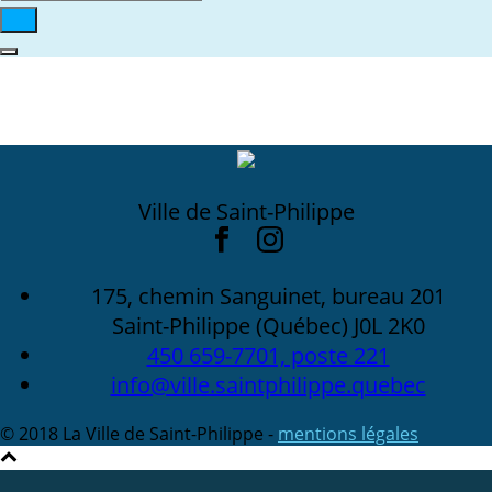
Ville de Saint-Philippe
175, chemin Sanguinet, bureau 201
Saint-Philippe (Québec) J0L 2K0
450 659-7701, poste 221
info@ville.saintphilippe.quebec
© 2018 La Ville de Saint-Philippe -
mentions légales