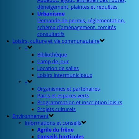
Aqueduc, égout, entretien des routes,
déneigement, plaintes et requêtes
Urbanisme
Demande de permis, réglementation,
schéma d’aménagement, comités
consultatifs
Loisirs, culture et vie communautaire
–
Bibliothèque
Camp de jour
Location de salles
Loisirs intermunicipaux
–
Organismes et partenaires
Parcs et espaces verts
Programmation et inscription loisirs
Projets culturels
Environnement
Informations et conseils
Agrile du frêne
Conseils horticoles