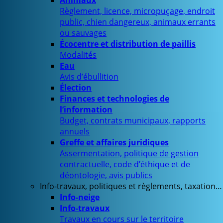
Animaux
Règlement, licence, micropuçage, endroit
public, chien dangereux, animaux errants
ou sauvages
Écocentre et distribution de paillis
Modalités
Eau
Avis d’ébullition
Élection
Finances et technologies de
l’information
Budget, contrats municipaux, rapports
annuels
Greffe et affaires juridiques
Assermentation, politique de gestion
contractuelle, code d’éthique et de
déontologie, avis publics
Info-travaux, politiques et règlements, taxation…
Info-neige
Info-travaux
Travaux en cours sur le territoire