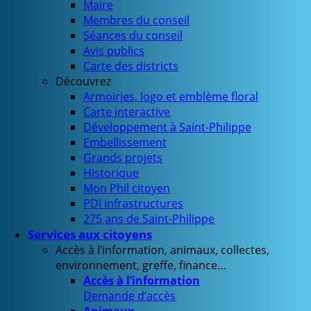
Maire
Membres du conseil
Séances du conseil
Avis publics
Carte des districts
Découvrez
Armoiries, logo et emblème floral
Carte interactive
Développement à Saint-Philippe
Embellissement
Grands projets
Historique
Mon Phil citoyen
PDI infrastructures
275 ans de Saint-Philippe
Services aux citoyens
Accès à l’information, animaux, collectes,
environnement, greffe, finance…
Accès à l’information
Demande d’accès