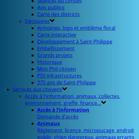
Séances du conseil
Avis publics
Carte des districts
Découvrez
Armoiries, logo et emblème floral
Carte interactive
Développement à Saint-Philippe
Embellissement
Grands projets
Historique
Mon Phil citoyen
PDI infrastructures
275 ans de Saint-Philippe
Services aux citoyens
Accès à l’information, animaux, collectes,
environnement, greffe, finance…
Accès à l’information
Demande d’accès
Animaux
Règlement, licence, micropuçage, endroit
public, chien dangereux, animaux errants