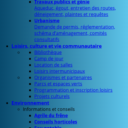
Travaux publics et génie
Aqueduc, égout, entretien des routes,
déneigement, plaintes et requêtes
Urbanisme
Demande de permis, réglementation,
schéma d’aménagement, comités
consultatifs
Loisirs, culture et vie communautaire
Bibliothèque
Camp de jour
Location de salles
Loisirs intermunicipaux
Organismes et partenaires
Parcs et espaces verts
Programmation et inscription loisirs
Projets culturels
Environnement
Informations et conseils
Agrile du frêne
Conseils horticoles