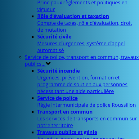
Principaux règlements et politiques en
vigueur
Rôle d’évaluation et taxation
Compte de taxes, rôle d’évaluation, droit
de mutation
Sécurité civile
Mesures d’urgences, système d’appel
automatisé
Service de police, transport en commun, travaux
publics…
Sécurité incendie
Urgences, prévention, formation et
programme de soutien aux personnes
nécessitant une aide particulière
Service de police
Régie Intermunicipale de police Roussillon
Transport en commun
Les services de transports en commun sur
notre territoire
Travaux publics et génie