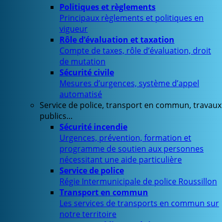
Politiques et règlements
Principaux règlements et politiques en
vigueur
Rôle d’évaluation et taxation
Compte de taxes, rôle d’évaluation, droit
de mutation
Sécurité civile
Mesures d’urgences, système d’appel
automatisé
Service de police, transport en commun, travaux
publics…
Sécurité incendie
Urgences, prévention, formation et
programme de soutien aux personnes
nécessitant une aide particulière
Service de police
Régie Intermunicipale de police Roussillon
Transport en commun
Les services de transports en commun sur
notre territoire