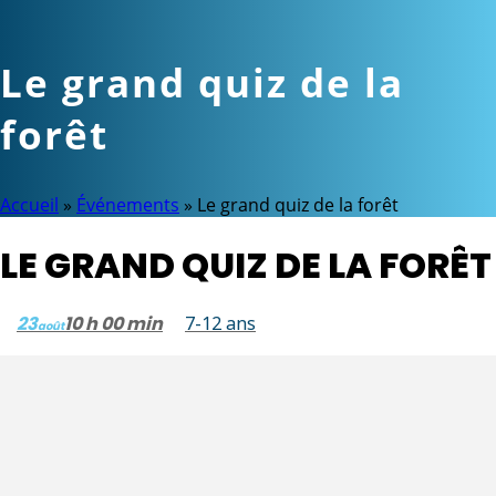
Le grand quiz de la
forêt
Accueil
»
Événements
»
Le grand quiz de la forêt
LE GRAND QUIZ DE LA FORÊT
23
10 h 00 min
7-12 ans
août