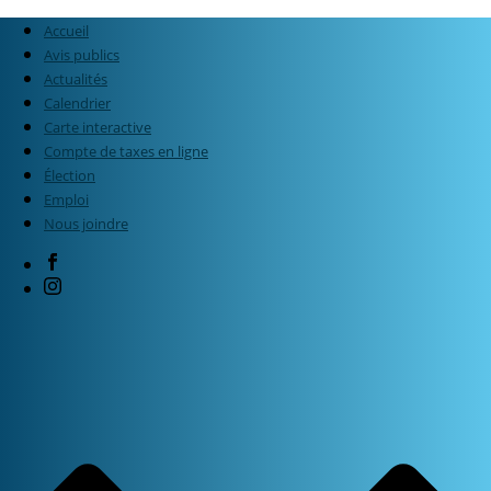
Accueil
Avis publics
Actualités
Calendrier
Carte interactive
Compte de taxes en ligne
Élection
Emploi
Nous joindre