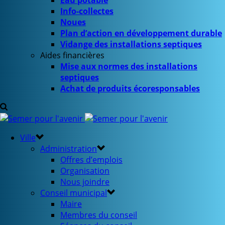
Eau potable
Info-collectes
Noues
Plan d’action en développement durable
Vidange des installations septiques
Aides financières
Mise aux normes des installations
septiques
Achat de produits écoresponsables
Ville
Administration
Offres d’emplois
Organisation
Nous joindre
Conseil municipal
Maire
Membres du conseil