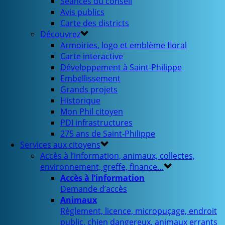
Séances du conseil
Avis publics
Carte des districts
Découvrez
Armoiries, logo et emblème floral
Carte interactive
Développement à Saint-Philippe
Embellissement
Grands projets
Historique
Mon Phil citoyen
PDI infrastructures
275 ans de Saint-Philippe
Services aux citoyens
Accès à l’information, animaux, collectes,
environnement, greffe, finance…
Accès à l’information
Demande d’accès
Animaux
Règlement, licence, micropuçage, endroit
public, chien dangereux, animaux errants