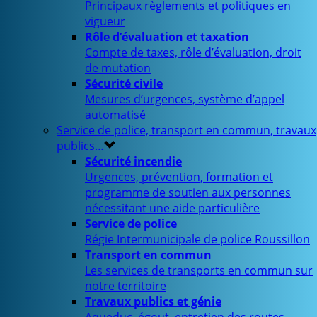
Principaux règlements et politiques en
vigueur
Rôle d’évaluation et taxation
Compte de taxes, rôle d’évaluation, droit
de mutation
Sécurité civile
Mesures d’urgences, système d’appel
automatisé
Service de police, transport en commun, travaux
publics…
Sécurité incendie
Urgences, prévention, formation et
programme de soutien aux personnes
nécessitant une aide particulière
Service de police
Régie Intermunicipale de police Roussillon
Transport en commun
Les services de transports en commun sur
notre territoire
Travaux publics et génie