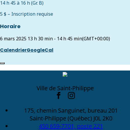
14 h 45 à 16 h (Gr. B)
5 $ – Inscription requise
Horaire
6 mars 2025
13 h 30 min
-
14 h 45 min
(GMT+00:00)
Calendrier
GoogleCal
Ville de Saint-Philippe
175, chemin Sanguinet, bureau 201
Saint-Philippe (Québec) J0L 2K0
450 659-7701, poste 221