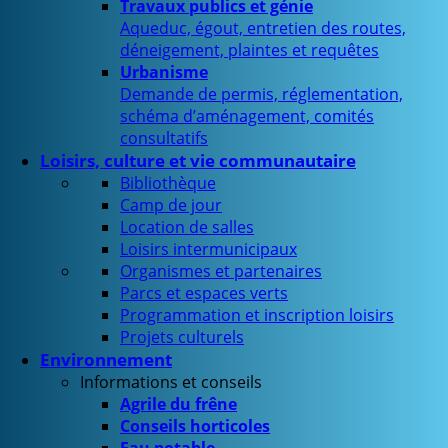
Travaux publics et génie
Aqueduc, égout, entretien des routes,
déneigement, plaintes et requêtes
Urbanisme
Demande de permis, réglementation,
schéma d’aménagement, comités
consultatifs
Loisirs, culture et vie communautaire
Bibliothèque
Camp de jour
Location de salles
Loisirs intermunicipaux
Organismes et partenaires
Parcs et espaces verts
Programmation et inscription loisirs
Projets culturels
Environnement
Informations et conseils
Agrile du frêne
Conseils horticoles