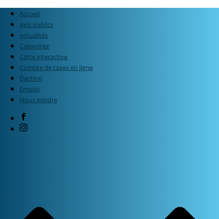
Accueil
Avis publics
Actualités
Calendrier
Carte interactive
Compte de taxes en ligne
Élection
Emploi
Nous joindre