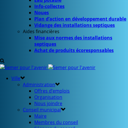
Eau potable
Info-collectes
Noues
Plan d’action en développement durable
Vidange des installations septiques
Aides financières
Mise aux normes des installations
septiques
Achat de produits écoresponsables
Ville
Administration
Offres d’emplois
Organisation
Nous joindre
Conseil municipal
Maire
Membres du conseil