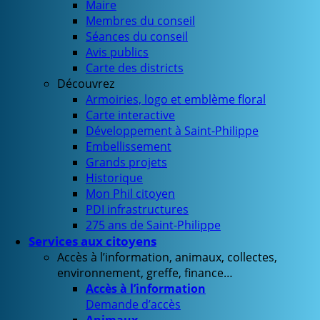
Maire
Membres du conseil
Séances du conseil
Avis publics
Carte des districts
Découvrez
Armoiries, logo et emblème floral
Carte interactive
Développement à Saint-Philippe
Embellissement
Grands projets
Historique
Mon Phil citoyen
PDI infrastructures
275 ans de Saint-Philippe
Services aux citoyens
Accès à l’information, animaux, collectes,
environnement, greffe, finance…
Accès à l’information
Demande d’accès