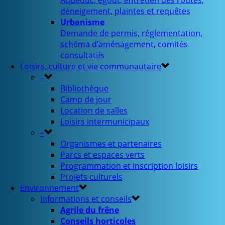
Aqueduc, égout, entretien des routes,
déneigement, plaintes et requêtes
Urbanisme
Demande de permis, réglementation,
schéma d’aménagement, comités
consultatifs
Loisirs, culture et vie communautaire
–
Bibliothèque
Camp de jour
Location de salles
Loisirs intermunicipaux
–
Organismes et partenaires
Parcs et espaces verts
Programmation et inscription loisirs
Projets culturels
Environnement
Informations et conseils
Agrile du frêne
Conseils horticoles