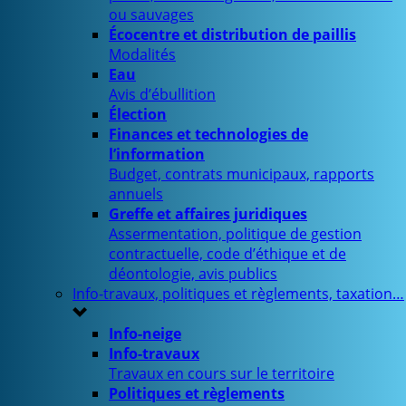
ou sauvages
Écocentre et distribution de paillis
Modalités
Eau
Avis d’ébullition
Élection
Finances et technologies de
l’information
Budget, contrats municipaux, rapports
annuels
Greffe et affaires juridiques
Assermentation, politique de gestion
contractuelle, code d’éthique et de
déontologie, avis publics
Info-travaux, politiques et règlements, taxation…
Info-neige
Info-travaux
Travaux en cours sur le territoire
Politiques et règlements