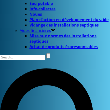
Eau potable
Info-collectes
Noues
Plan d’action en développement durable
Vidange des installations septiques
Aides financières
Mise aux normes des installations
septiques
Achat de produits écoresponsables