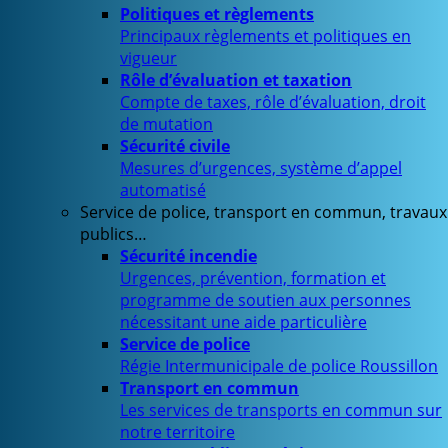
Politiques et règlements
Principaux règlements et politiques en
vigueur
Rôle d’évaluation et taxation
Compte de taxes, rôle d’évaluation, droit
de mutation
Sécurité civile
Mesures d’urgences, système d’appel
automatisé
Service de police, transport en commun, travaux
publics…
Sécurité incendie
Urgences, prévention, formation et
programme de soutien aux personnes
nécessitant une aide particulière
Service de police
Régie Intermunicipale de police Roussillon
Transport en commun
Les services de transports en commun sur
notre territoire