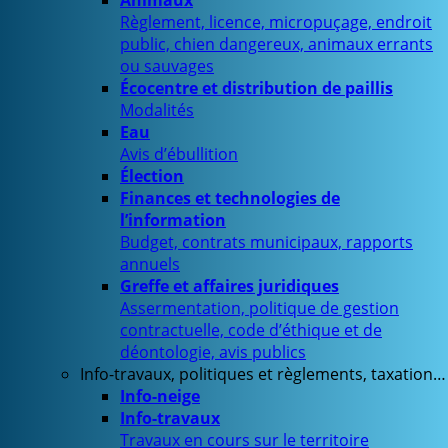
Animaux
Règlement, licence, micropuçage, endroit
public, chien dangereux, animaux errants
ou sauvages
Écocentre et distribution de paillis
Modalités
Eau
Avis d’ébullition
Élection
Finances et technologies de
l’information
Budget, contrats municipaux, rapports
annuels
Greffe et affaires juridiques
Assermentation, politique de gestion
contractuelle, code d’éthique et de
déontologie, avis publics
Info-travaux, politiques et règlements, taxation…
Info-neige
Info-travaux
Travaux en cours sur le territoire