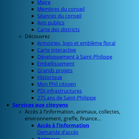
Maire
Membres du conseil
Séances du conseil
Avis publics
Carte des districts
Découvrez
Armoiries, logo et emblème floral
Carte interactive
Développement à Saint-Philippe
Embellissement
Grands projets
Historique
Mon Phil citoyen
PDI infrastructures
275 ans de Saint-Philippe
Services aux citoyens
Accès à l’information, animaux, collectes,
environnement, greffe, finance…
Accès à l’information
Demande d’accès