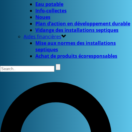
Eau potable
Info-collectes
Noues
Plan d’action en développement durable
Vidange des installations septiques
Aides financières
Mise aux normes des installations
septiques
Achat de produits écoresponsables