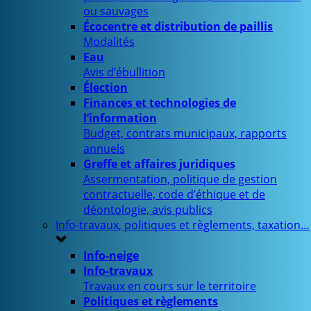
ou sauvages
Écocentre et distribution de paillis
Modalités
Eau
Avis d’ébullition
Élection
Finances et technologies de
l’information
Budget, contrats municipaux, rapports
annuels
Greffe et affaires juridiques
Assermentation, politique de gestion
contractuelle, code d’éthique et de
déontologie, avis publics
Info-travaux, politiques et règlements, taxation…
Info-neige
Info-travaux
Travaux en cours sur le territoire
Politiques et règlements