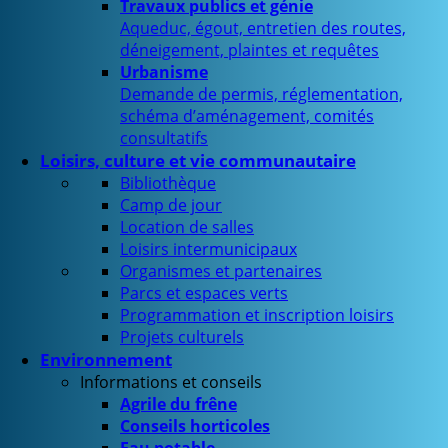
Travaux publics et génie
Aqueduc, égout, entretien des routes,
déneigement, plaintes et requêtes
Urbanisme
Demande de permis, réglementation,
schéma d’aménagement, comités
consultatifs
Loisirs, culture et vie communautaire
Bibliothèque
Camp de jour
Location de salles
Loisirs intermunicipaux
Organismes et partenaires
Parcs et espaces verts
Programmation et inscription loisirs
Projets culturels
Environnement
Informations et conseils
Agrile du frêne
Conseils horticoles