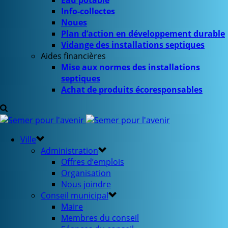
Eau potable
Info-collectes
Noues
Plan d’action en développement durable
Vidange des installations septiques
Aides financières
Mise aux normes des installations
septiques
Achat de produits écoresponsables
Ville
Administration
Offres d’emplois
Organisation
Nous joindre
Conseil municipal
Maire
Membres du conseil