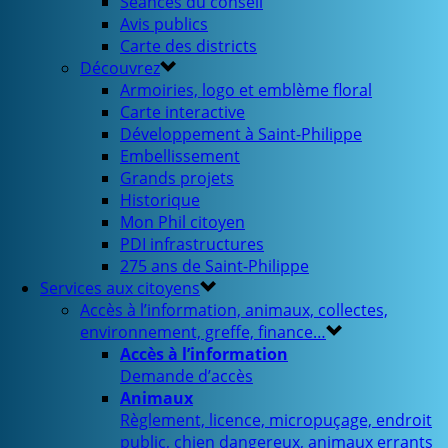
Séances du conseil
Avis publics
Carte des districts
Découvrez
Armoiries, logo et emblème floral
Carte interactive
Développement à Saint-Philippe
Embellissement
Grands projets
Historique
Mon Phil citoyen
PDI infrastructures
275 ans de Saint-Philippe
Services aux citoyens
Accès à l’information, animaux, collectes,
environnement, greffe, finance…
Accès à l’information
Demande d’accès
Animaux
Règlement, licence, micropuçage, endroit
public, chien dangereux, animaux errants