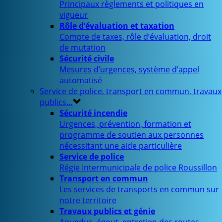
Principaux règlements et politiques en
vigueur
Rôle d’évaluation et taxation
Compte de taxes, rôle d’évaluation, droit
de mutation
Sécurité civile
Mesures d’urgences, système d’appel
automatisé
Service de police, transport en commun, travaux
publics…
Sécurité incendie
Urgences, prévention, formation et
programme de soutien aux personnes
nécessitant une aide particulière
Service de police
Régie Intermunicipale de police Roussillon
Transport en commun
Les services de transports en commun sur
notre territoire
Travaux publics et génie