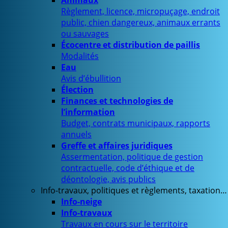
Animaux
Règlement, licence, micropuçage, endroit
public, chien dangereux, animaux errants
ou sauvages
Écocentre et distribution de paillis
Modalités
Eau
Avis d’ébullition
Élection
Finances et technologies de
l’information
Budget, contrats municipaux, rapports
annuels
Greffe et affaires juridiques
Assermentation, politique de gestion
contractuelle, code d’éthique et de
déontologie, avis publics
Info-travaux, politiques et règlements, taxation…
Info-neige
Info-travaux
Travaux en cours sur le territoire