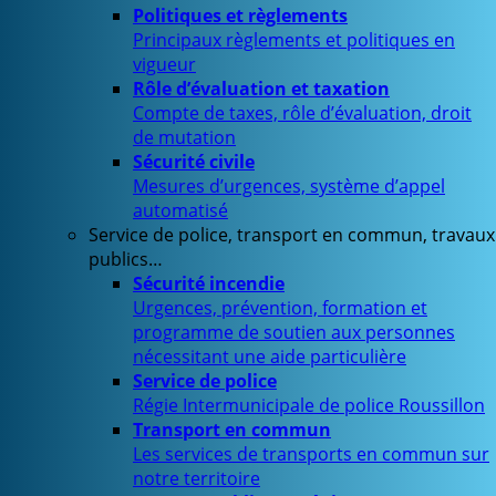
Politiques et règlements
Principaux règlements et politiques en
vigueur
Rôle d’évaluation et taxation
Compte de taxes, rôle d’évaluation, droit
de mutation
Sécurité civile
Mesures d’urgences, système d’appel
automatisé
Service de police, transport en commun, travaux
publics…
Sécurité incendie
Urgences, prévention, formation et
programme de soutien aux personnes
nécessitant une aide particulière
Service de police
Régie Intermunicipale de police Roussillon
Transport en commun
Les services de transports en commun sur
notre territoire