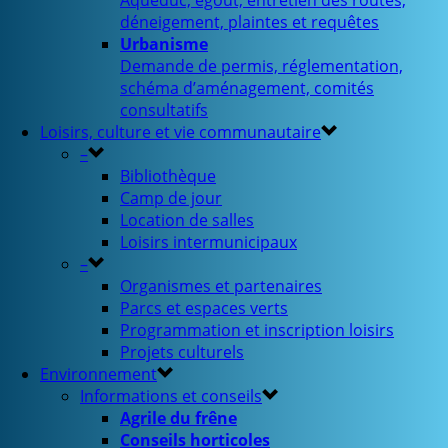
Aqueduc, égout, entretien des routes,
déneigement, plaintes et requêtes
Urbanisme
Demande de permis, réglementation,
schéma d’aménagement, comités
consultatifs
Loisirs, culture et vie communautaire
–
Bibliothèque
Camp de jour
Location de salles
Loisirs intermunicipaux
–
Organismes et partenaires
Parcs et espaces verts
Programmation et inscription loisirs
Projets culturels
Environnement
Informations et conseils
Agrile du frêne
Conseils horticoles