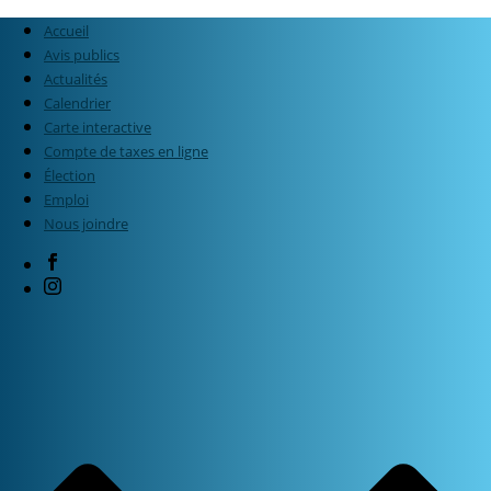
Accueil
Avis publics
Actualités
Calendrier
Carte interactive
Compte de taxes en ligne
Élection
Emploi
Nous joindre