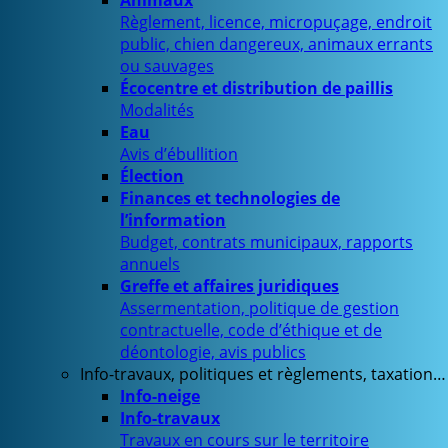
Animaux
Règlement, licence, micropuçage, endroit
public, chien dangereux, animaux errants
ou sauvages
Écocentre et distribution de paillis
Modalités
Eau
Avis d’ébullition
Élection
Finances et technologies de
l’information
Budget, contrats municipaux, rapports
annuels
Greffe et affaires juridiques
Assermentation, politique de gestion
contractuelle, code d’éthique et de
déontologie, avis publics
Info-travaux, politiques et règlements, taxation…
Info-neige
Info-travaux
Travaux en cours sur le territoire