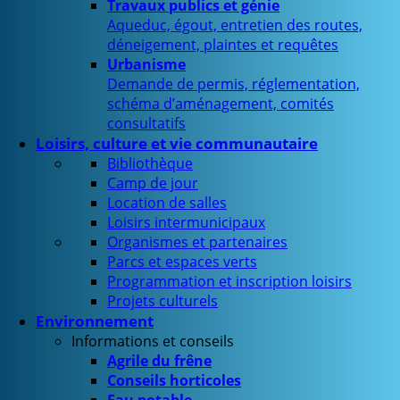
Travaux publics et génie
Aqueduc, égout, entretien des routes,
déneigement, plaintes et requêtes
Urbanisme
Demande de permis, réglementation,
schéma d’aménagement, comités
consultatifs
Loisirs, culture et vie communautaire
Bibliothèque
Camp de jour
Location de salles
Loisirs intermunicipaux
Organismes et partenaires
Parcs et espaces verts
Programmation et inscription loisirs
Projets culturels
Environnement
Informations et conseils
Agrile du frêne
Conseils horticoles