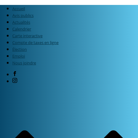
Accueil
Avis publics
Actualités
Calendrier
Carte interactive
Compte de taxes en ligne
Élection
Emploi
Nous joindre