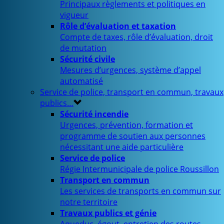
Principaux règlements et politiques en
vigueur
Rôle d’évaluation et taxation
Compte de taxes, rôle d’évaluation, droit
de mutation
Sécurité civile
Mesures d’urgences, système d’appel
automatisé
Service de police, transport en commun, travaux
publics…
Sécurité incendie
Urgences, prévention, formation et
programme de soutien aux personnes
nécessitant une aide particulière
Service de police
Régie Intermunicipale de police Roussillon
Transport en commun
Les services de transports en commun sur
notre territoire
Travaux publics et génie