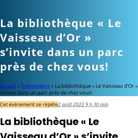
La bibliothèque « Le
Vaisseau d’Or »
s’invite dans un parc
près de chez vous!
Accueil
»
Événements
»
La bibliothèque « Le Vaisseau d’Or »
s’invite dans un parc près de chez vous!
Cet événement se répète
2 août 2022 9 h 30 min
La bibliothèque « Le
Vaisseau d’Or » s’invite