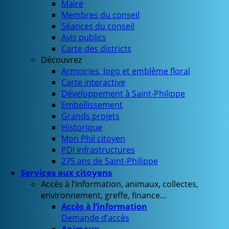
Maire
Membres du conseil
Séances du conseil
Avis publics
Carte des districts
Découvrez
Armoiries, logo et emblème floral
Carte interactive
Développement à Saint-Philippe
Embellissement
Grands projets
Historique
Mon Phil citoyen
PDI infrastructures
275 ans de Saint-Philippe
Services aux citoyens
Accès à l’information, animaux, collectes,
environnement, greffe, finance…
Accès à l’information
Demande d’accès