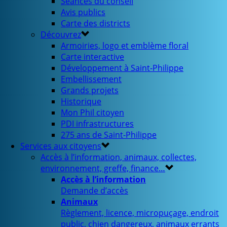
Séances du conseil
Avis publics
Carte des districts
Découvrez
Armoiries, logo et emblème floral
Carte interactive
Développement à Saint-Philippe
Embellissement
Grands projets
Historique
Mon Phil citoyen
PDI infrastructures
275 ans de Saint-Philippe
Services aux citoyens
Accès à l’information, animaux, collectes,
environnement, greffe, finance…
Accès à l’information
Demande d’accès
Animaux
Règlement, licence, micropuçage, endroit
public, chien dangereux, animaux errants