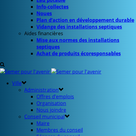
Eau potable
Info-collectes
Noues
Plan d’action en développement durable
Vidange des installations septiques
Aides financières
Mise aux normes des installations
septiques
Achat de produits écoresponsables
Ville
Administration
Offres d’emplois
Organisation
Nous joindre
Conseil municipal
Maire
Membres du conseil