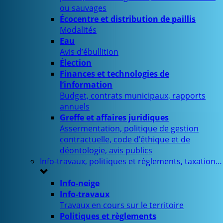
ou sauvages
Écocentre et distribution de paillis
Modalités
Eau
Avis d’ébullition
Élection
Finances et technologies de
l’information
Budget, contrats municipaux, rapports
annuels
Greffe et affaires juridiques
Assermentation, politique de gestion
contractuelle, code d’éthique et de
déontologie, avis publics
Info-travaux, politiques et règlements, taxation…
Info-neige
Info-travaux
Travaux en cours sur le territoire
Politiques et règlements