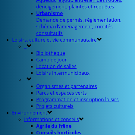
Aqueduc, égout, entretien des routes,
déneigement, plaintes et requêtes
Urbanisme
Demande de permis, réglementation,
schéma d’aménagement, comités
consultatifs
Loisirs, culture et vie communautaire
–
Bibliothèque
Camp de jour
Location de salles
Loisirs intermunicipaux
–
Organismes et partenaires
Parcs et espaces verts
Programmation et inscription loisirs
Projets culturels
Environnement
Informations et conseils
Agrile du frêne
Conseils horticoles