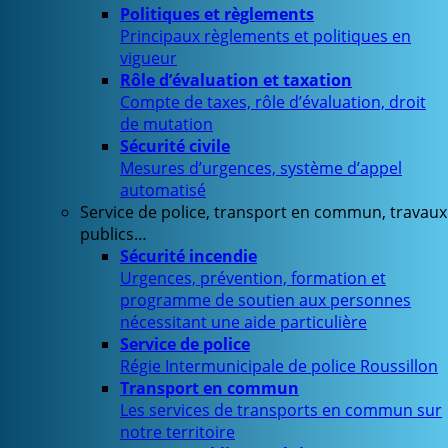
Politiques et règlements
Principaux règlements et politiques en
vigueur
Rôle d’évaluation et taxation
Compte de taxes, rôle d’évaluation, droit
de mutation
Sécurité civile
Mesures d’urgences, système d’appel
automatisé
Service de police, transport en commun, travaux
publics…
Sécurité incendie
Urgences, prévention, formation et
programme de soutien aux personnes
nécessitant une aide particulière
Service de police
Régie Intermunicipale de police Roussillon
Transport en commun
Les services de transports en commun sur
notre territoire