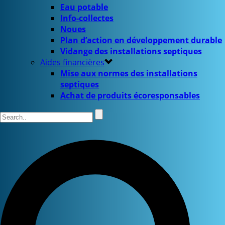
Eau potable
Info-collectes
Noues
Plan d’action en développement durable
Vidange des installations septiques
Aides financières
Mise aux normes des installations
septiques
Achat de produits écoresponsables