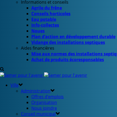
Informations et conseils
Agrile du frêne
Conseils horticoles
Eau potable
Info-collectes
Noues
Plan d’action en développement durable
Vidange des installations septiques
Aides financières
Mise aux normes des installations septi
Achat de produits écoresponsables
Ville
Administration
Offres d’emplois
Organisation
Nous joindre
Conseil municipal