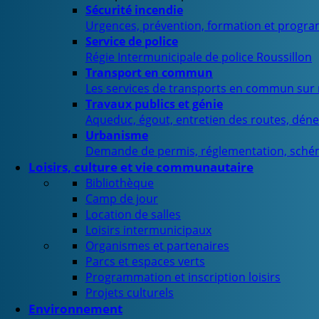
Sécurité incendie
Urgences, prévention, formation et progra
Service de police
Régie Intermunicipale de police Roussillon
Transport en commun
Les services de transports en commun sur n
Travaux publics et génie
Aqueduc, égout, entretien des routes, déne
Urbanisme
Demande de permis, réglementation, sché
Loisirs, culture et vie communautaire
Bibliothèque
Camp de jour
Location de salles
Loisirs intermunicipaux
Organismes et partenaires
Parcs et espaces verts
Programmation et inscription loisirs
Projets culturels
Environnement