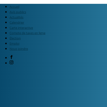
Accueil
Avis publics
Actualités
Calendrier
Carte interactive
Compte de taxes en ligne
Élection
Emploi
Nous joindre