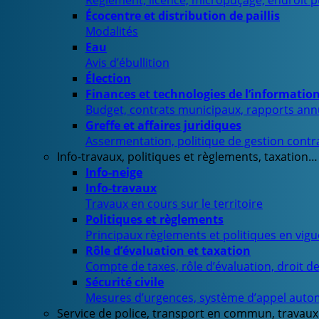
Règlement, licence, micropuçage, endroit 
Écocentre et distribution de paillis
Modalités
Eau
Avis d’ébullition
Élection
Finances et technologies de l’informatio
Budget, contrats municipaux, rapports ann
Greffe et affaires juridiques
Assermentation, politique de gestion contra
Info-travaux, politiques et règlements, taxation…
Info-neige
Info-travaux
Travaux en cours sur le territoire
Politiques et règlements
Principaux règlements et politiques en vig
Rôle d’évaluation et taxation
Compte de taxes, rôle d’évaluation, droit d
Sécurité civile
Mesures d’urgences, système d’appel auto
Service de police, transport en commun, travaux