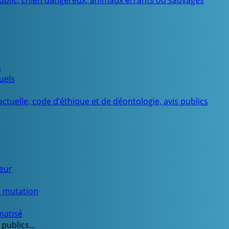
public, chien dangereux, animaux errants ou sauvages
n
uels
ctuelle, code d’éthique et de déontologie, avis publics
ueur
e mutation
matisé
 publics…