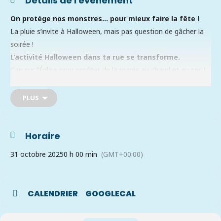
Détails de l'événement
On protège nos monstres… pour mieux faire la fête !
La pluie s’invite à Halloween, mais pas question de gâcher la
soirée !
L’activité Halloween dans ta rue se transforme.
Cap sur l’Église pour profiter de la magie au chaud et au sec !
Passez nous voir avant ou après votre cueillette de bonbons
dans les rues de Saint-Philippe.
PLUS
Au programme :
– Des jeux pour les jeunes ;
– De l’animation ambulante;
Horaire
– Un concours exclusif;
31 octobre 2025
0 h 00 min
(GMT+00:00)
– Une pluie de bonbons (encore plus de sucreries, oui oui !).
Adresse : 2750 Route Édouard VII
Stationnement disponible sur place
CALENDRIER
GOOGLECAL
De 18 h à 20 h 30, on vous attend pour débuter ou terminer
Halloween en grand !