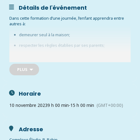
Détails de l'événement
Dans cette formation d’une journée, l’enfant apprendra entre
autres à:
demeurer seul à la maison;
respecter les règles établies par ses parents;
faire des choix responsables,
assurer sa sécurité.
PLUS
La formation est offerte en collaboration avec Atout Plus,
partenaire de formation en secourisme de la Croix-Rouge
canadienne.
Horaire
Inscription en ligne obligatoire
au coût de 50 $
10 novembre 2023
9 h 00 min
-
15 h 00 min
(GMT+00:00)
Information: 450 659-7701, poste 258
Prévoir un dîner froid, une collation, du papier, un crayon et une
serviette pour les exercices au sol.
Adresse
Complexe Élodie-P.-Babin