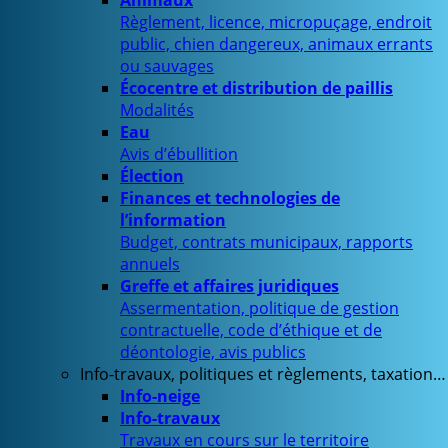
Animaux
Règlement, licence, micropuçage, endroit
public, chien dangereux, animaux errants
ou sauvages
Écocentre et distribution de paillis
Modalités
Eau
Avis d’ébullition
Élection
Finances et technologies de
l’information
Budget, contrats municipaux, rapports
annuels
Greffe et affaires juridiques
Assermentation, politique de gestion
contractuelle, code d’éthique et de
déontologie, avis publics
Info-travaux, politiques et règlements, taxation…
Info-neige
Info-travaux
Travaux en cours sur le territoire