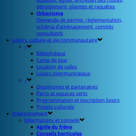
Aqueduc, égout, entretien des routes,
déneigement, plaintes et requêtes
Urbanisme
Demande de permis, réglementation,
schéma d’aménagement, comités
consultatifs
Loisirs, culture et vie communautaire
–
Bibliothèque
Camp de jour
Location de salles
Loisirs intermunicipaux
–
Organismes et partenaires
Parcs et espaces verts
Programmation et inscription loisirs
Projets culturels
Environnement
Informations et conseils
Agrile du frêne
Conseils horticoles