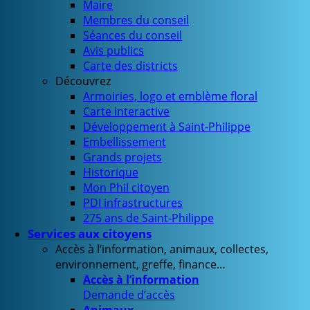
Maire
Membres du conseil
Séances du conseil
Avis publics
Carte des districts
Découvrez
Armoiries, logo et emblème floral
Carte interactive
Développement à Saint-Philippe
Embellissement
Grands projets
Historique
Mon Phil citoyen
PDI infrastructures
275 ans de Saint-Philippe
Services aux citoyens
Accès à l’information, animaux, collectes,
environnement, greffe, finance…
Accès à l’information
Demande d’accès