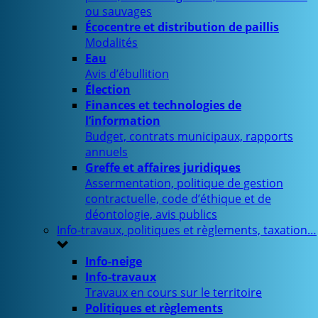
ou sauvages
Écocentre et distribution de paillis
Modalités
Eau
Avis d’ébullition
Élection
Finances et technologies de
l’information
Budget, contrats municipaux, rapports
annuels
Greffe et affaires juridiques
Assermentation, politique de gestion
contractuelle, code d’éthique et de
déontologie, avis publics
Info-travaux, politiques et règlements, taxation…
Info-neige
Info-travaux
Travaux en cours sur le territoire
Politiques et règlements