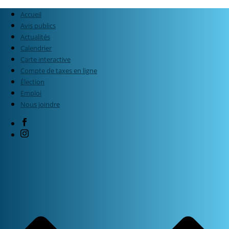
Accueil
Avis publics
Actualités
Calendrier
Carte interactive
Compte de taxes en ligne
Élection
Emploi
Nous joindre