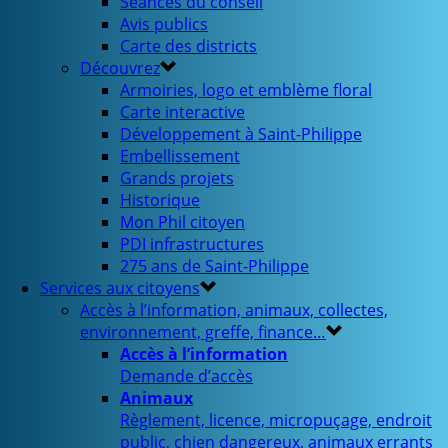
Séances du conseil
Avis publics
Carte des districts
Découvrez
Armoiries, logo et emblème floral
Carte interactive
Développement à Saint-Philippe
Embellissement
Grands projets
Historique
Mon Phil citoyen
PDI infrastructures
275 ans de Saint-Philippe
Services aux citoyens
Accès à l’information, animaux, collectes,
environnement, greffe, finance…
Accès à l’information
Demande d’accès
Animaux
Règlement, licence, micropuçage, endroit
public, chien dangereux, animaux errants