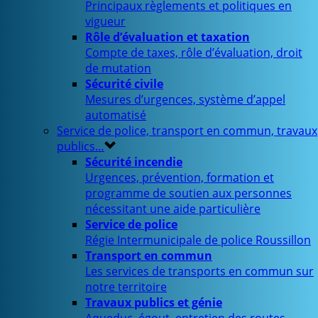
Principaux règlements et politiques en
vigueur
Rôle d’évaluation et taxation
Compte de taxes, rôle d’évaluation, droit
de mutation
Sécurité civile
Mesures d’urgences, système d’appel
automatisé
Service de police, transport en commun, travaux
publics…
Sécurité incendie
Urgences, prévention, formation et
programme de soutien aux personnes
nécessitant une aide particulière
Service de police
Régie Intermunicipale de police Roussillon
Transport en commun
Les services de transports en commun sur
notre territoire
Travaux publics et génie