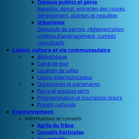
Travaux publics et génie
Aqueduc, égout, entretien des routes,
déneigement, plaintes et requêtes
Urbanisme
Demande de permis, réglementation,
schéma d’aménagement, comités
consultatifs
Loisirs, culture et vie communautaire
Bibliothèque
Camp de jour
Location de salles
Loisirs intermunicipaux
Organismes et partenaires
Parcs et espaces verts
Programmation et inscription loisirs
Projets culturels
Environnement
Informations et conseils
Agrile du frêne
Conseils horticoles