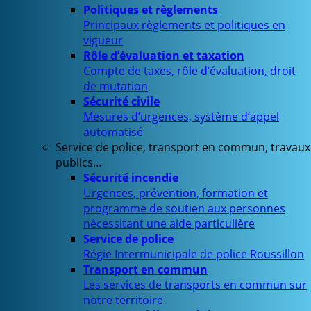
Politiques et règlements
Principaux règlements et politiques en
vigueur
Rôle d’évaluation et taxation
Compte de taxes, rôle d’évaluation, droit
de mutation
Sécurité civile
Mesures d’urgences, système d’appel
automatisé
Service de police, transport en commun, travaux
publics…
Sécurité incendie
Urgences, prévention, formation et
programme de soutien aux personnes
nécessitant une aide particulière
Service de police
Régie Intermunicipale de police Roussillon
Transport en commun
Les services de transports en commun sur
notre territoire