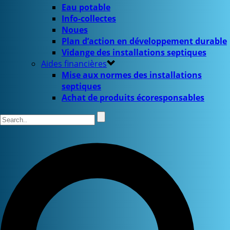
Eau potable
Info-collectes
Noues
Plan d’action en développement durable
Vidange des installations septiques
Aides financières
Mise aux normes des installations
septiques
Achat de produits écoresponsables