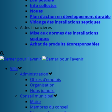
Eau potable
Info-collectes
Noues
Plan d’action en développement durable
Vidange des installations septiques
Aides financières
Mise aux normes des installations
septiques
Achat de produits écoresponsables
Ville
Administration
Offres d’emplois
Organisation
Nous joindre
Conseil municipal
Maire
Membres du conseil