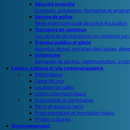
Sécurité incendie
Urgences, prévention, formation et progra
Service de police
Régie Intermunicipale de police Roussillon
Transport en commun
Les services de transports en commun sur n
Travaux publics et génie
Aqueduc, égout, entretien des routes, déne
Urbanisme
Demande de permis, réglementation, sché
Loisirs, culture et vie communautaire
Bibliothèque
Camp de jour
Location de salles
Loisirs intermunicipaux
Organismes et partenaires
Parcs et espaces verts
Programmation et inscription loisirs
Projets culturels
Environnement