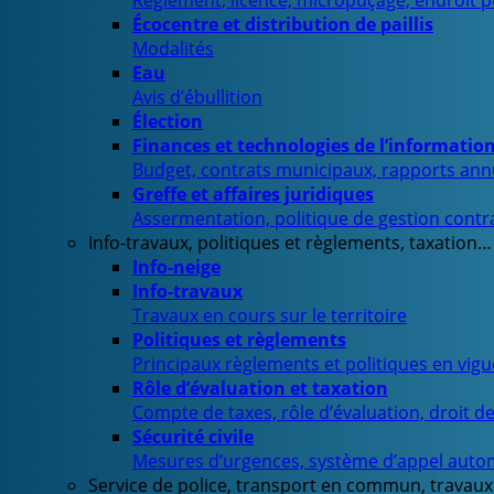
Règlement, licence, micropuçage, endroit 
Écocentre et distribution de paillis
Modalités
Eau
Avis d’ébullition
Élection
Finances et technologies de l’informatio
Budget, contrats municipaux, rapports ann
Greffe et affaires juridiques
Assermentation, politique de gestion contra
Info-travaux, politiques et règlements, taxation…
Info-neige
Info-travaux
Travaux en cours sur le territoire
Politiques et règlements
Principaux règlements et politiques en vig
Rôle d’évaluation et taxation
Compte de taxes, rôle d’évaluation, droit d
Sécurité civile
Mesures d’urgences, système d’appel auto
Service de police, transport en commun, travaux