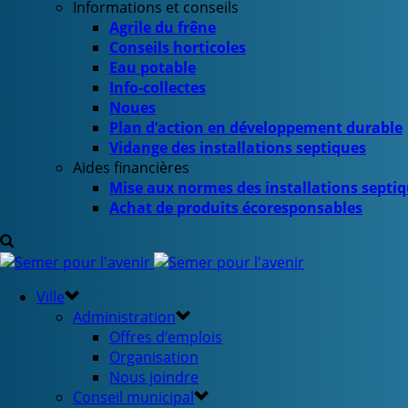
Informations et conseils
Agrile du frêne
Conseils horticoles
Eau potable
Info-collectes
Noues
Plan d’action en développement durable
Vidange des installations septiques
Aides financières
Mise aux normes des installations septi
Achat de produits écoresponsables
Ville
Administration
Offres d’emplois
Organisation
Nous joindre
Conseil municipal