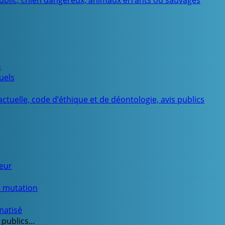
public, chien dangereux, animaux errants ou sauvages
n
uels
ctuelle, code d’éthique et de déontologie, avis publics
ueur
e mutation
matisé
 publics…