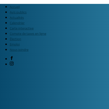
Accueil
Avis publics
Actualités
Calendrier
Carte interactive
Compte de taxes en ligne
Élection
Emploi
Nous joindre