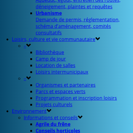
Aqueduc, égout, entretien des routes,
déneigement, plaintes et requêtes
Urbanisme
Demande de permis, réglementation,
schéma d’aménagement, comités
consultatifs
Loisirs, culture et vie communautaire
–
Bibliothèque
Camp de jour
Location de salles
Loisirs intermunicipaux
–
Organismes et partenaires
Parcs et espaces verts
Programmation et inscription loisirs
Projets culturels
Environnement
Informations et conseils
Agrile du frêne
Conseils horticoles