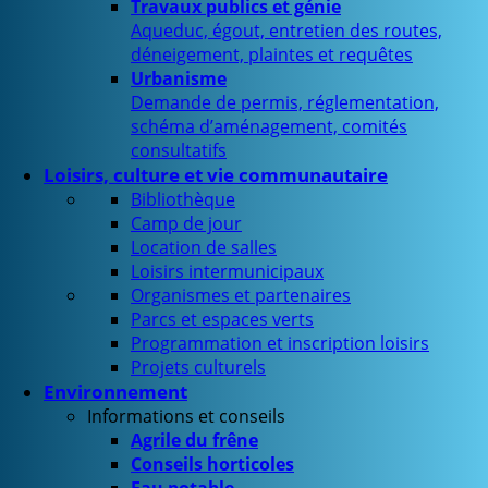
Travaux publics et génie
Aqueduc, égout, entretien des routes,
déneigement, plaintes et requêtes
Urbanisme
Demande de permis, réglementation,
schéma d’aménagement, comités
consultatifs
Loisirs, culture et vie communautaire
Bibliothèque
Camp de jour
Location de salles
Loisirs intermunicipaux
Organismes et partenaires
Parcs et espaces verts
Programmation et inscription loisirs
Projets culturels
Environnement
Informations et conseils
Agrile du frêne
Conseils horticoles