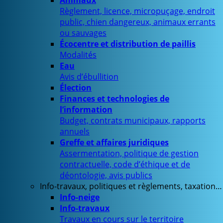
Animaux
Règlement, licence, micropuçage, endroit
public, chien dangereux, animaux errants
ou sauvages
Écocentre et distribution de paillis
Modalités
Eau
Avis d’ébullition
Élection
Finances et technologies de
l’information
Budget, contrats municipaux, rapports
annuels
Greffe et affaires juridiques
Assermentation, politique de gestion
contractuelle, code d’éthique et de
déontologie, avis publics
Info-travaux, politiques et règlements, taxation…
Info-neige
Info-travaux
Travaux en cours sur le territoire