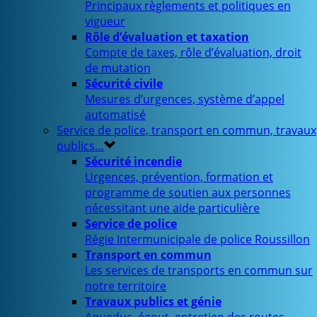
Principaux règlements et politiques en
vigueur
Rôle d’évaluation et taxation
Compte de taxes, rôle d’évaluation, droit
de mutation
Sécurité civile
Mesures d’urgences, système d’appel
automatisé
Service de police, transport en commun, travaux
publics…
Sécurité incendie
Urgences, prévention, formation et
programme de soutien aux personnes
nécessitant une aide particulière
Service de police
Régie Intermunicipale de police Roussillon
Transport en commun
Les services de transports en commun sur
notre territoire
Travaux publics et génie