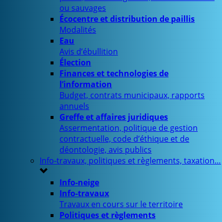
ou sauvages
Écocentre et distribution de paillis
Modalités
Eau
Avis d’ébullition
Élection
Finances et technologies de
l’information
Budget, contrats municipaux, rapports
annuels
Greffe et affaires juridiques
Assermentation, politique de gestion
contractuelle, code d’éthique et de
déontologie, avis publics
Info-travaux, politiques et règlements, taxation…
Info-neige
Info-travaux
Travaux en cours sur le territoire
Politiques et règlements