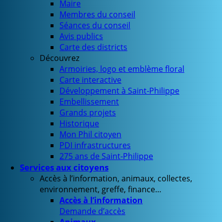
Maire
Membres du conseil
Séances du conseil
Avis publics
Carte des districts
Découvrez
Armoiries, logo et emblème floral
Carte interactive
Développement à Saint-Philippe
Embellissement
Grands projets
Historique
Mon Phil citoyen
PDI infrastructures
275 ans de Saint-Philippe
Services aux citoyens
Accès à l’information, animaux, collectes,
environnement, greffe, finance…
Accès à l’information
Demande d’accès