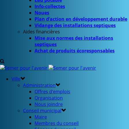
Eau potable
Info-collectes
Noues
Plan d’action en développement durable
Vidange des installations septiques
Aides financières
Mise aux normes des installations
septiques
Achat de produits écoresponsables
Ville
Administration
Offres d’emplois
Organisation
Nous joindre
Conseil municipal
Maire
Membres du conseil