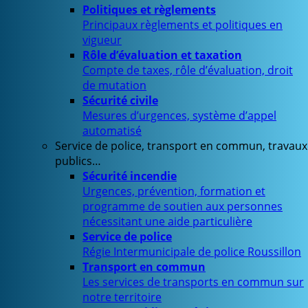
Politiques et règlements
Principaux règlements et politiques en
vigueur
Rôle d’évaluation et taxation
Compte de taxes, rôle d’évaluation, droit
de mutation
Sécurité civile
Mesures d’urgences, système d’appel
automatisé
Service de police, transport en commun, travaux
publics…
Sécurité incendie
Urgences, prévention, formation et
programme de soutien aux personnes
nécessitant une aide particulière
Service de police
Régie Intermunicipale de police Roussillon
Transport en commun
Les services de transports en commun sur
notre territoire