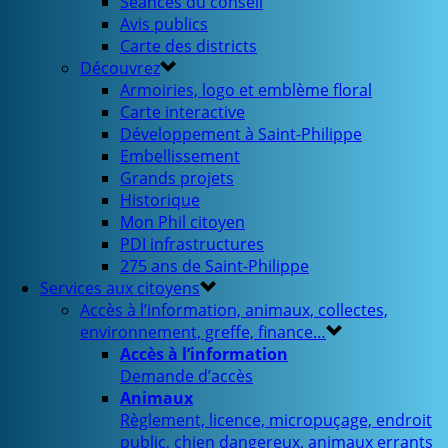
Séances du conseil
Avis publics
Carte des districts
Découvrez
Armoiries, logo et emblème floral
Carte interactive
Développement à Saint-Philippe
Embellissement
Grands projets
Historique
Mon Phil citoyen
PDI infrastructures
275 ans de Saint-Philippe
Services aux citoyens
Accès à l’information, animaux, collectes,
environnement, greffe, finance…
Accès à l’information
Demande d’accès
Animaux
Règlement, licence, micropuçage, endroit
public, chien dangereux, animaux errants