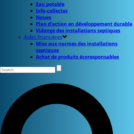
Eau potable
Info-collectes
Noues
Plan d’action en développement durable
Vidange des installations septiques
Aides financières
Mise aux normes des installations
septiques
Achat de produits écoresponsables