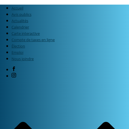
Accueil
Avis publics
Actualités
Calendrier
Carte interactive
Compte de taxes en ligne
Élection
Emploi
Nous joindre