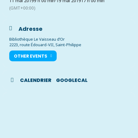
11 mai 2019
9 h 00 min
-
19 mai 2019
17 h 00 min
(GMT+00:00)
Adresse
Bibliothèque Le Vaisseau d’Or
2223, route Édouard-VII, Saint-Philippe
OTHER EVENTS
CALENDRIER
GOOGLECAL