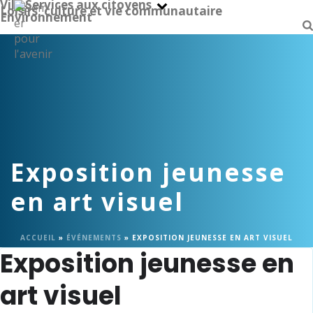
Ville
Services aux citoyens
Loisirs, culture et vie communautaire
Environnement
Exposition jeunesse
en art visuel
ACCUEIL
»
ÉVÉNEMENTS
»
EXPOSITION JEUNESSE EN ART VISUEL
Exposition jeunesse en
art visuel