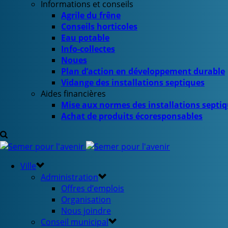
Informations et conseils
Agrile du frêne
Conseils horticoles
Eau potable
Info-collectes
Noues
Plan d’action en développement durable
Vidange des installations septiques
Aides financières
Mise aux normes des installations septi
Achat de produits écoresponsables
Ville
Administration
Offres d’emplois
Organisation
Nous joindre
Conseil municipal