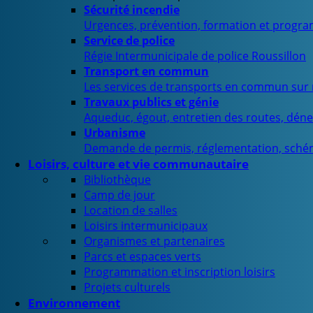
Sécurité incendie
Urgences, prévention, formation et progra
Service de police
Régie Intermunicipale de police Roussillon
Transport en commun
Les services de transports en commun sur n
Travaux publics et génie
Aqueduc, égout, entretien des routes, déne
Urbanisme
Demande de permis, réglementation, sché
Loisirs, culture et vie communautaire
Bibliothèque
Camp de jour
Location de salles
Loisirs intermunicipaux
Organismes et partenaires
Parcs et espaces verts
Programmation et inscription loisirs
Projets culturels
Environnement