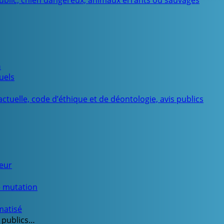
public, chien dangereux, animaux errants ou sauvages
n
uels
ctuelle, code d’éthique et de déontologie, avis publics
ueur
e mutation
matisé
 publics…