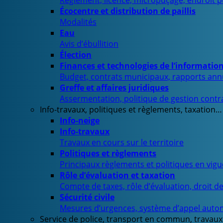
Règlement, licence, micropuçage, endroit 
Écocentre et distribution de paillis
Modalités
Eau
Avis d’ébullition
Élection
Finances et technologies de l’informatio
Budget, contrats municipaux, rapports ann
Greffe et affaires juridiques
Assermentation, politique de gestion contra
Info-travaux, politiques et règlements, taxation…
Info-neige
Info-travaux
Travaux en cours sur le territoire
Politiques et règlements
Principaux règlements et politiques en vig
Rôle d’évaluation et taxation
Compte de taxes, rôle d’évaluation, droit d
Sécurité civile
Mesures d’urgences, système d’appel auto
Service de police, transport en commun, travaux