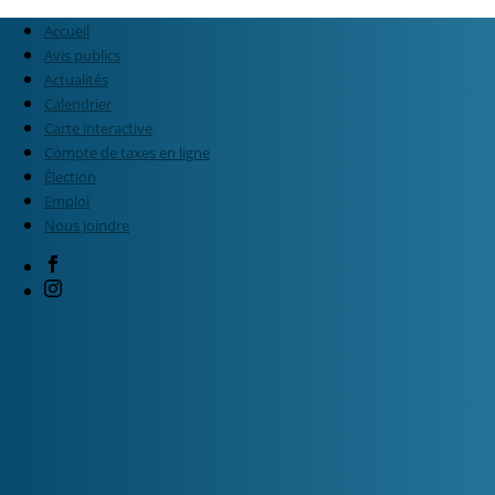
Accueil
Avis publics
Actualités
Calendrier
Carte interactive
Compte de taxes en ligne
Élection
Emploi
Nous joindre