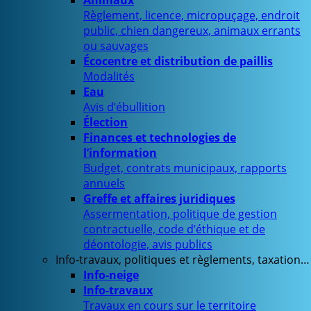
Animaux
Règlement, licence, micropuçage, endroit
public, chien dangereux, animaux errants
ou sauvages
Écocentre et distribution de paillis
Modalités
Eau
Avis d’ébullition
Élection
Finances et technologies de
l’information
Budget, contrats municipaux, rapports
annuels
Greffe et affaires juridiques
Assermentation, politique de gestion
contractuelle, code d’éthique et de
déontologie, avis publics
Info-travaux, politiques et règlements, taxation…
Info-neige
Info-travaux
Travaux en cours sur le territoire