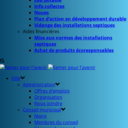
Eau potable
Info-collectes
Noues
Plan d’action en développement durable
Vidange des installations septiques
Aides financières
Mise aux normes des installations
septiques
Achat de produits écoresponsables
Ville
Administration
Offres d’emplois
Organisation
Nous joindre
Conseil municipal
Maire
Membres du conseil