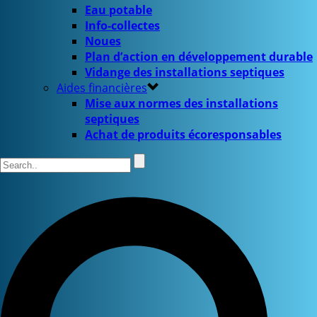
Eau potable
Info-collectes
Noues
Plan d’action en développement durable
Vidange des installations septiques
Aides financières
Mise aux normes des installations
septiques
Achat de produits écoresponsables