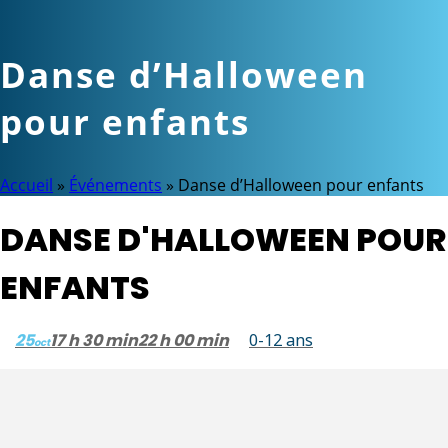
Danse d’Halloween
pour enfants
Accueil
»
Événements
»
Danse d’Halloween pour enfants
DANSE D'HALLOWEEN POUR
ENFANTS
25
17 h 30 min
22 h 00 min
0-12 ans
oct