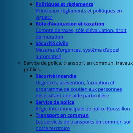
Politiques et règlements
Principaux règlements et politiques en
vigueur
Rôle d’évaluation et taxation
Compte de taxes, rôle d’évaluation, droit
de mutation
Sécurité civile
Mesures d’urgences, système d’appel
automatisé
Service de police, transport en commun, travaux
publics…
Sécurité incendie
Urgences, prévention, formation et
programme de soutien aux personnes
nécessitant une aide particulière
Service de police
Régie Intermunicipale de police Roussillon
Transport en commun
Les services de transports en commun sur
notre territoire