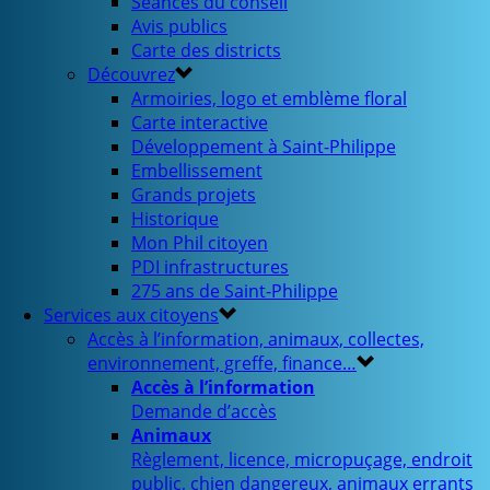
Séances du conseil
Avis publics
Carte des districts
Découvrez
Armoiries, logo et emblème floral
Carte interactive
Développement à Saint-Philippe
Embellissement
Grands projets
Historique
Mon Phil citoyen
PDI infrastructures
275 ans de Saint-Philippe
Services aux citoyens
Accès à l’information, animaux, collectes,
environnement, greffe, finance…
Accès à l’information
Demande d’accès
Animaux
Règlement, licence, micropuçage, endroit
public, chien dangereux, animaux errants