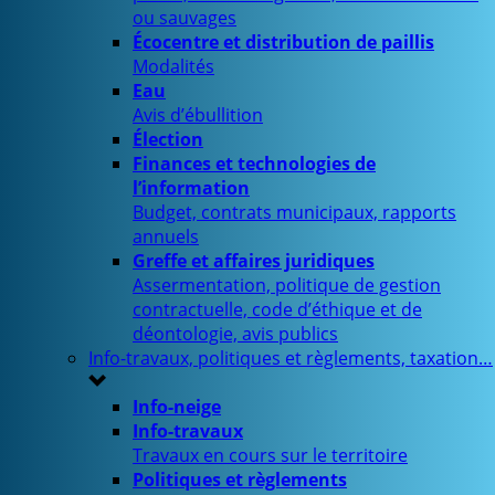
ou sauvages
Écocentre et distribution de paillis
Modalités
Eau
Avis d’ébullition
Élection
Finances et technologies de
l’information
Budget, contrats municipaux, rapports
annuels
Greffe et affaires juridiques
Assermentation, politique de gestion
contractuelle, code d’éthique et de
déontologie, avis publics
Info-travaux, politiques et règlements, taxation…
Info-neige
Info-travaux
Travaux en cours sur le territoire
Politiques et règlements