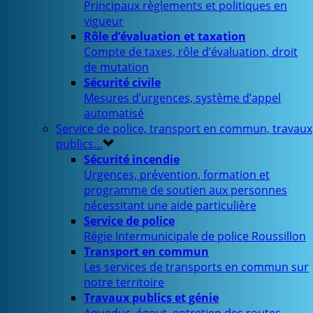
Principaux règlements et politiques en
vigueur
Rôle d’évaluation et taxation
Compte de taxes, rôle d’évaluation, droit
de mutation
Sécurité civile
Mesures d’urgences, système d’appel
automatisé
Service de police, transport en commun, travaux
publics…
Sécurité incendie
Urgences, prévention, formation et
programme de soutien aux personnes
nécessitant une aide particulière
Service de police
Régie Intermunicipale de police Roussillon
Transport en commun
Les services de transports en commun sur
notre territoire
Travaux publics et génie