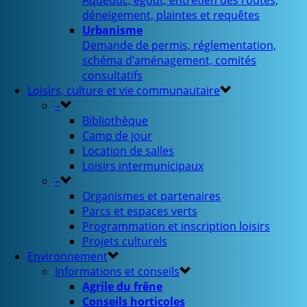
Aqueduc, égout, entretien des routes,
déneigement, plaintes et requêtes
Urbanisme
Demande de permis, réglementation,
schéma d’aménagement, comités
consultatifs
Loisirs, culture et vie communautaire
–
Bibliothèque
Camp de jour
Location de salles
Loisirs intermunicipaux
–
Organismes et partenaires
Parcs et espaces verts
Programmation et inscription loisirs
Projets culturels
Environnement
Informations et conseils
Agrile du frêne
Conseils horticoles