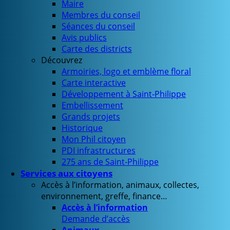
Maire
Membres du conseil
Séances du conseil
Avis publics
Carte des districts
Découvrez
Armoiries, logo et emblème floral
Carte interactive
Développement à Saint-Philippe
Embellissement
Grands projets
Historique
Mon Phil citoyen
PDI infrastructures
275 ans de Saint-Philippe
Services aux citoyens
Accès à l’information, animaux, collectes,
environnement, greffe, finance…
Accès à l’information
Demande d’accès