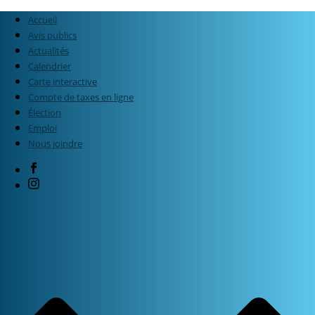
Accueil
Avis publics
Actualités
Calendrier
Carte interactive
Compte de taxes en ligne
Élection
Emploi
Nous joindre