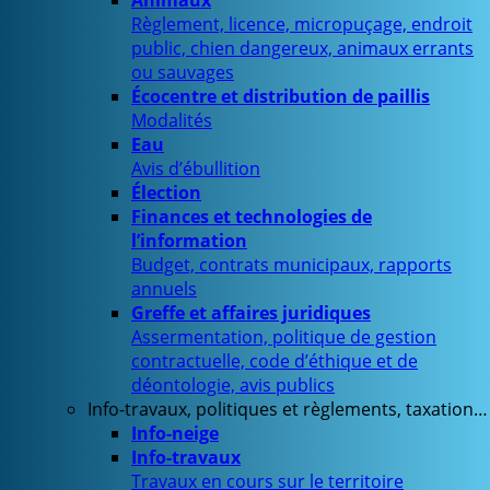
Animaux
Règlement, licence, micropuçage, endroit
public, chien dangereux, animaux errants
ou sauvages
Écocentre et distribution de paillis
Modalités
Eau
Avis d’ébullition
Élection
Finances et technologies de
l’information
Budget, contrats municipaux, rapports
annuels
Greffe et affaires juridiques
Assermentation, politique de gestion
contractuelle, code d’éthique et de
déontologie, avis publics
Info-travaux, politiques et règlements, taxation…
Info-neige
Info-travaux
Travaux en cours sur le territoire