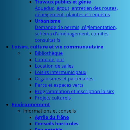
Travaux publics et génie
Aqueduc, égout, entretien des routes,
déneigement, plaintes et requêtes
Urbanisme
Demande de permis, réglementation,
schéma d’aménagement, comités
consultatifs
Loisirs, culture et vie communautaire
Bibliothèque
Camp de jour
Location de salles
Loisirs intermunicipaux
Organismes et partenaires
Parcs et espaces verts
Programmation et inscription loisirs
Projets culturels
Environnement
Informations et conseils
Agrile du frêne
Conseils horticoles