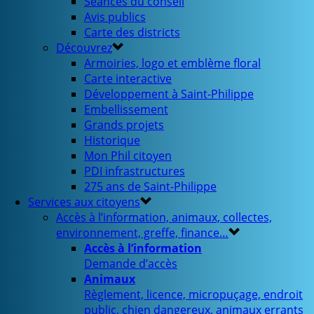
Séances du conseil
Avis publics
Carte des districts
Découvrez
Armoiries, logo et emblème floral
Carte interactive
Développement à Saint-Philippe
Embellissement
Grands projets
Historique
Mon Phil citoyen
PDI infrastructures
275 ans de Saint-Philippe
Services aux citoyens
Accès à l’information, animaux, collectes,
environnement, greffe, finance…
Accès à l’information
Demande d’accès
Animaux
Règlement, licence, micropuçage, endroit
public, chien dangereux, animaux errants