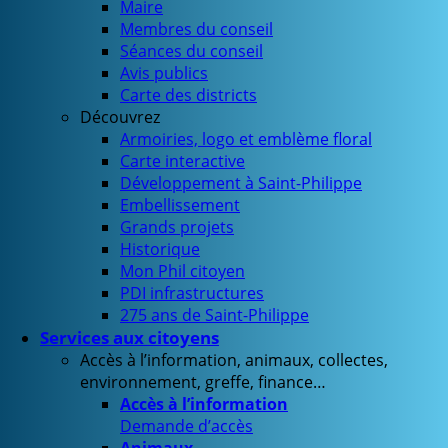
Maire
Membres du conseil
Séances du conseil
Avis publics
Carte des districts
Découvrez
Armoiries, logo et emblème floral
Carte interactive
Développement à Saint-Philippe
Embellissement
Grands projets
Historique
Mon Phil citoyen
PDI infrastructures
275 ans de Saint-Philippe
Services aux citoyens
Accès à l’information, animaux, collectes,
environnement, greffe, finance…
Accès à l’information
Demande d’accès