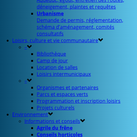
Aqueduc, égout, entretien des routes,
déneigement, plaintes et requêtes
Urbanisme
Demande de permis, réglementation,
schéma d’aménagement, comités
consultatifs
Loisirs, culture et vie communautaire
–
Bibliothèque
Camp de jour
Location de salles
Loisirs intermunicipaux
–
Organismes et partenaires
Parcs et espaces verts
Programmation et inscription loisirs
Projets culturels
Environnement
Informations et conseils
Agrile du frêne
Conseils horticoles