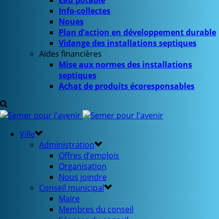
Eau potable
Info-collectes
Noues
Plan d’action en développement durable
Vidange des installations septiques
Aides financières
Mise aux normes des installations
septiques
Achat de produits écoresponsables
Ville
Administration
Offres d’emplois
Organisation
Nous joindre
Conseil municipal
Maire
Membres du conseil