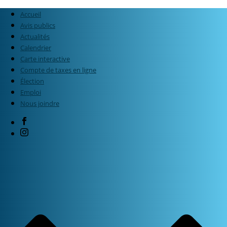
Accueil
Avis publics
Actualités
Calendrier
Carte interactive
Compte de taxes en ligne
Élection
Emploi
Nous joindre