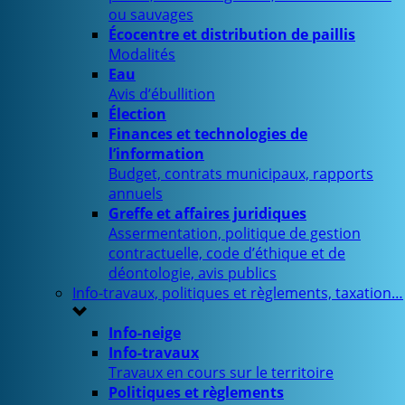
ou sauvages
Écocentre et distribution de paillis
Modalités
Eau
Avis d’ébullition
Élection
Finances et technologies de
l’information
Budget, contrats municipaux, rapports
annuels
Greffe et affaires juridiques
Assermentation, politique de gestion
contractuelle, code d’éthique et de
déontologie, avis publics
Info-travaux, politiques et règlements, taxation…
Info-neige
Info-travaux
Travaux en cours sur le territoire
Politiques et règlements