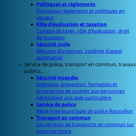
Politiques et règlements
Principaux règlements et politiques en
vigueur
Rôle d’évaluation et taxation
Compte de taxes, rôle d’évaluation, droit
de mutation
Sécurité civile
Mesures d’urgences, système d’appel
automatisé
Service de police, transport en commun, travaux
publics…
Sécurité incendie
Urgences, prévention, formation et
programme de soutien aux personnes
nécessitant une aide particulière
Service de police
Régie Intermunicipale de police Roussillon
Transport en commun
Les services de transports en commun sur
notre territoire