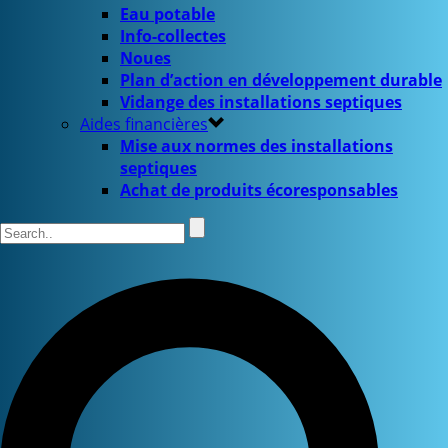
Eau potable
Info-collectes
Noues
Plan d’action en développement durable
Vidange des installations septiques
Aides financières
Mise aux normes des installations
septiques
Achat de produits écoresponsables