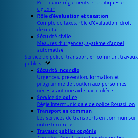
Principaux règlements et politiques en
vigueur
Rôle d’évaluation et taxation
Compte de taxes, rôle d’évaluation, droit
de mutation
Sécurité civile
Mesures d’urgences, système d’appel
automatisé
Service de police, transport en commun, travaux
publics…
Sécurité incendie
Urgences, prévention, formation et
programme de soutien aux personnes
nécessitant une aide particulière
Service de police
Régie Intermunicipale de police Roussillon
Transport en commun
Les services de transports en commun sur
notre territoire
Travaux publics et génie