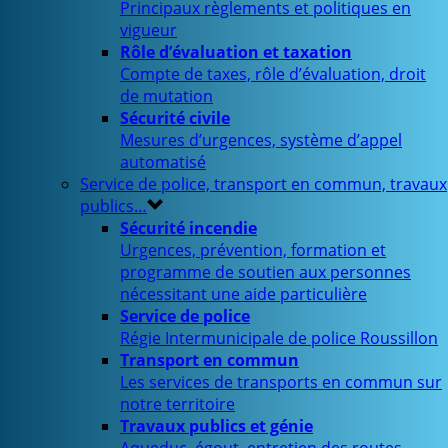
Principaux règlements et politiques en
vigueur
Rôle d’évaluation et taxation
Compte de taxes, rôle d’évaluation, droit
de mutation
Sécurité civile
Mesures d’urgences, système d’appel
automatisé
Service de police, transport en commun, travaux
publics…
Sécurité incendie
Urgences, prévention, formation et
programme de soutien aux personnes
nécessitant une aide particulière
Service de police
Régie Intermunicipale de police Roussillon
Transport en commun
Les services de transports en commun sur
notre territoire
Travaux publics et génie