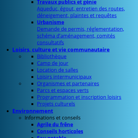
Travaux publics et génie
Aqueduc, égout, entretien des routes,
déneigement, plaintes et requêtes
Urbanisme
Demande de permis, réglementation,
schéma d’aménagement, comités
consultatifs
Loisirs, culture et vie communautaire
Bibliothèque
Camp de jour
Location de salles
Loisirs intermunicipaux
Organismes et partenaires
Parcs et espaces verts
Programmation et inscription loisirs
Projets culturels
Environnement
Informations et conseils
Agrile du frêne
Conseils horticoles