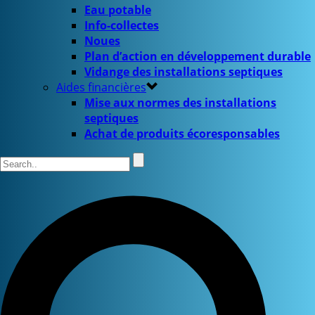
Eau potable
Info-collectes
Noues
Plan d’action en développement durable
Vidange des installations septiques
Aides financières
Mise aux normes des installations
septiques
Achat de produits écoresponsables