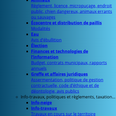
Animaux
Règlement, licence, micropuçage, endroit
public, chien dangereux, animaux errants
ou sauvages
Écocentre et distribution de paillis
Modalités
Eau
Avis d’ébullition
Élection
Finances et technologies de
l’information
Budget, contrats municipaux, rapports
annuels
Greffe et affaires juridiques
Assermentation, politique de gestion
contractuelle, code d’éthique et de
déontologie, avis publics
Info-travaux, politiques et règlements, taxation…
Info-neige
Info-travaux
Travaux en cours sur le territoire