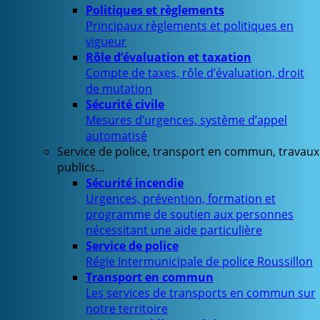
Politiques et règlements
Principaux règlements et politiques en
vigueur
Rôle d’évaluation et taxation
Compte de taxes, rôle d’évaluation, droit
de mutation
Sécurité civile
Mesures d’urgences, système d’appel
automatisé
Service de police, transport en commun, travaux
publics…
Sécurité incendie
Urgences, prévention, formation et
programme de soutien aux personnes
nécessitant une aide particulière
Service de police
Régie Intermunicipale de police Roussillon
Transport en commun
Les services de transports en commun sur
notre territoire