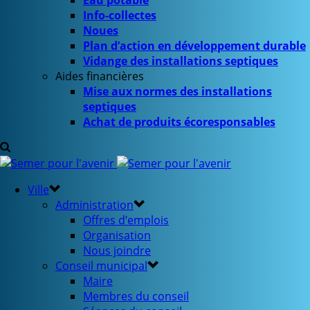
Eau potable
Info-collectes
Noues
Plan d’action en développement durable
Vidange des installations septiques
Aides financières
Mise aux normes des installations
septiques
Achat de produits écoresponsables
Ville
Administration
Offres d’emplois
Organisation
Nous joindre
Conseil municipal
Maire
Membres du conseil