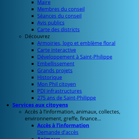
Maire
Membres du conseil
Séances du conseil
Avis publics
Carte des districts
Découvrez
Armoiries, logo et emblème floral
Carte interactive
Développement à Saint-Philippe
Embellissement
Grands projets
Historique
Mon Phil citoyen
PDI infrastructures
275 ans de Saint-Philippe
Services aux citoyens
Accès à l’information, animaux, collectes,
environnement, greffe, finance…
Accès à l’information
Demande d’accès