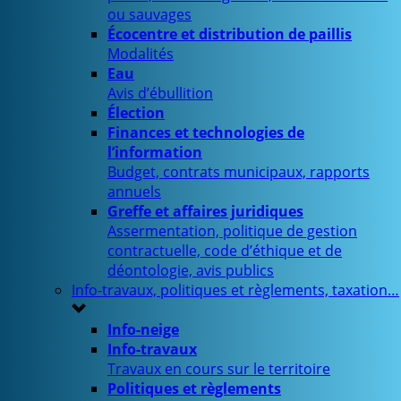
ou sauvages
Écocentre et distribution de paillis
Modalités
Eau
Avis d’ébullition
Élection
Finances et technologies de
l’information
Budget, contrats municipaux, rapports
annuels
Greffe et affaires juridiques
Assermentation, politique de gestion
contractuelle, code d’éthique et de
déontologie, avis publics
Info-travaux, politiques et règlements, taxation…
Info-neige
Info-travaux
Travaux en cours sur le territoire
Politiques et règlements