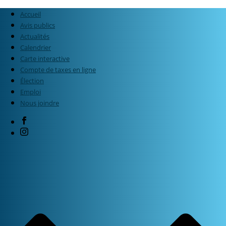
Accueil
Avis publics
Actualités
Calendrier
Carte interactive
Compte de taxes en ligne
Élection
Emploi
Nous joindre