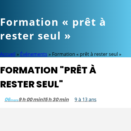
Formation « prêt à
rester seul »
Accueil
»
Événements
»
Formation « prêt à rester seul »
FORMATION "PRÊT À
RESTER SEUL"
06
9 h 00 min
15 h 30 min
9 à 13 ans
mars