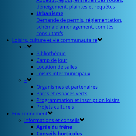
Aqueduc, égout, entretien des routes,
déneigement, plaintes et requêtes
Urbanisme
Demande de permis, réglementation,
schéma d’aménagement, comités
consultatifs
Loisirs, culture et vie communautaire
–
Bibliothèque
Camp de jour
Location de salles
Loisirs intermunicipaux
–
Organismes et partenaires
Parcs et espaces verts
Programmation et inscription loisirs
Projets culturels
Environnement
Informations et conseils
Agrile du frêne
Conseils horticoles