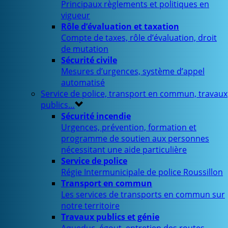
Principaux règlements et politiques en
vigueur
Rôle d’évaluation et taxation
Compte de taxes, rôle d’évaluation, droit
de mutation
Sécurité civile
Mesures d’urgences, système d’appel
automatisé
Service de police, transport en commun, travaux
publics…
Sécurité incendie
Urgences, prévention, formation et
programme de soutien aux personnes
nécessitant une aide particulière
Service de police
Régie Intermunicipale de police Roussillon
Transport en commun
Les services de transports en commun sur
notre territoire
Travaux publics et génie