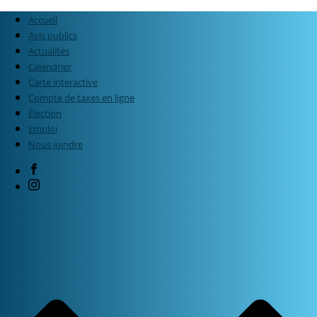
Accueil
Avis publics
Actualités
Calendrier
Carte interactive
Compte de taxes en ligne
Élection
Emploi
Nous joindre