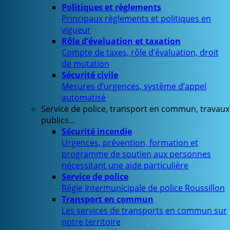
Politiques et règlements
Principaux règlements et politiques en
vigueur
Rôle d’évaluation et taxation
Compte de taxes, rôle d’évaluation, droit
de mutation
Sécurité civile
Mesures d’urgences, système d’appel
automatisé
Service de police, transport en commun, travaux
publics…
Sécurité incendie
Urgences, prévention, formation et
programme de soutien aux personnes
nécessitant une aide particulière
Service de police
Régie Intermunicipale de police Roussillon
Transport en commun
Les services de transports en commun sur
notre territoire