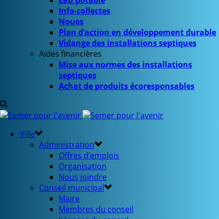
Eau potable
Info-collectes
Noues
Plan d’action en développement durable
Vidange des installations septiques
Aides financières
Mise aux normes des installations
septiques
Achat de produits écoresponsables
Ville
Administration
Offres d’emplois
Organisation
Nous joindre
Conseil municipal
Maire
Membres du conseil