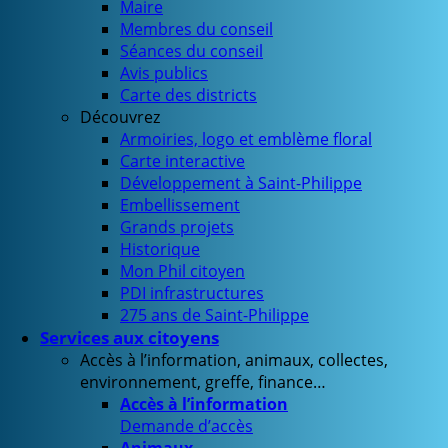
Maire
Membres du conseil
Séances du conseil
Avis publics
Carte des districts
Découvrez
Armoiries, logo et emblème floral
Carte interactive
Développement à Saint-Philippe
Embellissement
Grands projets
Historique
Mon Phil citoyen
PDI infrastructures
275 ans de Saint-Philippe
Services aux citoyens
Accès à l’information, animaux, collectes,
environnement, greffe, finance…
Accès à l’information
Demande d’accès