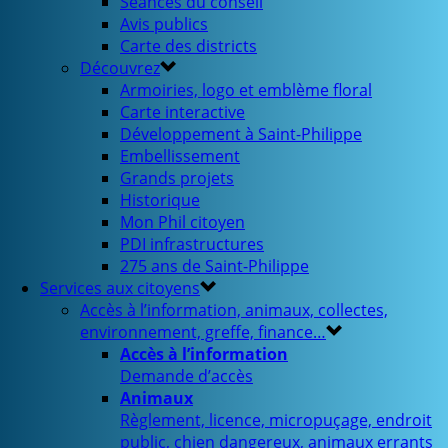
Séances du conseil
Avis publics
Carte des districts
Découvrez
Armoiries, logo et emblème floral
Carte interactive
Développement à Saint-Philippe
Embellissement
Grands projets
Historique
Mon Phil citoyen
PDI infrastructures
275 ans de Saint-Philippe
Services aux citoyens
Accès à l’information, animaux, collectes,
environnement, greffe, finance…
Accès à l’information
Demande d’accès
Animaux
Règlement, licence, micropuçage, endroit
public, chien dangereux, animaux errants