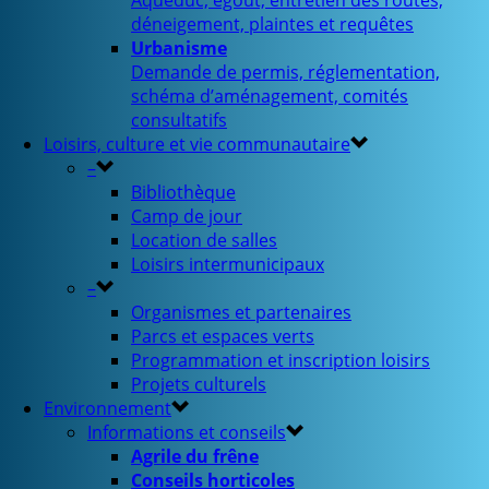
Aqueduc, égout, entretien des routes,
déneigement, plaintes et requêtes
Urbanisme
Demande de permis, réglementation,
schéma d’aménagement, comités
consultatifs
Loisirs, culture et vie communautaire
–
Bibliothèque
Camp de jour
Location de salles
Loisirs intermunicipaux
–
Organismes et partenaires
Parcs et espaces verts
Programmation et inscription loisirs
Projets culturels
Environnement
Informations et conseils
Agrile du frêne
Conseils horticoles