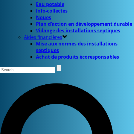
Eau potable
Info-collectes
Noues
Plan d’action en développement durable
Vidange des installations septiques
Aides financières
Mise aux normes des installations
septiques
Achat de produits écoresponsables