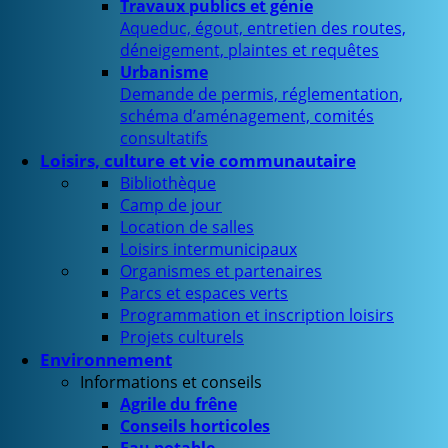
Travaux publics et génie
Aqueduc, égout, entretien des routes,
déneigement, plaintes et requêtes
Urbanisme
Demande de permis, réglementation,
schéma d’aménagement, comités
consultatifs
Loisirs, culture et vie communautaire
Bibliothèque
Camp de jour
Location de salles
Loisirs intermunicipaux
Organismes et partenaires
Parcs et espaces verts
Programmation et inscription loisirs
Projets culturels
Environnement
Informations et conseils
Agrile du frêne
Conseils horticoles