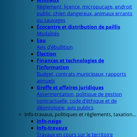
Animaux
Règlement, licence, micropuçage, endroit
public, chien dangereux, animaux errants
ou sauvages
Écocentre et distribution de paillis
Modalités
Eau
Avis d’ébullition
Élection
Finances et technologies de
l’information
Budget, contrats municipaux, rapports
annuels
Greffe et affaires juridiques
Assermentation, politique de gestion
contractuelle, code d’éthique et de
déontologie, avis publics
Info-travaux, politiques et règlements, taxation…
Info-neige
Info-travaux
Travaux en cours sur le territoire