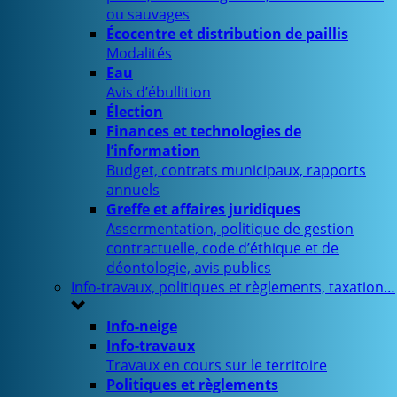
ou sauvages
Écocentre et distribution de paillis
Modalités
Eau
Avis d’ébullition
Élection
Finances et technologies de
l’information
Budget, contrats municipaux, rapports
annuels
Greffe et affaires juridiques
Assermentation, politique de gestion
contractuelle, code d’éthique et de
déontologie, avis publics
Info-travaux, politiques et règlements, taxation…
Info-neige
Info-travaux
Travaux en cours sur le territoire
Politiques et règlements