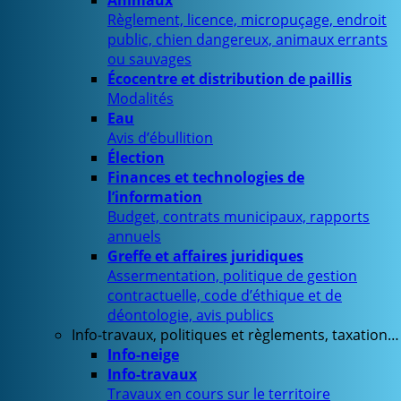
Animaux
Règlement, licence, micropuçage, endroit
public, chien dangereux, animaux errants
ou sauvages
Écocentre et distribution de paillis
Modalités
Eau
Avis d’ébullition
Élection
Finances et technologies de
l’information
Budget, contrats municipaux, rapports
annuels
Greffe et affaires juridiques
Assermentation, politique de gestion
contractuelle, code d’éthique et de
déontologie, avis publics
Info-travaux, politiques et règlements, taxation…
Info-neige
Info-travaux
Travaux en cours sur le territoire