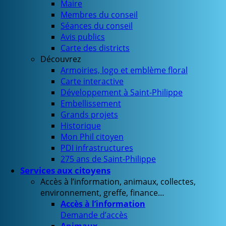
Maire
Membres du conseil
Séances du conseil
Avis publics
Carte des districts
Découvrez
Armoiries, logo et emblème floral
Carte interactive
Développement à Saint-Philippe
Embellissement
Grands projets
Historique
Mon Phil citoyen
PDI infrastructures
275 ans de Saint-Philippe
Services aux citoyens
Accès à l’information, animaux, collectes,
environnement, greffe, finance…
Accès à l’information
Demande d’accès