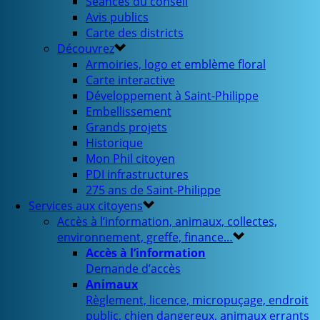
Séances du conseil
Avis publics
Carte des districts
Découvrez
Armoiries, logo et emblème floral
Carte interactive
Développement à Saint-Philippe
Embellissement
Grands projets
Historique
Mon Phil citoyen
PDI infrastructures
275 ans de Saint-Philippe
Services aux citoyens
Accès à l’information, animaux, collectes,
environnement, greffe, finance…
Accès à l’information
Demande d’accès
Animaux
Règlement, licence, micropuçage, endroit
public, chien dangereux, animaux errants