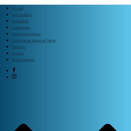
Accueil
Avis publics
Actualités
Calendrier
Carte interactive
Compte de taxes en ligne
Élection
Emploi
Nous joindre