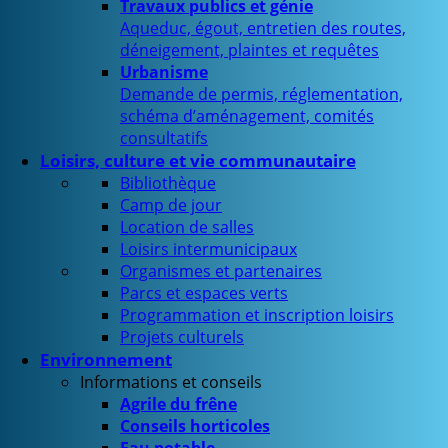
Travaux publics et génie
Aqueduc, égout, entretien des routes,
déneigement, plaintes et requêtes
Urbanisme
Demande de permis, réglementation,
schéma d’aménagement, comités
consultatifs
Loisirs, culture et vie communautaire
Bibliothèque
Camp de jour
Location de salles
Loisirs intermunicipaux
Organismes et partenaires
Parcs et espaces verts
Programmation et inscription loisirs
Projets culturels
Environnement
Informations et conseils
Agrile du frêne
Conseils horticoles