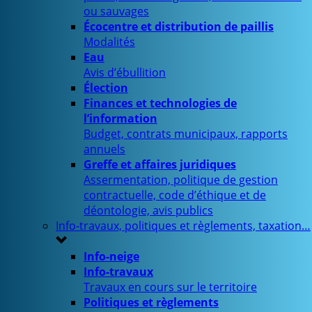
ou sauvages
Écocentre et distribution de paillis
Modalités
Eau
Avis d’ébullition
Élection
Finances et technologies de
l’information
Budget, contrats municipaux, rapports
annuels
Greffe et affaires juridiques
Assermentation, politique de gestion
contractuelle, code d’éthique et de
déontologie, avis publics
Info-travaux, politiques et règlements, taxation…
Info-neige
Info-travaux
Travaux en cours sur le territoire
Politiques et règlements