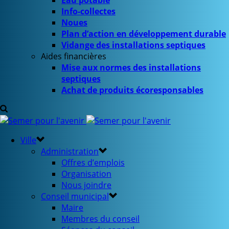
Eau potable
Info-collectes
Noues
Plan d’action en développement durable
Vidange des installations septiques
Aides financières
Mise aux normes des installations
septiques
Achat de produits écoresponsables
Ville
Administration
Offres d’emplois
Organisation
Nous joindre
Conseil municipal
Maire
Membres du conseil