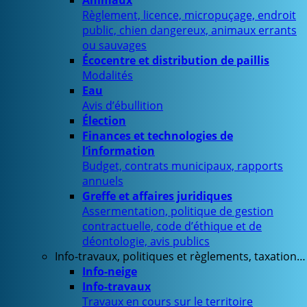
Animaux
Règlement, licence, micropuçage, endroit
public, chien dangereux, animaux errants
ou sauvages
Écocentre et distribution de paillis
Modalités
Eau
Avis d’ébullition
Élection
Finances et technologies de
l’information
Budget, contrats municipaux, rapports
annuels
Greffe et affaires juridiques
Assermentation, politique de gestion
contractuelle, code d’éthique et de
déontologie, avis publics
Info-travaux, politiques et règlements, taxation…
Info-neige
Info-travaux
Travaux en cours sur le territoire