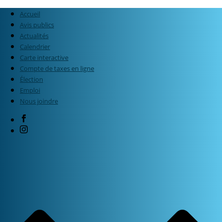
Accueil
Avis publics
Actualités
Calendrier
Carte interactive
Compte de taxes en ligne
Élection
Emploi
Nous joindre