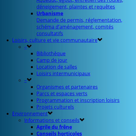
Aqueduc, égout, entretien des routes,
déneigement, plaintes et requêtes
Urbanisme
Demande de permis, réglementation,
schéma d’aménagement, comités
consultatifs
Loisirs, culture et vie communautaire
–
Bibliothèque
Camp de jour
Location de salles
Loisirs intermunicipaux
–
Organismes et partenaires
Parcs et espaces verts
Programmation et inscription loisirs
Projets culturels
Environnement
Informations et conseils
Agrile du frêne
Conseils horticoles