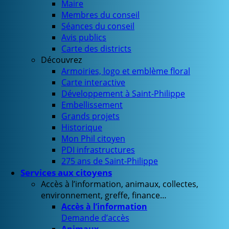
Maire
Membres du conseil
Séances du conseil
Avis publics
Carte des districts
Découvrez
Armoiries, logo et emblème floral
Carte interactive
Développement à Saint-Philippe
Embellissement
Grands projets
Historique
Mon Phil citoyen
PDI infrastructures
275 ans de Saint-Philippe
Services aux citoyens
Accès à l’information, animaux, collectes,
environnement, greffe, finance…
Accès à l’information
Demande d’accès