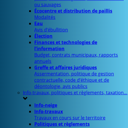
ou sauvages
Écocentre et distribution de paillis
Modalités
Eau
Avis d’ébullition
Élection
Finances et technologies de
l’information
Budget, contrats municipaux, rapports
annuels
Greffe et affaires juridiques
Assermentation, politique de gestion
contractuelle, code d’éthique et de
déontologie, avis publics
Info-travaux, politiques et règlements, taxation…
Info-neige
Info-travaux
Travaux en cours sur le territoire
Politiques et règlements