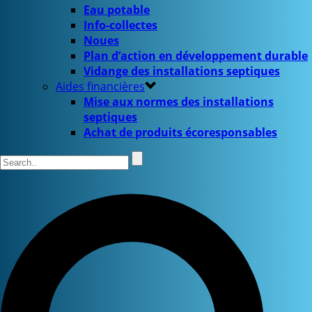
Eau potable
Info-collectes
Noues
Plan d’action en développement durable
Vidange des installations septiques
Aides financières
Mise aux normes des installations
septiques
Achat de produits écoresponsables