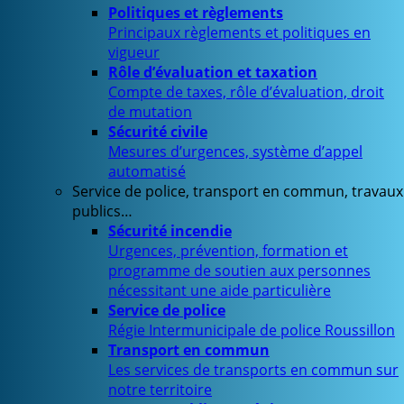
Politiques et règlements
Principaux règlements et politiques en
vigueur
Rôle d’évaluation et taxation
Compte de taxes, rôle d’évaluation, droit
de mutation
Sécurité civile
Mesures d’urgences, système d’appel
automatisé
Service de police, transport en commun, travaux
publics…
Sécurité incendie
Urgences, prévention, formation et
programme de soutien aux personnes
nécessitant une aide particulière
Service de police
Régie Intermunicipale de police Roussillon
Transport en commun
Les services de transports en commun sur
notre territoire