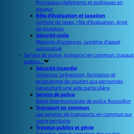
Principaux règlements et politiques en
vigueur
Rôle d’évaluation et taxation
Compte de taxes, rôle d’évaluation, droit
de mutation
Sécurité civile
Mesures d’urgences, système d’appel
automatisé
Service de police, transport en commun, travaux
publics…
Sécurité incendie
Urgences, prévention, formation et
programme de soutien aux personnes
nécessitant une aide particulière
Service de police
Régie Intermunicipale de police Roussillon
Transport en commun
Les services de transports en commun sur
notre territoire
Travaux publics et génie