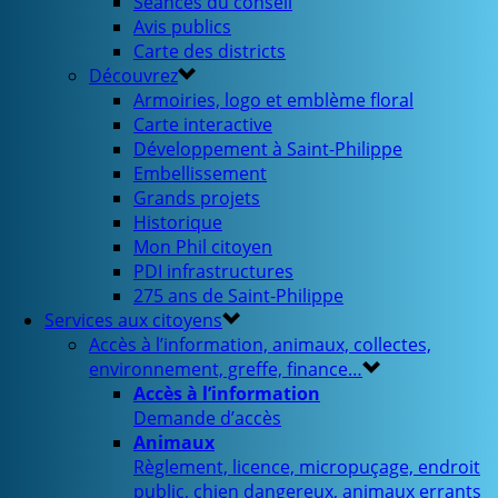
Séances du conseil
Avis publics
Carte des districts
Découvrez
Armoiries, logo et emblème floral
Carte interactive
Développement à Saint-Philippe
Embellissement
Grands projets
Historique
Mon Phil citoyen
PDI infrastructures
275 ans de Saint-Philippe
Services aux citoyens
Accès à l’information, animaux, collectes,
environnement, greffe, finance…
Accès à l’information
Demande d’accès
Animaux
Règlement, licence, micropuçage, endroit
public, chien dangereux, animaux errants