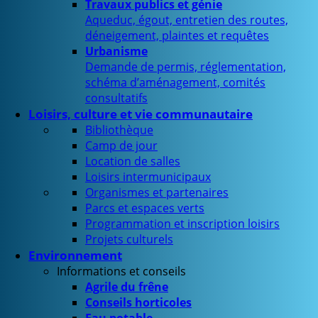
Travaux publics et génie
Aqueduc, égout, entretien des routes,
déneigement, plaintes et requêtes
Urbanisme
Demande de permis, réglementation,
schéma d’aménagement, comités
consultatifs
Loisirs, culture et vie communautaire
Bibliothèque
Camp de jour
Location de salles
Loisirs intermunicipaux
Organismes et partenaires
Parcs et espaces verts
Programmation et inscription loisirs
Projets culturels
Environnement
Informations et conseils
Agrile du frêne
Conseils horticoles