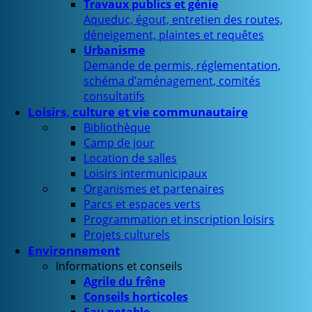
Travaux publics et génie
Aqueduc, égout, entretien des routes,
déneigement, plaintes et requêtes
Urbanisme
Demande de permis, réglementation,
schéma d’aménagement, comités
consultatifs
Loisirs, culture et vie communautaire
Bibliothèque
Camp de jour
Location de salles
Loisirs intermunicipaux
Organismes et partenaires
Parcs et espaces verts
Programmation et inscription loisirs
Projets culturels
Environnement
Informations et conseils
Agrile du frêne
Conseils horticoles