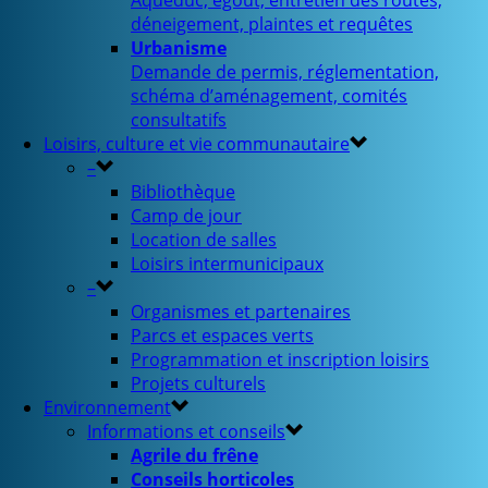
Aqueduc, égout, entretien des routes,
déneigement, plaintes et requêtes
Urbanisme
Demande de permis, réglementation,
schéma d’aménagement, comités
consultatifs
Loisirs, culture et vie communautaire
–
Bibliothèque
Camp de jour
Location de salles
Loisirs intermunicipaux
–
Organismes et partenaires
Parcs et espaces verts
Programmation et inscription loisirs
Projets culturels
Environnement
Informations et conseils
Agrile du frêne
Conseils horticoles