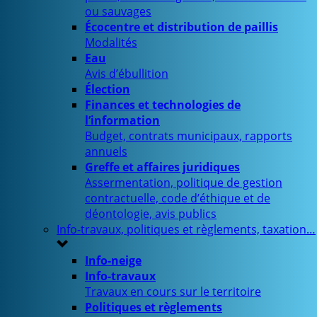
ou sauvages
Écocentre et distribution de paillis
Modalités
Eau
Avis d’ébullition
Élection
Finances et technologies de
l’information
Budget, contrats municipaux, rapports
annuels
Greffe et affaires juridiques
Assermentation, politique de gestion
contractuelle, code d’éthique et de
déontologie, avis publics
Info-travaux, politiques et règlements, taxation…
Info-neige
Info-travaux
Travaux en cours sur le territoire
Politiques et règlements