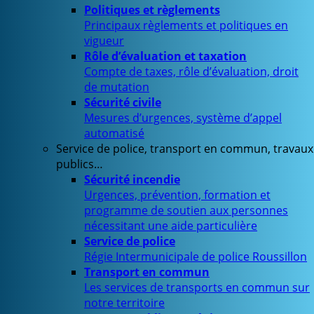
Politiques et règlements
Principaux règlements et politiques en
vigueur
Rôle d’évaluation et taxation
Compte de taxes, rôle d’évaluation, droit
de mutation
Sécurité civile
Mesures d’urgences, système d’appel
automatisé
Service de police, transport en commun, travaux
publics…
Sécurité incendie
Urgences, prévention, formation et
programme de soutien aux personnes
nécessitant une aide particulière
Service de police
Régie Intermunicipale de police Roussillon
Transport en commun
Les services de transports en commun sur
notre territoire