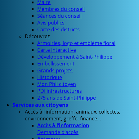
Maire
Membres du conseil
Séances du conseil
Avis publics
Carte des districts
Découvrez
Armoiries, logo et emblème floral
Carte interactive
Développement à Saint-Philippe
Embellissement
Grands projets
Historique
Mon Phil citoyen
PDI infrastructures
275 ans de Saint-Philippe
Services aux citoyens
Accès à l’information, animaux, collectes,
environnement, greffe, finance…
Accès à l’information
Demande d’accès