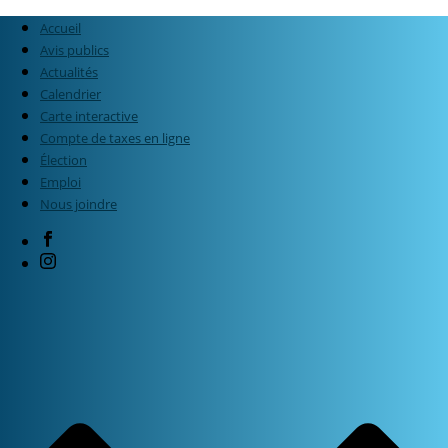
Accueil
Avis publics
Actualités
Calendrier
Carte interactive
Compte de taxes en ligne
Élection
Emploi
Nous joindre