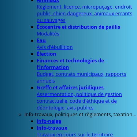
Animaux
Règlement, licence, micropuçage, endroit
public, chien dangereux, animaux errants
ou sauvages
Écocentre et distribution de paillis
Modalités
Eau
Avis d’ébullition
Élection
Finances et technologies de
l’information
Budget, contrats municipaux, rapports
annuels
Greffe et affaires juridiques
Assermentation, politique de gestion
contractuelle, code d’éthique et de
déontologie, avis publics
Info-travaux, politiques et règlements, taxation…
Info-neige
Info-travaux
Travaux en cours sur le territoire