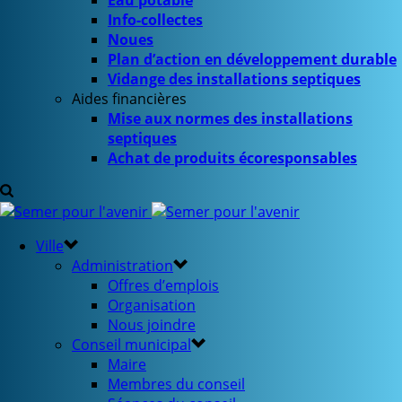
Eau potable
Info-collectes
Noues
Plan d’action en développement durable
Vidange des installations septiques
Aides financières
Mise aux normes des installations
septiques
Achat de produits écoresponsables
Ville
Administration
Offres d’emplois
Organisation
Nous joindre
Conseil municipal
Maire
Membres du conseil