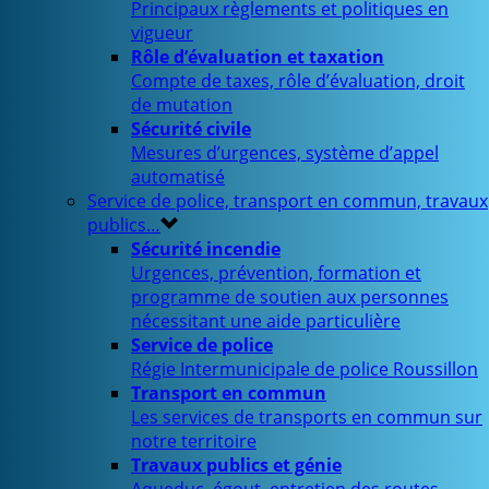
Principaux règlements et politiques en
vigueur
Rôle d’évaluation et taxation
Compte de taxes, rôle d’évaluation, droit
de mutation
Sécurité civile
Mesures d’urgences, système d’appel
automatisé
Service de police, transport en commun, travaux
publics…
Sécurité incendie
Urgences, prévention, formation et
programme de soutien aux personnes
nécessitant une aide particulière
Service de police
Régie Intermunicipale de police Roussillon
Transport en commun
Les services de transports en commun sur
notre territoire
Travaux publics et génie