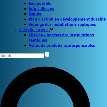
Eau potable
Info-collectes
Noues
Plan d’action en développement durable
Vidange des installations septiques
Aides financières
Mise aux normes des installations
septiques
Achat de produits écoresponsables