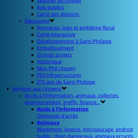
Séances du conseil
Avis publics
Carte des districts
Découvrez
Armoiries, logo et emblème floral
Carte interactive
Développement à Saint-Philippe
Embellissement
Grands projets
Historique
Mon Phil citoyen
PDI infrastructures
275 ans de Saint-Philippe
Services aux citoyens
Accès à l’information, animaux, collectes,
environnement, greffe, finance…
Accès à l’information
Demande d’accès
Animaux
Règlement, licence, micropuçage, endroit
public, chien dangereux, animaux errants