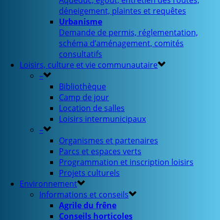
Aqueduc, égout, entretien des routes,
déneigement, plaintes et requêtes
Urbanisme
Demande de permis, réglementation,
schéma d’aménagement, comités
consultatifs
Loisirs, culture et vie communautaire
–
Bibliothèque
Camp de jour
Location de salles
Loisirs intermunicipaux
–
Organismes et partenaires
Parcs et espaces verts
Programmation et inscription loisirs
Projets culturels
Environnement
Informations et conseils
Agrile du frêne
Conseils horticoles