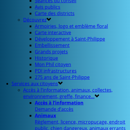
Séances du conseil
Avis publics
Carte des districts
Découvrez
Armoiries, logo et emblème floral
Carte interactive
Développement à Saint-Philippe
Embellissement
Grands projets
Historique
Mon Phil citoyen
PDI infrastructures
275 ans de Saint-Philippe
Services aux citoyens
Accès à l’information, animaux, collectes,
environnement, greffe, finance…
Accès à l’information
Demande d’accès
Animaux
Règlement, licence, micropuçage, endroit
public, chien dangereux, animaux errants