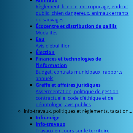
Animaux
Règlement, licence, micropuçage, endroit
public, chien dangereux, animaux errants
ou sauvages
Écocentre et distribution de paillis
Modalités
Eau
Avis d’ébullition
Élection
Finances et technologies de
l’information
Budget, contrats municipaux, rapports
annuels
Greffe et affaires juridiques
Assermentation, politique de gestion
contractuelle, code d’éthique et de
déontologie, avis publics
Info-travaux, politiques et règlements, taxation…
Info-neige
Info-travaux
Travaux en cours sur le territoire