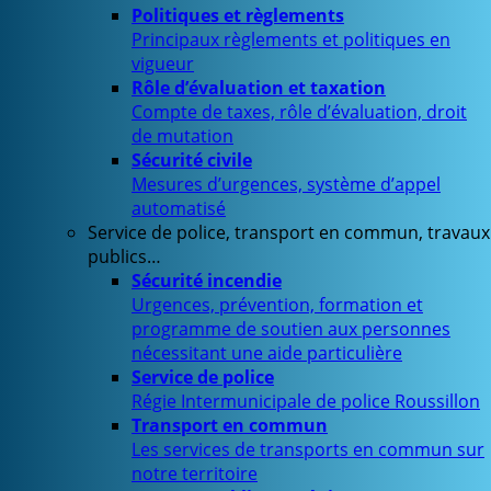
Politiques et règlements
Principaux règlements et politiques en
vigueur
Rôle d’évaluation et taxation
Compte de taxes, rôle d’évaluation, droit
de mutation
Sécurité civile
Mesures d’urgences, système d’appel
automatisé
Service de police, transport en commun, travaux
publics…
Sécurité incendie
Urgences, prévention, formation et
programme de soutien aux personnes
nécessitant une aide particulière
Service de police
Régie Intermunicipale de police Roussillon
Transport en commun
Les services de transports en commun sur
notre territoire