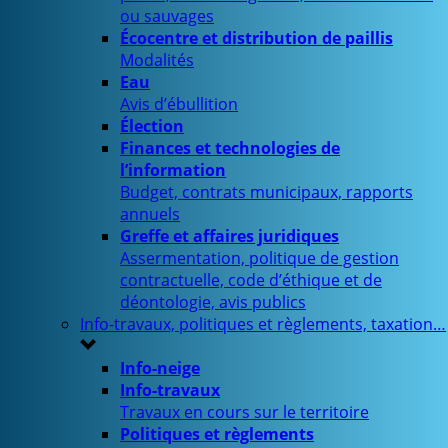
ou sauvages
Écocentre et distribution de paillis
Modalités
Eau
Avis d’ébullition
Élection
Finances et technologies de
l’information
Budget, contrats municipaux, rapports
annuels
Greffe et affaires juridiques
Assermentation, politique de gestion
contractuelle, code d’éthique et de
déontologie, avis publics
Info-travaux, politiques et règlements, taxation…
Info-neige
Info-travaux
Travaux en cours sur le territoire
Politiques et règlements