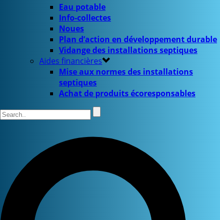
Eau potable
Info-collectes
Noues
Plan d’action en développement durable
Vidange des installations septiques
Aides financières
Mise aux normes des installations
septiques
Achat de produits écoresponsables