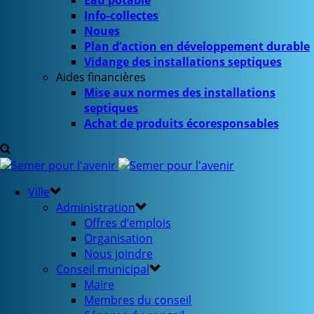
Eau potable
Info-collectes
Noues
Plan d’action en développement durable
Vidange des installations septiques
Aides financières
Mise aux normes des installations
septiques
Achat de produits écoresponsables
Ville
Administration
Offres d’emplois
Organisation
Nous joindre
Conseil municipal
Maire
Membres du conseil