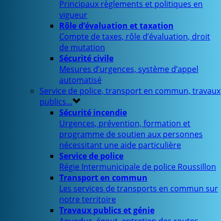
Principaux règlements et politiques en
vigueur
Rôle d’évaluation et taxation
Compte de taxes, rôle d’évaluation, droit
de mutation
Sécurité civile
Mesures d’urgences, système d’appel
automatisé
Service de police, transport en commun, travaux
publics…
Sécurité incendie
Urgences, prévention, formation et
programme de soutien aux personnes
nécessitant une aide particulière
Service de police
Régie Intermunicipale de police Roussillon
Transport en commun
Les services de transports en commun sur
notre territoire
Travaux publics et génie