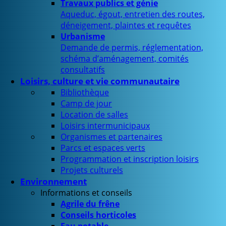
Travaux publics et génie
Aqueduc, égout, entretien des routes,
déneigement, plaintes et requêtes
Urbanisme
Demande de permis, réglementation,
schéma d’aménagement, comités
consultatifs
Loisirs, culture et vie communautaire
Bibliothèque
Camp de jour
Location de salles
Loisirs intermunicipaux
Organismes et partenaires
Parcs et espaces verts
Programmation et inscription loisirs
Projets culturels
Environnement
Informations et conseils
Agrile du frêne
Conseils horticoles