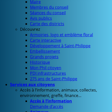
Maire
Membres du conseil
Séances du conseil
Avis publics
Carte des districts
Découvrez
Armoiries, logo et emblème floral
Carte interactive
Développement à Saint-Philippe
Embellissement
Grands projets
Historique
Mon Phil citoyen
PDI infrastructures
275 ans de Saint-Philippe
Services aux citoyens
Accès à l’information, animaux, collectes,
environnement, greffe, finance…
Accès à l’information
Demande d’accès