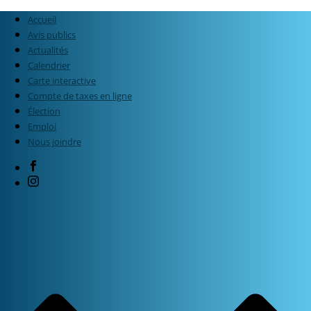
Accueil
Avis publics
Actualités
Calendrier
Carte interactive
Compte de taxes en ligne
Élection
Emploi
Nous joindre