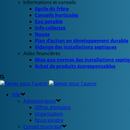
Informations et conseils
Agrile du frêne
Conseils horticoles
Eau potable
Info-collectes
Noues
Plan d’action en développement durable
Vidange des installations septiques
Aides financières
Mise aux normes des installations septi
Achat de produits écoresponsables
Ville
Administration
Offres d’emplois
Organisation
Nous joindre
Conseil municipal