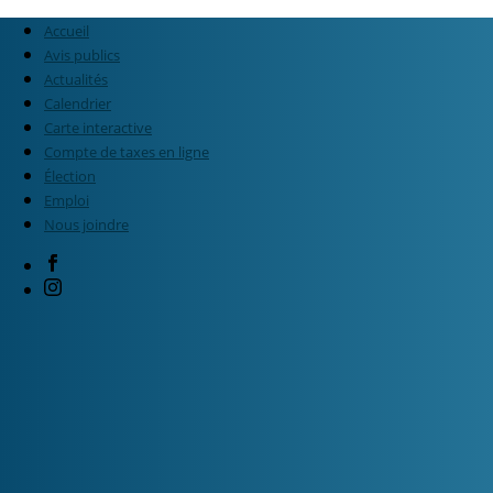
Accueil
Avis publics
Actualités
Calendrier
Carte interactive
Compte de taxes en ligne
Élection
Emploi
Nous joindre