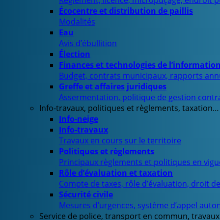
Règlement, licence, micropuçage, endroit 
Écocentre et distribution de paillis
Modalités
Eau
Avis d’ébullition
Élection
Finances et technologies de l’informatio
Budget, contrats municipaux, rapports ann
Greffe et affaires juridiques
Assermentation, politique de gestion contra
Info-travaux, politiques et règlements, taxation…
Info-neige
Info-travaux
Travaux en cours sur le territoire
Politiques et règlements
Principaux règlements et politiques en vig
Rôle d’évaluation et taxation
Compte de taxes, rôle d’évaluation, droit d
Sécurité civile
Mesures d’urgences, système d’appel auto
Service de police, transport en commun, travaux