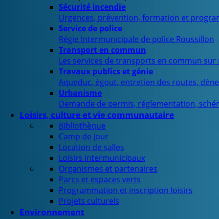
Sécurité incendie
Urgences, prévention, formation et progra
Service de police
Régie Intermunicipale de police Roussillon
Transport en commun
Les services de transports en commun sur n
Travaux publics et génie
Aqueduc, égout, entretien des routes, déne
Urbanisme
Demande de permis, réglementation, sché
Loisirs, culture et vie communautaire
Bibliothèque
Camp de jour
Location de salles
Loisirs intermunicipaux
Organismes et partenaires
Parcs et espaces verts
Programmation et inscription loisirs
Projets culturels
Environnement