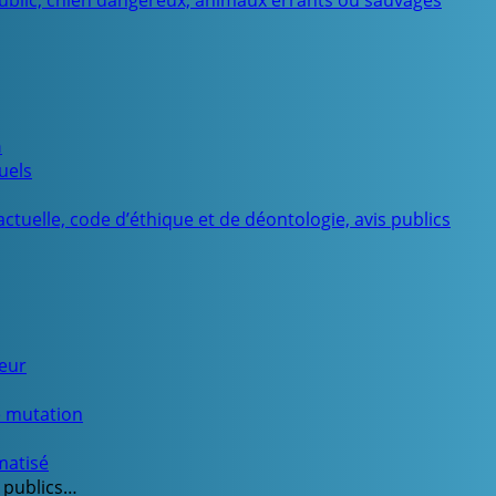
public, chien dangereux, animaux errants ou sauvages
n
uels
ctuelle, code d’éthique et de déontologie, avis publics
ueur
e mutation
matisé
 publics…