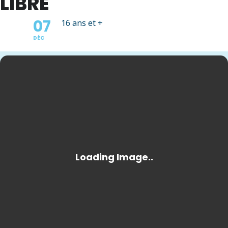
LIBRE
07
16 ans et +
DÉC