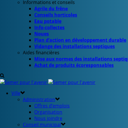
Informations et conseils
Agrile du frêne
Conseils horticoles
Eau potable
Info-collectes
Noues
Plan d’action en développement durable
Vidange des installations septiques
Aides financières
Mise aux normes des installations septi
Achat de produits écoresponsables
Ville
Administration
Offres d’emplois
Organisation
Nous joindre
Conseil municipal