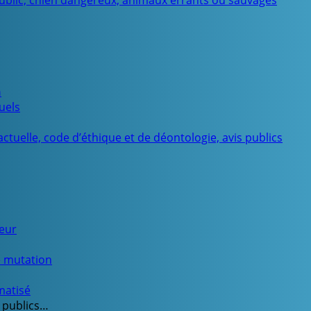
public, chien dangereux, animaux errants ou sauvages
n
uels
ctuelle, code d’éthique et de déontologie, avis publics
ueur
e mutation
matisé
 publics…