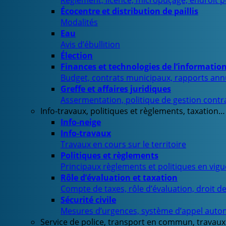
Règlement, licence, micropuçage, endroit 
Écocentre et distribution de paillis
Modalités
Eau
Avis d’ébullition
Élection
Finances et technologies de l’informatio
Budget, contrats municipaux, rapports ann
Greffe et affaires juridiques
Assermentation, politique de gestion contra
Info-travaux, politiques et règlements, taxation…
Info-neige
Info-travaux
Travaux en cours sur le territoire
Politiques et règlements
Principaux règlements et politiques en vig
Rôle d’évaluation et taxation
Compte de taxes, rôle d’évaluation, droit d
Sécurité civile
Mesures d’urgences, système d’appel auto
Service de police, transport en commun, travaux