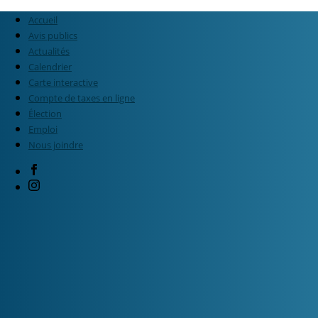
Accueil
Avis publics
Actualités
Calendrier
Carte interactive
Compte de taxes en ligne
Élection
Emploi
Nous joindre