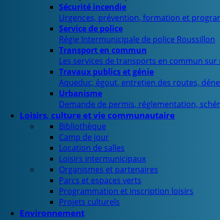
Sécurité incendie
Urgences, prévention, formation et progra
Service de police
Régie Intermunicipale de police Roussillon
Transport en commun
Les services de transports en commun sur n
Travaux publics et génie
Aqueduc, égout, entretien des routes, déne
Urbanisme
Demande de permis, réglementation, sché
Loisirs, culture et vie communautaire
Bibliothèque
Camp de jour
Location de salles
Loisirs intermunicipaux
Organismes et partenaires
Parcs et espaces verts
Programmation et inscription loisirs
Projets culturels
Environnement