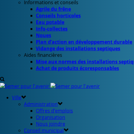
Informations et conseils
Agrile du frêne
Conseils horticoles
Eau potable
Info-collectes
Noues
Plan d’action en développement durable
Vidange des installations septiques
Aides financières
Mise aux normes des installations septi
Achat de produits écoresponsables
Ville
Administration
Offres d’emplois
Organisation
Nous joindre
Conseil municipal