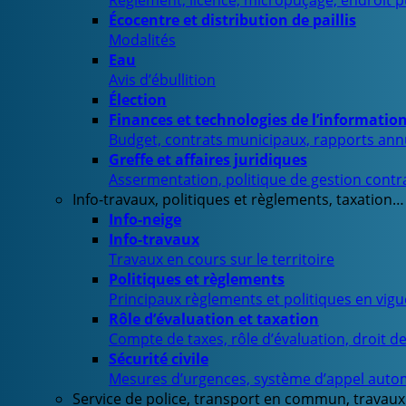
Règlement, licence, micropuçage, endroit 
Écocentre et distribution de paillis
Modalités
Eau
Avis d’ébullition
Élection
Finances et technologies de l’informatio
Budget, contrats municipaux, rapports ann
Greffe et affaires juridiques
Assermentation, politique de gestion contra
Info-travaux, politiques et règlements, taxation…
Info-neige
Info-travaux
Travaux en cours sur le territoire
Politiques et règlements
Principaux règlements et politiques en vig
Rôle d’évaluation et taxation
Compte de taxes, rôle d’évaluation, droit d
Sécurité civile
Mesures d’urgences, système d’appel auto
Service de police, transport en commun, travaux