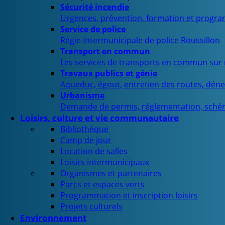
Sécurité incendie
Urgences, prévention, formation et progra
Service de police
Régie Intermunicipale de police Roussillon
Transport en commun
Les services de transports en commun sur n
Travaux publics et génie
Aqueduc, égout, entretien des routes, déne
Urbanisme
Demande de permis, réglementation, sché
Loisirs, culture et vie communautaire
Bibliothèque
Camp de jour
Location de salles
Loisirs intermunicipaux
Organismes et partenaires
Parcs et espaces verts
Programmation et inscription loisirs
Projets culturels
Environnement