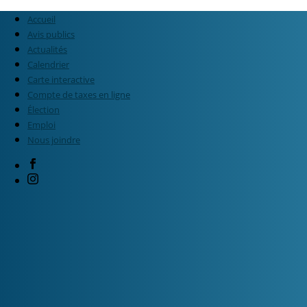
Accueil
Avis publics
Actualités
Calendrier
Carte interactive
Compte de taxes en ligne
Élection
Emploi
Nous joindre