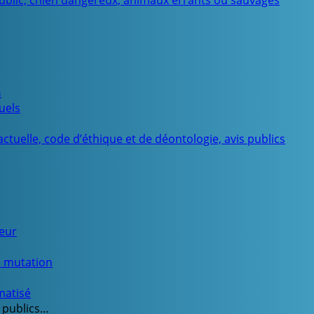
public, chien dangereux, animaux errants ou sauvages
n
uels
ctuelle, code d’éthique et de déontologie, avis publics
ueur
e mutation
matisé
 publics…