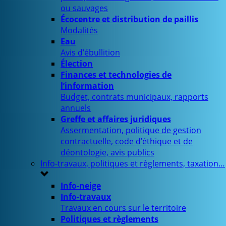
ou sauvages
Écocentre et distribution de paillis
Modalités
Eau
Avis d’ébullition
Élection
Finances et technologies de
l’information
Budget, contrats municipaux, rapports
annuels
Greffe et affaires juridiques
Assermentation, politique de gestion
contractuelle, code d’éthique et de
déontologie, avis publics
Info-travaux, politiques et règlements, taxation…
Info-neige
Info-travaux
Travaux en cours sur le territoire
Politiques et règlements