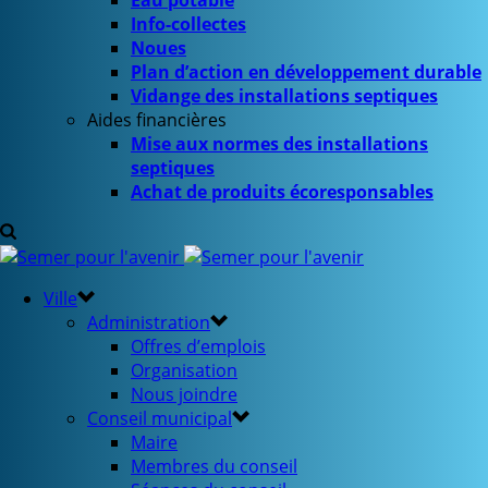
Eau potable
Info-collectes
Noues
Plan d’action en développement durable
Vidange des installations septiques
Aides financières
Mise aux normes des installations
septiques
Achat de produits écoresponsables
Ville
Administration
Offres d’emplois
Organisation
Nous joindre
Conseil municipal
Maire
Membres du conseil