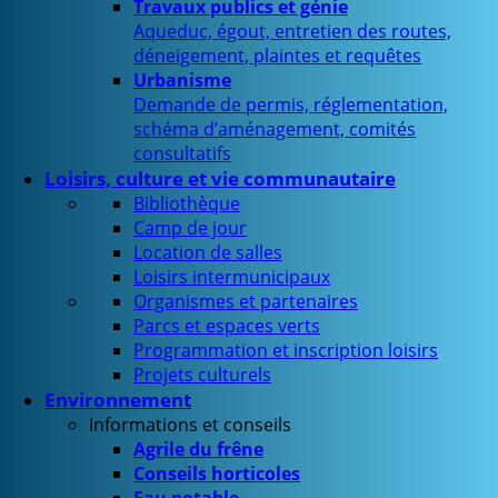
Travaux publics et génie
Aqueduc, égout, entretien des routes,
déneigement, plaintes et requêtes
Urbanisme
Demande de permis, réglementation,
schéma d’aménagement, comités
consultatifs
Loisirs, culture et vie communautaire
Bibliothèque
Camp de jour
Location de salles
Loisirs intermunicipaux
Organismes et partenaires
Parcs et espaces verts
Programmation et inscription loisirs
Projets culturels
Environnement
Informations et conseils
Agrile du frêne
Conseils horticoles