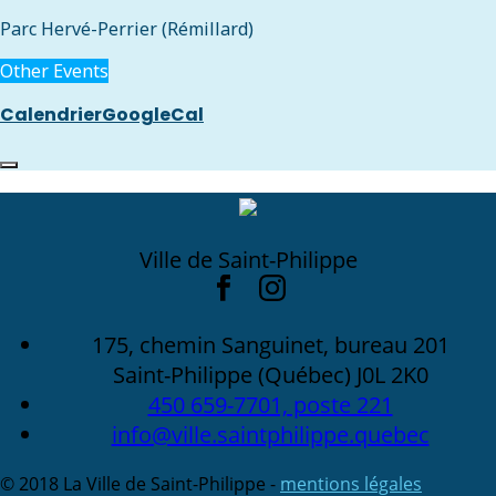
Parc Hervé-Perrier (Rémillard)
Other Events
Calendrier
GoogleCal
Ville de Saint-Philippe
175, chemin Sanguinet, bureau 201
Saint-Philippe (Québec) J0L 2K0
450 659-7701, poste 221
info@ville.saintphilippe.quebec
© 2018 La Ville de Saint-Philippe -
mentions légales