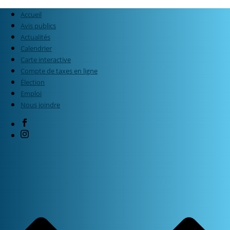
Accueil
Avis publics
Actualités
Calendrier
Carte interactive
Compte de taxes en ligne
Élection
Emploi
Nous joindre