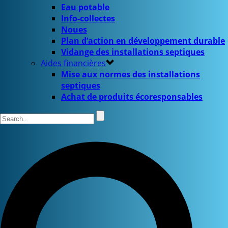
Eau potable
Info-collectes
Noues
Plan d’action en développement durable
Vidange des installations septiques
Aides financières
Mise aux normes des installations
septiques
Achat de produits écoresponsables