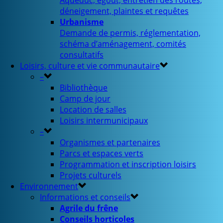
Aqueduc, égout, entretien des routes,
déneigement, plaintes et requêtes
Urbanisme
Demande de permis, réglementation,
schéma d’aménagement, comités
consultatifs
Loisirs, culture et vie communautaire
–
Bibliothèque
Camp de jour
Location de salles
Loisirs intermunicipaux
–
Organismes et partenaires
Parcs et espaces verts
Programmation et inscription loisirs
Projets culturels
Environnement
Informations et conseils
Agrile du frêne
Conseils horticoles