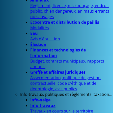
Animaux
Règlement, licence, micropuçage, endroit
public, chien dangereux, animaux errants
ou sauvages
Écocentre et distribution de paillis
Modalités
Eau
Avis d’ébullition
Élection
Finances et technologies de
l’information
Budget, contrats municipaux, rapports
annuels
Greffe et affaires juridiques
Assermentation, politique de gestion
contractuelle, code d’éthique et de
déontologie, avis publics
Info-travaux, politiques et règlements, taxation…
Info-neige
Info-travaux
Travaux en cours sur le territoire