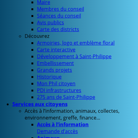
Maire
Membres du conseil
Séances du conseil
Avis publics
Carte des districts
Découvrez
Armoiries, logo et emblème floral
Carte interactive
Développement à Saint-Philippe
Embellissement
Grands projets
Historique
Mon Phil citoyen
PDI infrastructures
275 ans de Saint-Philippe
Services aux citoyens
Accès à l’information, animaux, collectes,
environnement, greffe, finance…
Accès à l’information
Demande d’accès