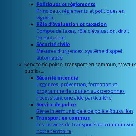
Politiques et règlements
Principaux règlements et politiques en
vigueur
Rôle d’évaluation et taxation
Compte de taxes, rôle d’évaluation, droit
de mutation
Sécurité civile
Mesures d’urgences, système d’appel
automatisé
Service de police, transport en commun, travaux
publics…
Sécurité incendie
Urgences, prévention, formation et
programme de soutien aux personnes
nécessitant une aide particulière
Service de police
Régie Intermunicipale de police Roussillon
Transport en commun
Les services de transports en commun sur
notre territoire