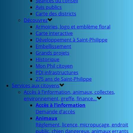
Séances du conseil
Avis publics
Carte des districts
Découvrez
Armoiries, logo et emblème floral
Carte interactive
Développement à Saint-Philippe
Embellissement
Grands projets
Historique
Mon Phil citoyen
PDI infrastructures
275 ans de Saint-Philippe
Services aux citoyens
Accès à l’information, animaux, collectes,
environnement, greffe, finance…
Accès à l’information
Demande d’accès
Animaux
Règlement, licence, micropuçage, endroit
public, chien dangereux, animaux errants