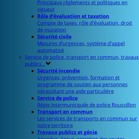
Principaux règlements et politiques en
vigueur
Rôle d’évaluation et taxation
Compte de taxes, rôle d’évaluation, droit
de mutation
Sécurité civile
Mesures d’urgences, système d’appel
automatisé
Service de police, transport en commun, travaux
publics…
Sécurité incendie
Urgences, prévention, formation et
programme de soutien aux personnes
nécessitant une aide particulière
Service de police
Régie Intermunicipale de police Roussillon
Transport en commun
Les services de transports en commun sur
notre territoire
Travaux publics et génie