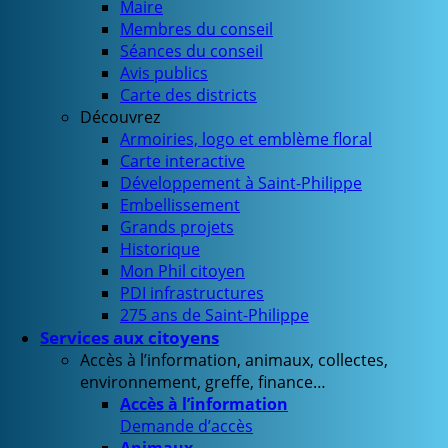
Maire
Membres du conseil
Séances du conseil
Avis publics
Carte des districts
Découvrez
Armoiries, logo et emblème floral
Carte interactive
Développement à Saint-Philippe
Embellissement
Grands projets
Historique
Mon Phil citoyen
PDI infrastructures
275 ans de Saint-Philippe
Services aux citoyens
Accès à l’information, animaux, collectes,
environnement, greffe, finance…
Accès à l’information
Demande d’accès