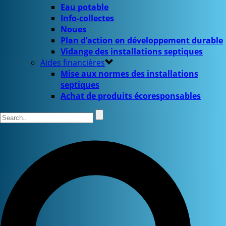
Eau potable
Info-collectes
Noues
Plan d’action en développement durable
Vidange des installations septiques
Aides financières
Mise aux normes des installations
septiques
Achat de produits écoresponsables