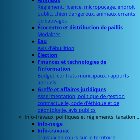
Animaux
Règlement, licence, micropuçage, endroit
public, chien dangereux, animaux errants
ou sauvages
Écocentre et distribution de paillis
Modalités
Eau
Avis d’ébullition
Élection
Finances et technologies de
l’information
Budget, contrats municipaux, rapports
annuels
Greffe et affaires juridiques
Assermentation, politique de gestion
contractuelle, code d’éthique et de
déontologie, avis publics
Info-travaux, politiques et règlements, taxation…
Info-neige
Info-travaux
Travaux en cours sur le territoire