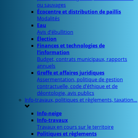
ou sauvages
Écocentre et distribution de paillis
Modalités
Eau
Avis d’ébullition
Élection
Finances et technologies de
l’information
Budget, contrats municipaux, rapports
annuels
Greffe et affaires juridiques
Assermentation, politique de gestion
contractuelle, code d’éthique et de
déontologie, avis publics
Info-travaux, politiques et règlements, taxation…
Info-neige
Info-travaux
Travaux en cours sur le territoire
Politiques et règlements