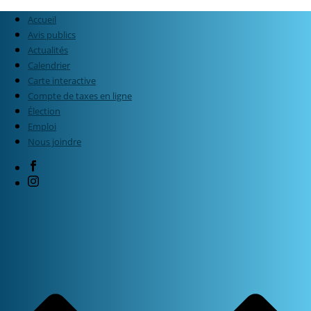
Accueil
Avis publics
Actualités
Calendrier
Carte interactive
Compte de taxes en ligne
Élection
Emploi
Nous joindre