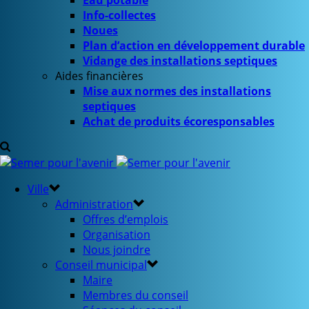
Eau potable
Info-collectes
Noues
Plan d’action en développement durable
Vidange des installations septiques
Aides financières
Mise aux normes des installations
septiques
Achat de produits écoresponsables
Ville
Administration
Offres d’emplois
Organisation
Nous joindre
Conseil municipal
Maire
Membres du conseil