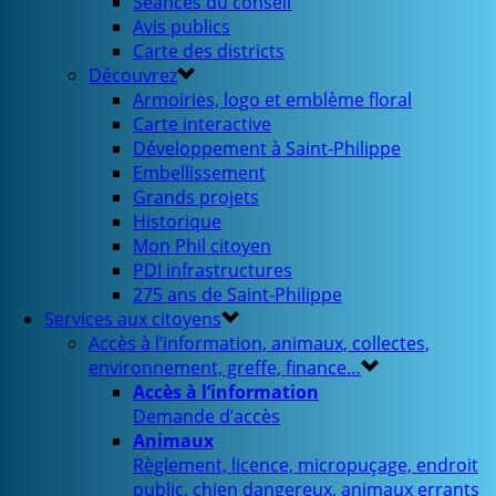
Séances du conseil
Avis publics
Carte des districts
Découvrez
Armoiries, logo et emblème floral
Carte interactive
Développement à Saint-Philippe
Embellissement
Grands projets
Historique
Mon Phil citoyen
PDI infrastructures
275 ans de Saint-Philippe
Services aux citoyens
Accès à l’information, animaux, collectes,
environnement, greffe, finance…
Accès à l’information
Demande d’accès
Animaux
Règlement, licence, micropuçage, endroit
public, chien dangereux, animaux errants