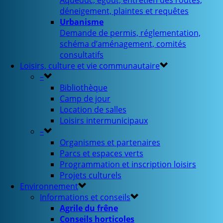
Aqueduc, égout, entretien des routes,
déneigement, plaintes et requêtes
Urbanisme
Demande de permis, réglementation,
schéma d’aménagement, comités
consultatifs
Loisirs, culture et vie communautaire
–
Bibliothèque
Camp de jour
Location de salles
Loisirs intermunicipaux
–
Organismes et partenaires
Parcs et espaces verts
Programmation et inscription loisirs
Projets culturels
Environnement
Informations et conseils
Agrile du frêne
Conseils horticoles