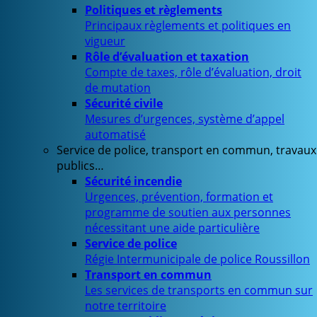
Politiques et règlements
Principaux règlements et politiques en
vigueur
Rôle d’évaluation et taxation
Compte de taxes, rôle d’évaluation, droit
de mutation
Sécurité civile
Mesures d’urgences, système d’appel
automatisé
Service de police, transport en commun, travaux
publics…
Sécurité incendie
Urgences, prévention, formation et
programme de soutien aux personnes
nécessitant une aide particulière
Service de police
Régie Intermunicipale de police Roussillon
Transport en commun
Les services de transports en commun sur
notre territoire