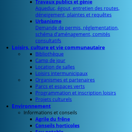
Travaux publics et génie
Aqueduc, égout, entretien des routes,
déneigement, plaintes et requêtes
Urbanisme
Demande de permis, réglementation,
schéma d’aménagement, comités
consultatifs
Loisirs, culture et vie communautaire
Bibliothèque
Camp de jour
Location de salles
Loisirs intermunicipaux
Organismes et partenaires
Parcs et espaces verts
Programmation et inscription loisirs
Projets culturels
Environnement
Informations et conseils
Agrile du frêne
Conseils horticoles