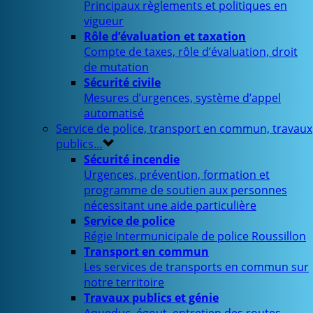
Principaux règlements et politiques en
vigueur
Rôle d’évaluation et taxation
Compte de taxes, rôle d’évaluation, droit
de mutation
Sécurité civile
Mesures d’urgences, système d’appel
automatisé
Service de police, transport en commun, travaux
publics…
Sécurité incendie
Urgences, prévention, formation et
programme de soutien aux personnes
nécessitant une aide particulière
Service de police
Régie Intermunicipale de police Roussillon
Transport en commun
Les services de transports en commun sur
notre territoire
Travaux publics et génie