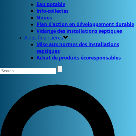
Eau potable
Info-collectes
Noues
Plan d’action en développement durable
Vidange des installations septiques
Aides financières
Mise aux normes des installations
septiques
Achat de produits écoresponsables