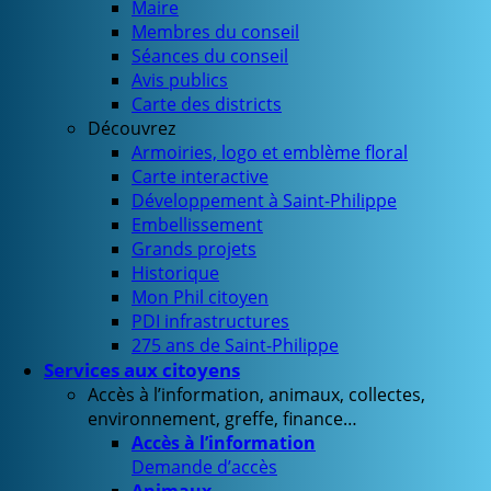
Maire
Membres du conseil
Séances du conseil
Avis publics
Carte des districts
Découvrez
Armoiries, logo et emblème floral
Carte interactive
Développement à Saint-Philippe
Embellissement
Grands projets
Historique
Mon Phil citoyen
PDI infrastructures
275 ans de Saint-Philippe
Services aux citoyens
Accès à l’information, animaux, collectes,
environnement, greffe, finance…
Accès à l’information
Demande d’accès