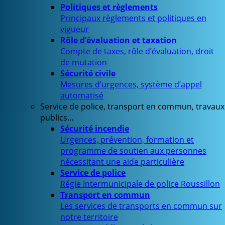
Politiques et règlements
Principaux règlements et politiques en
vigueur
Rôle d’évaluation et taxation
Compte de taxes, rôle d’évaluation, droit
de mutation
Sécurité civile
Mesures d’urgences, système d’appel
automatisé
Service de police, transport en commun, travaux
publics…
Sécurité incendie
Urgences, prévention, formation et
programme de soutien aux personnes
nécessitant une aide particulière
Service de police
Régie Intermunicipale de police Roussillon
Transport en commun
Les services de transports en commun sur
notre territoire