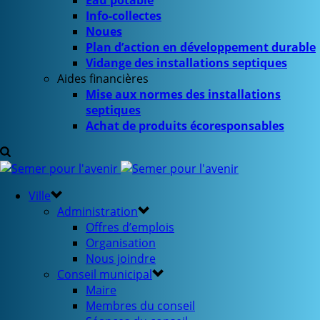
Eau potable
Info-collectes
Noues
Plan d’action en développement durable
Vidange des installations septiques
Aides financières
Mise aux normes des installations
septiques
Achat de produits écoresponsables
Ville
Administration
Offres d’emplois
Organisation
Nous joindre
Conseil municipal
Maire
Membres du conseil