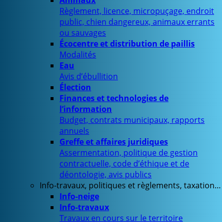
Animaux
Règlement, licence, micropuçage, endroit
public, chien dangereux, animaux errants
ou sauvages
Écocentre et distribution de paillis
Modalités
Eau
Avis d’ébullition
Élection
Finances et technologies de
l’information
Budget, contrats municipaux, rapports
annuels
Greffe et affaires juridiques
Assermentation, politique de gestion
contractuelle, code d’éthique et de
déontologie, avis publics
Info-travaux, politiques et règlements, taxation…
Info-neige
Info-travaux
Travaux en cours sur le territoire