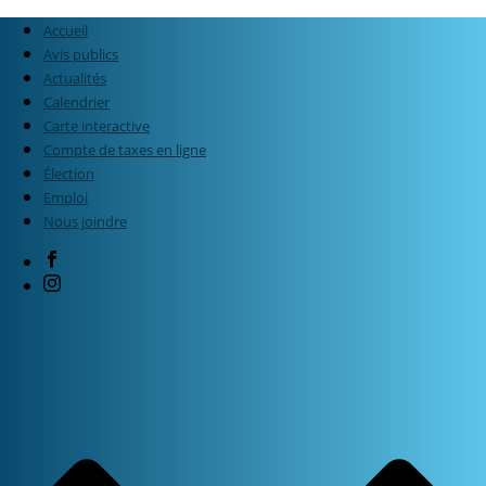
Accueil
Avis publics
Actualités
Calendrier
Carte interactive
Compte de taxes en ligne
Élection
Emploi
Nous joindre