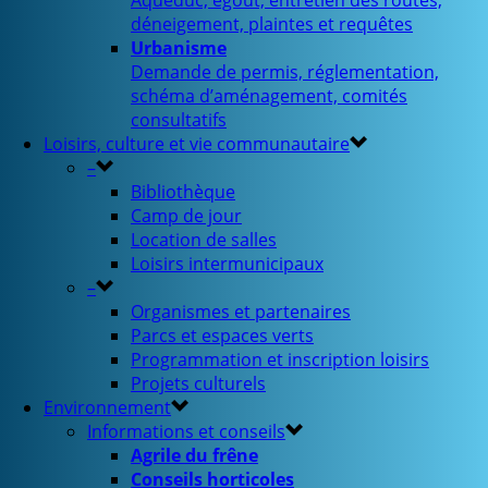
Aqueduc, égout, entretien des routes,
déneigement, plaintes et requêtes
Urbanisme
Demande de permis, réglementation,
schéma d’aménagement, comités
consultatifs
Loisirs, culture et vie communautaire
–
Bibliothèque
Camp de jour
Location de salles
Loisirs intermunicipaux
–
Organismes et partenaires
Parcs et espaces verts
Programmation et inscription loisirs
Projets culturels
Environnement
Informations et conseils
Agrile du frêne
Conseils horticoles