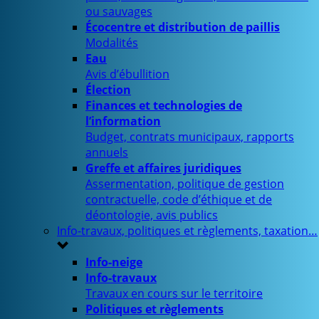
ou sauvages
Écocentre et distribution de paillis
Modalités
Eau
Avis d’ébullition
Élection
Finances et technologies de
l’information
Budget, contrats municipaux, rapports
annuels
Greffe et affaires juridiques
Assermentation, politique de gestion
contractuelle, code d’éthique et de
déontologie, avis publics
Info-travaux, politiques et règlements, taxation…
Info-neige
Info-travaux
Travaux en cours sur le territoire
Politiques et règlements