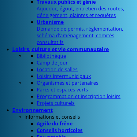
Travaux publics et génie
Aqueduc, égout, entretien des routes,
déneigement, plaintes et requêtes
Urbanisme
Demande de permis, réglementation,
schéma d’aménagement, comités
consultatifs
Loisirs, culture et vie communautaire
Bibliothèque
Camp de jour
Location de salles
Loisirs intermunicipaux
Organismes et partenaires
Parcs et espaces verts
Programmation et inscription loisirs
Projets culturels
Environnement
Informations et conseils
Agrile du frêne
Conseils horticoles