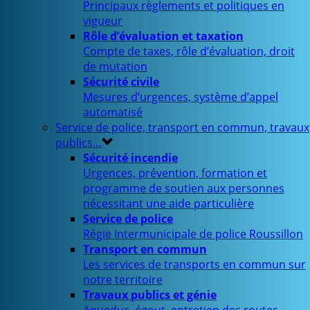
Principaux règlements et politiques en
vigueur
Rôle d’évaluation et taxation
Compte de taxes, rôle d’évaluation, droit
de mutation
Sécurité civile
Mesures d’urgences, système d’appel
automatisé
Service de police, transport en commun, travaux
publics…
Sécurité incendie
Urgences, prévention, formation et
programme de soutien aux personnes
nécessitant une aide particulière
Service de police
Régie Intermunicipale de police Roussillon
Transport en commun
Les services de transports en commun sur
notre territoire
Travaux publics et génie