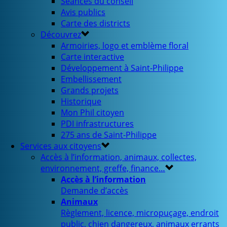
Séances du conseil
Avis publics
Carte des districts
Découvrez
Armoiries, logo et emblème floral
Carte interactive
Développement à Saint-Philippe
Embellissement
Grands projets
Historique
Mon Phil citoyen
PDI infrastructures
275 ans de Saint-Philippe
Services aux citoyens
Accès à l’information, animaux, collectes,
environnement, greffe, finance…
Accès à l’information
Demande d’accès
Animaux
Règlement, licence, micropuçage, endroit
public, chien dangereux, animaux errants