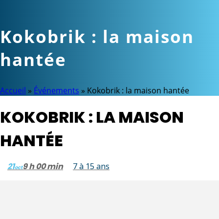
Kokobrik : la maison
hantée
Accueil
»
Événements
»
Kokobrik : la maison hantée
KOKOBRIK : LA MAISON
HANTÉE
21
9 h 00 min
7 à 15 ans
oct