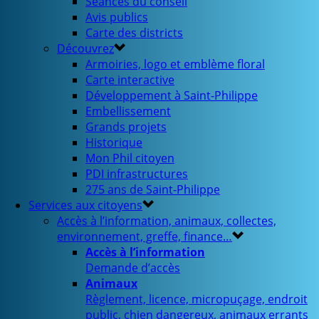
Séances du conseil
Avis publics
Carte des districts
Découvrez
Armoiries, logo et emblème floral
Carte interactive
Développement à Saint-Philippe
Embellissement
Grands projets
Historique
Mon Phil citoyen
PDI infrastructures
275 ans de Saint-Philippe
Services aux citoyens
Accès à l’information, animaux, collectes,
environnement, greffe, finance…
Accès à l’information
Demande d’accès
Animaux
Règlement, licence, micropuçage, endroit
public, chien dangereux, animaux errants