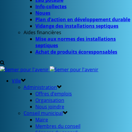
Eau potable
Info-collectes
Noues
Plan d’action en développement durable
Vidange des installations septiques
Aides financières
Mise aux normes des installations
septiques
Achat de produits écoresponsables
Ville
Administration
Offres d’emplois
Organisation
Nous joindre
Conseil municipal
Maire
Membres du conseil