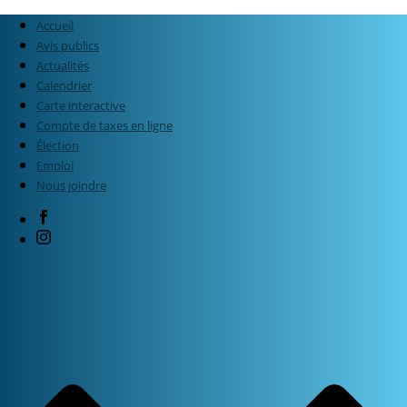
Accueil
Avis publics
Actualités
Calendrier
Carte interactive
Compte de taxes en ligne
Élection
Emploi
Nous joindre