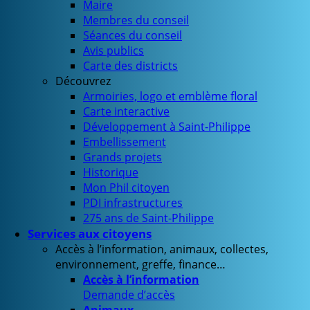
Maire
Membres du conseil
Séances du conseil
Avis publics
Carte des districts
Découvrez
Armoiries, logo et emblème floral
Carte interactive
Développement à Saint-Philippe
Embellissement
Grands projets
Historique
Mon Phil citoyen
PDI infrastructures
275 ans de Saint-Philippe
Services aux citoyens
Accès à l’information, animaux, collectes,
environnement, greffe, finance…
Accès à l’information
Demande d’accès