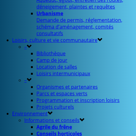
Aqueduc, égout, entretien des routes,
déneigement, plaintes et requêtes
Urbanisme
Demande de permis, réglementation,
schéma d’aménagement, comités
consultatifs
Loisirs, culture et vie communautaire
–
Bibliothèque
Camp de jour
Location de salles
Loisirs intermunicipaux
–
Organismes et partenaires
Parcs et espaces verts
Programmation et inscription loisirs
Projets culturels
Environnement
Informations et conseils
Agrile du frêne
Conseils horticoles