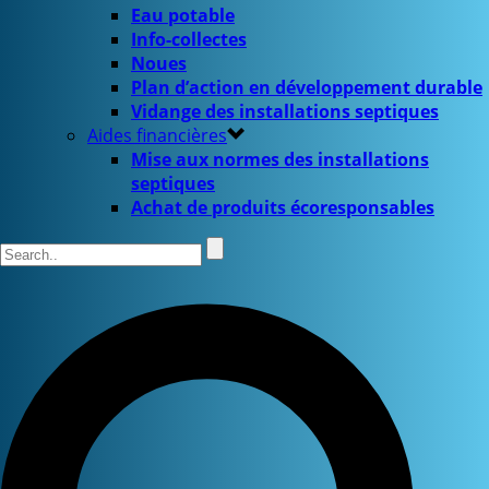
Eau potable
Info-collectes
Noues
Plan d’action en développement durable
Vidange des installations septiques
Aides financières
Mise aux normes des installations
septiques
Achat de produits écoresponsables