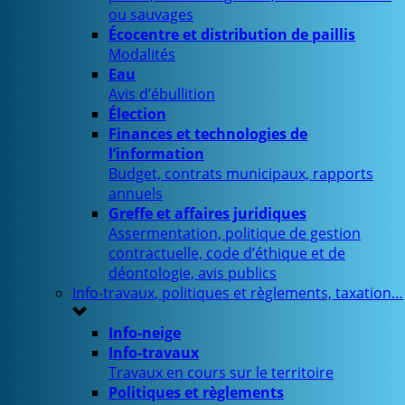
ou sauvages
Écocentre et distribution de paillis
Modalités
Eau
Avis d’ébullition
Élection
Finances et technologies de
l’information
Budget, contrats municipaux, rapports
annuels
Greffe et affaires juridiques
Assermentation, politique de gestion
contractuelle, code d’éthique et de
déontologie, avis publics
Info-travaux, politiques et règlements, taxation…
Info-neige
Info-travaux
Travaux en cours sur le territoire
Politiques et règlements