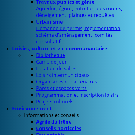
Travaux publics et génie
Aqueduc, égout, entretien des routes,
déneigement, plaintes et requêtes
Urbanisme
Demande de permis, réglementation,
schéma d’aménagement, comités
consultatifs
Loisirs, culture et vie communautaire
Bibliothèque
Camp de jour
Location de salles
Loisirs intermunicipaux
Organismes et partenaires
Parcs et espaces verts
Programmation et inscription loisirs
Projets culturels
Environnement
Informations et conseils
Agrile du frêne
Conseils horticoles