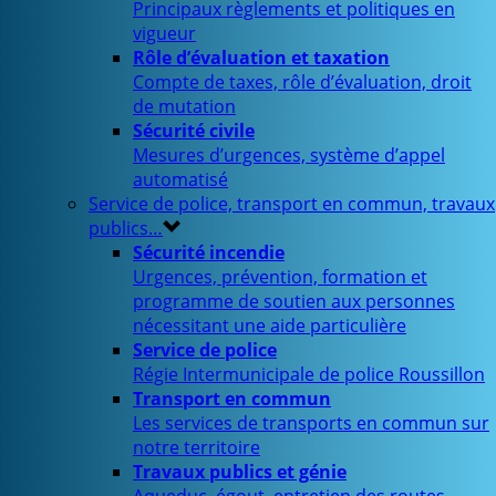
Principaux règlements et politiques en
vigueur
Rôle d’évaluation et taxation
Compte de taxes, rôle d’évaluation, droit
de mutation
Sécurité civile
Mesures d’urgences, système d’appel
automatisé
Service de police, transport en commun, travaux
publics…
Sécurité incendie
Urgences, prévention, formation et
programme de soutien aux personnes
nécessitant une aide particulière
Service de police
Régie Intermunicipale de police Roussillon
Transport en commun
Les services de transports en commun sur
notre territoire
Travaux publics et génie