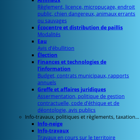
Animaux
Règlement, licence, micropuçage, endroit
public, chien dangereux, animaux errants
ou sauvages
Écocentre et distribution de paillis
Modalités
Eau
Avis d’ébullition
Élection
Finances et technologies de
l’information
Budget, contrats municipaux, rapports
annuels
Greffe et affaires juridiques
Assermentation, politique de gestion
contractuelle, code d’éthique et de
déontologie, avis publics
Info-travaux, politiques et règlements, taxation…
Info-neige
Info-travaux
Travaux en cours sur le territoire