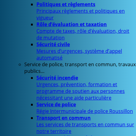
Politiques et règlements
Principaux règlements et politiques en
vigueur
Rôle d’évaluation et taxation
Compte de taxes, rôle d’évaluation, droit
de mutation
Sécurité civile
Mesures d’urgences, système d’appel
automatisé
Service de police, transport en commun, travaux
publics…
Sécurité incendie
Urgences, prévention, formation et
programme de soutien aux personnes
nécessitant une aide particulière
Service de police
Régie Intermunicipale de police Roussillon
Transport en commun
Les services de transports en commun sur
notre territoire