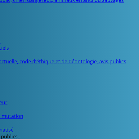
public, chien dangereux, animaux errants ou sauvages
n
uels
ctuelle, code d’éthique et de déontologie, avis publics
ueur
e mutation
matisé
 publics…