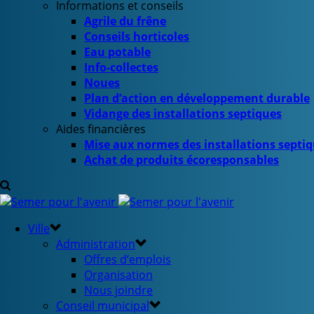
Informations et conseils
Agrile du frêne
Conseils horticoles
Eau potable
Info-collectes
Noues
Plan d’action en développement durable
Vidange des installations septiques
Aides financières
Mise aux normes des installations septi
Achat de produits écoresponsables
Ville
Administration
Offres d’emplois
Organisation
Nous joindre
Conseil municipal