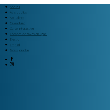
Accueil
Avis publics
Actualités
Calendrier
Carte interactive
Compte de taxes en ligne
Élection
Emploi
Nous joindre