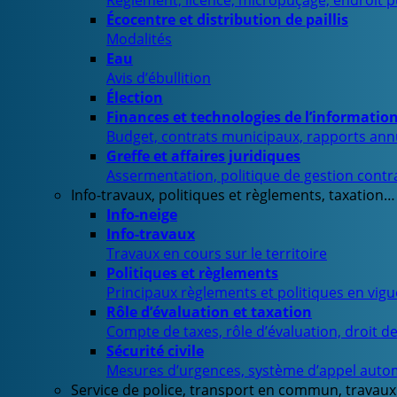
Règlement, licence, micropuçage, endroit 
Écocentre et distribution de paillis
Modalités
Eau
Avis d’ébullition
Élection
Finances et technologies de l’informatio
Budget, contrats municipaux, rapports ann
Greffe et affaires juridiques
Assermentation, politique de gestion contra
Info-travaux, politiques et règlements, taxation…
Info-neige
Info-travaux
Travaux en cours sur le territoire
Politiques et règlements
Principaux règlements et politiques en vig
Rôle d’évaluation et taxation
Compte de taxes, rôle d’évaluation, droit d
Sécurité civile
Mesures d’urgences, système d’appel auto
Service de police, transport en commun, travaux