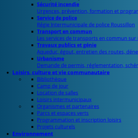
Sécurité incendie
Urgences, prévention, formation et progra
Service de police
Régie Intermunicipale de police Roussillon
Transport en commun
Les services de transports en commun sur n
Travaux publics et génie
Aqueduc, égout, entretien des routes, déne
Urbanisme
Demande de permis, réglementation, sché
Loisirs, culture et vie communautaire
Bibliothèque
Camp de jour
Location de salles
Loisirs intermunicipaux
Organismes et partenaires
Parcs et espaces verts
Programmation et inscription loisirs
Projets culturels
Environnement