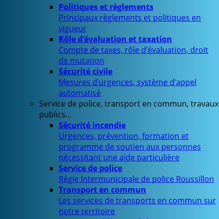
Politiques et règlements
Principaux règlements et politiques en
vigueur
Rôle d’évaluation et taxation
Compte de taxes, rôle d’évaluation, droit
de mutation
Sécurité civile
Mesures d’urgences, système d’appel
automatisé
Service de police, transport en commun, travaux
publics…
Sécurité incendie
Urgences, prévention, formation et
programme de soutien aux personnes
nécessitant une aide particulière
Service de police
Régie Intermunicipale de police Roussillon
Transport en commun
Les services de transports en commun sur
notre territoire