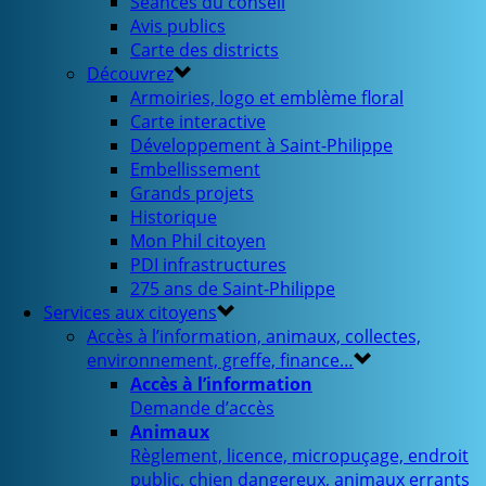
Séances du conseil
Avis publics
Carte des districts
Découvrez
Armoiries, logo et emblème floral
Carte interactive
Développement à Saint-Philippe
Embellissement
Grands projets
Historique
Mon Phil citoyen
PDI infrastructures
275 ans de Saint-Philippe
Services aux citoyens
Accès à l’information, animaux, collectes,
environnement, greffe, finance…
Accès à l’information
Demande d’accès
Animaux
Règlement, licence, micropuçage, endroit
public, chien dangereux, animaux errants