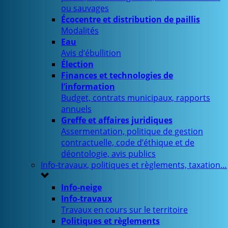
ou sauvages
Écocentre et distribution de paillis
Modalités
Eau
Avis d’ébullition
Élection
Finances et technologies de
l’information
Budget, contrats municipaux, rapports
annuels
Greffe et affaires juridiques
Assermentation, politique de gestion
contractuelle, code d’éthique et de
déontologie, avis publics
Info-travaux, politiques et règlements, taxation…
Info-neige
Info-travaux
Travaux en cours sur le territoire
Politiques et règlements