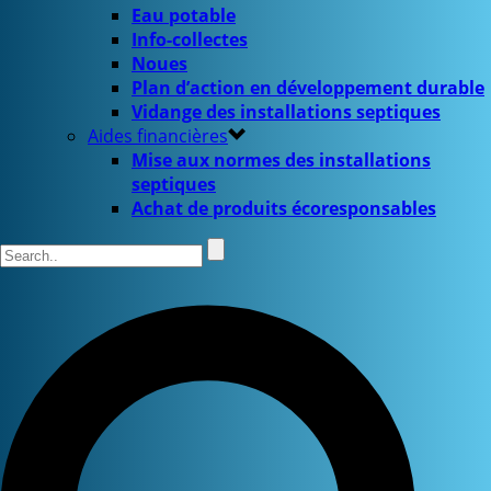
Eau potable
Info-collectes
Noues
Plan d’action en développement durable
Vidange des installations septiques
Aides financières
Mise aux normes des installations
septiques
Achat de produits écoresponsables