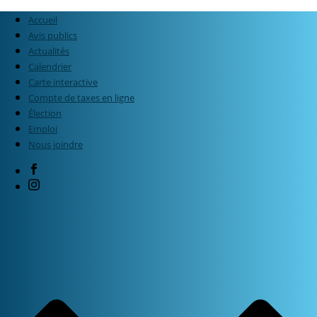
Accueil
Avis publics
Actualités
Calendrier
Carte interactive
Compte de taxes en ligne
Élection
Emploi
Nous joindre