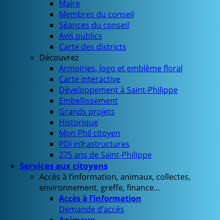
Maire
Membres du conseil
Séances du conseil
Avis publics
Carte des districts
Découvrez
Armoiries, logo et emblème floral
Carte interactive
Développement à Saint-Philippe
Embellissement
Grands projets
Historique
Mon Phil citoyen
PDI infrastructures
275 ans de Saint-Philippe
Services aux citoyens
Accès à l’information, animaux, collectes,
environnement, greffe, finance…
Accès à l’information
Demande d’accès