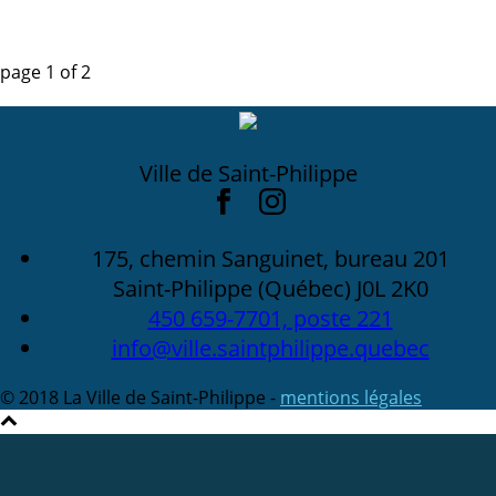
page
1
of
2
Ville de Saint-Philippe
175, chemin Sanguinet, bureau 201
Saint-Philippe (Québec) J0L 2K0
450 659-7701, poste 221
info@ville.saintphilippe.quebec
© 2018 La Ville de Saint-Philippe -
mentions légales