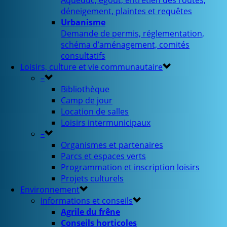
Aqueduc, égout, entretien des routes,
déneigement, plaintes et requêtes
Urbanisme
Demande de permis, réglementation,
schéma d’aménagement, comités
consultatifs
Loisirs, culture et vie communautaire
–
Bibliothèque
Camp de jour
Location de salles
Loisirs intermunicipaux
–
Organismes et partenaires
Parcs et espaces verts
Programmation et inscription loisirs
Projets culturels
Environnement
Informations et conseils
Agrile du frêne
Conseils horticoles