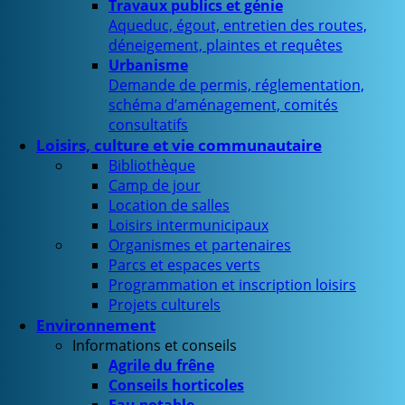
Travaux publics et génie
Aqueduc, égout, entretien des routes,
déneigement, plaintes et requêtes
Urbanisme
Demande de permis, réglementation,
schéma d’aménagement, comités
consultatifs
Loisirs, culture et vie communautaire
Bibliothèque
Camp de jour
Location de salles
Loisirs intermunicipaux
Organismes et partenaires
Parcs et espaces verts
Programmation et inscription loisirs
Projets culturels
Environnement
Informations et conseils
Agrile du frêne
Conseils horticoles