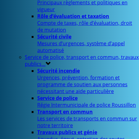
Principaux règlements et politiques en
vigueur
Rôle d’évaluation et taxation
Compte de taxes, rôle d’évaluation, droit
de mutation
Sécurité civile
Mesures d’urgences, système d’appel
automatisé
Service de police, transport en commun, travaux
publics…
Sécurité incendie
Urgences, prévention, formation et
programme de soutien aux personnes
nécessitant une aide particulière
Service de police
Régie Intermunicipale de police Roussillon
Transport en commun
Les services de transports en commun sur
notre territoire
Travaux publics et génie