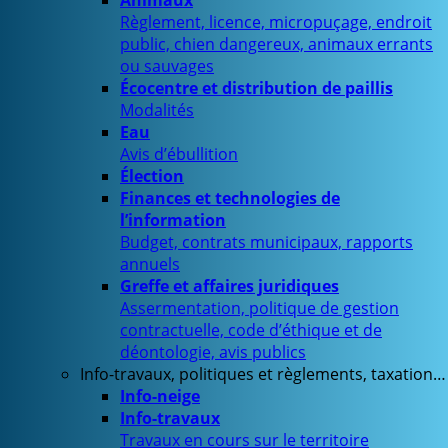
Animaux
Règlement, licence, micropuçage, endroit
public, chien dangereux, animaux errants
ou sauvages
Écocentre et distribution de paillis
Modalités
Eau
Avis d’ébullition
Élection
Finances et technologies de
l’information
Budget, contrats municipaux, rapports
annuels
Greffe et affaires juridiques
Assermentation, politique de gestion
contractuelle, code d’éthique et de
déontologie, avis publics
Info-travaux, politiques et règlements, taxation…
Info-neige
Info-travaux
Travaux en cours sur le territoire