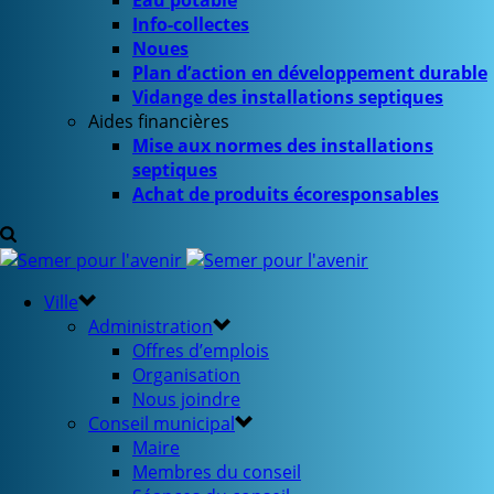
Eau potable
Info-collectes
Noues
Plan d’action en développement durable
Vidange des installations septiques
Aides financières
Mise aux normes des installations
septiques
Achat de produits écoresponsables
Ville
Administration
Offres d’emplois
Organisation
Nous joindre
Conseil municipal
Maire
Membres du conseil