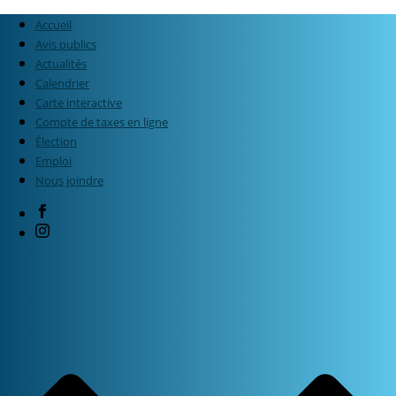
Accueil
Avis publics
Actualités
Calendrier
Carte interactive
Compte de taxes en ligne
Élection
Emploi
Nous joindre