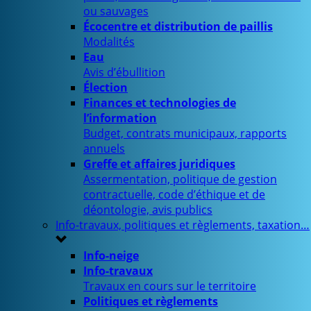
ou sauvages
Écocentre et distribution de paillis
Modalités
Eau
Avis d’ébullition
Élection
Finances et technologies de
l’information
Budget, contrats municipaux, rapports
annuels
Greffe et affaires juridiques
Assermentation, politique de gestion
contractuelle, code d’éthique et de
déontologie, avis publics
Info-travaux, politiques et règlements, taxation…
Info-neige
Info-travaux
Travaux en cours sur le territoire
Politiques et règlements