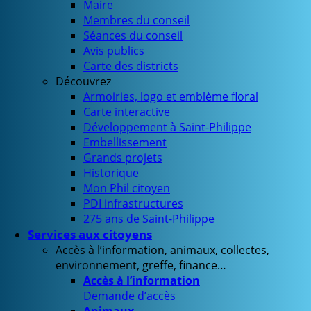
Maire
Membres du conseil
Séances du conseil
Avis publics
Carte des districts
Découvrez
Armoiries, logo et emblème floral
Carte interactive
Développement à Saint-Philippe
Embellissement
Grands projets
Historique
Mon Phil citoyen
PDI infrastructures
275 ans de Saint-Philippe
Services aux citoyens
Accès à l’information, animaux, collectes,
environnement, greffe, finance…
Accès à l’information
Demande d’accès