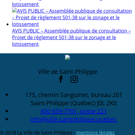
lotissement
AVIS PUBLIC – Assemblée publique de consultation –
Projet de règlement 501-38 sur le zonage et le
lotissement
Ville de Saint-Philippe
175, chemin Sanguinet, bureau 201
Saint-Philippe (Québec) J0L 2K0
450 659-7701, poste 221
info@ville.saintphilippe.quebec
© 2018 La Ville de Saint-Philippe -
mentions légales