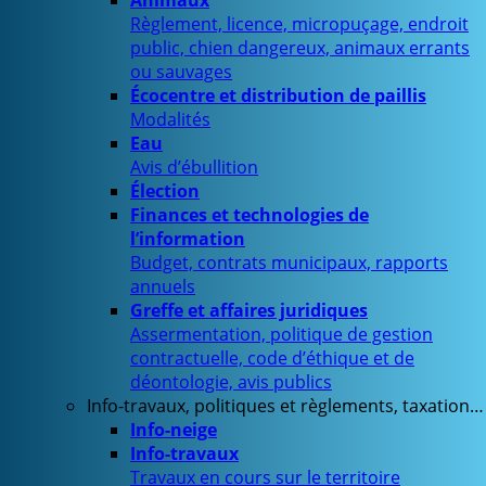
Animaux
Règlement, licence, micropuçage, endroit
public, chien dangereux, animaux errants
ou sauvages
Écocentre et distribution de paillis
Modalités
Eau
Avis d’ébullition
Élection
Finances et technologies de
l’information
Budget, contrats municipaux, rapports
annuels
Greffe et affaires juridiques
Assermentation, politique de gestion
contractuelle, code d’éthique et de
déontologie, avis publics
Info-travaux, politiques et règlements, taxation…
Info-neige
Info-travaux
Travaux en cours sur le territoire