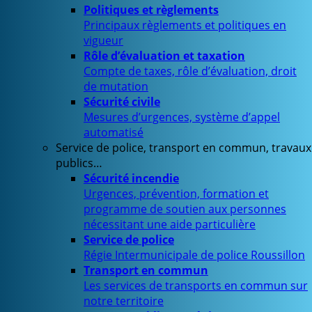
Politiques et règlements
Principaux règlements et politiques en
vigueur
Rôle d’évaluation et taxation
Compte de taxes, rôle d’évaluation, droit
de mutation
Sécurité civile
Mesures d’urgences, système d’appel
automatisé
Service de police, transport en commun, travaux
publics…
Sécurité incendie
Urgences, prévention, formation et
programme de soutien aux personnes
nécessitant une aide particulière
Service de police
Régie Intermunicipale de police Roussillon
Transport en commun
Les services de transports en commun sur
notre territoire