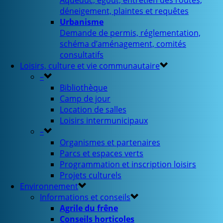
Aqueduc, égout, entretien des routes,
déneigement, plaintes et requêtes
Urbanisme
Demande de permis, réglementation,
schéma d’aménagement, comités
consultatifs
Loisirs, culture et vie communautaire
–
Bibliothèque
Camp de jour
Location de salles
Loisirs intermunicipaux
–
Organismes et partenaires
Parcs et espaces verts
Programmation et inscription loisirs
Projets culturels
Environnement
Informations et conseils
Agrile du frêne
Conseils horticoles