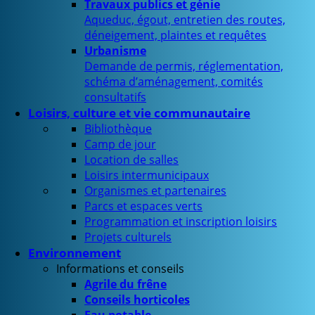
Travaux publics et génie
Aqueduc, égout, entretien des routes,
déneigement, plaintes et requêtes
Urbanisme
Demande de permis, réglementation,
schéma d’aménagement, comités
consultatifs
Loisirs, culture et vie communautaire
Bibliothèque
Camp de jour
Location de salles
Loisirs intermunicipaux
Organismes et partenaires
Parcs et espaces verts
Programmation et inscription loisirs
Projets culturels
Environnement
Informations et conseils
Agrile du frêne
Conseils horticoles