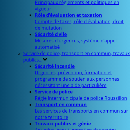
Principaux règlements et politiques en
vigueur
Rôle d’évaluation et taxation
Compte de taxes, rôle d’évaluation, droit
de mutation
Sécurité civile
Mesures d’urgences, système d’appel
automatisé
Service de police, transport en commun, travaux
publics…
Sécurité incendie
Urgences, prévention, formation et
programme de soutien aux personnes
nécessitant une aide particulière
Service de police
Régie Intermunicipale de police Roussillon
Transport en commun
Les services de transports en commun sur
notre territoire
Travaux publics et génie