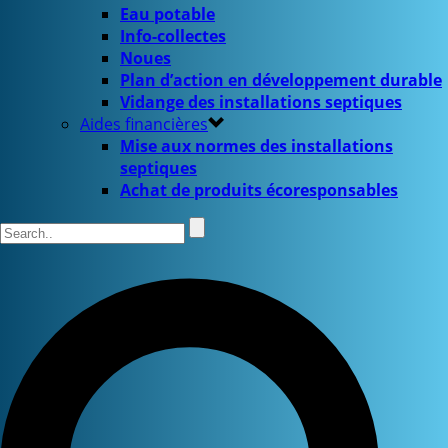
Eau potable
Info-collectes
Noues
Plan d’action en développement durable
Vidange des installations septiques
Aides financières
Mise aux normes des installations
septiques
Achat de produits écoresponsables