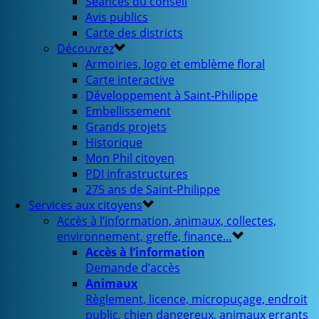
Séances du conseil
Avis publics
Carte des districts
Découvrez
Armoiries, logo et emblème floral
Carte interactive
Développement à Saint-Philippe
Embellissement
Grands projets
Historique
Mon Phil citoyen
PDI infrastructures
275 ans de Saint-Philippe
Services aux citoyens
Accès à l’information, animaux, collectes,
environnement, greffe, finance…
Accès à l’information
Demande d’accès
Animaux
Règlement, licence, micropuçage, endroit
public, chien dangereux, animaux errants