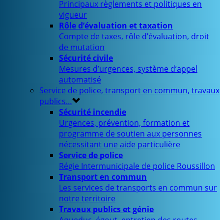
Principaux règlements et politiques en
vigueur
Rôle d’évaluation et taxation
Compte de taxes, rôle d’évaluation, droit
de mutation
Sécurité civile
Mesures d’urgences, système d’appel
automatisé
Service de police, transport en commun, travaux
publics…
Sécurité incendie
Urgences, prévention, formation et
programme de soutien aux personnes
nécessitant une aide particulière
Service de police
Régie Intermunicipale de police Roussillon
Transport en commun
Les services de transports en commun sur
notre territoire
Travaux publics et génie