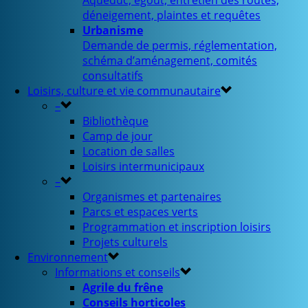
Aqueduc, égout, entretien des routes,
déneigement, plaintes et requêtes
Urbanisme
Demande de permis, réglementation,
schéma d’aménagement, comités
consultatifs
Loisirs, culture et vie communautaire
–
Bibliothèque
Camp de jour
Location de salles
Loisirs intermunicipaux
–
Organismes et partenaires
Parcs et espaces verts
Programmation et inscription loisirs
Projets culturels
Environnement
Informations et conseils
Agrile du frêne
Conseils horticoles