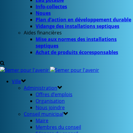
Eau potable
Info-collectes
Noues
Plan d’action en développement durable
Vidange des installations septiques
Aides financières
Mise aux normes des installations
septiques
Achat de produits écoresponsables
Ville
Administration
Offres d’emplois
Organisation
Nous joindre
Conseil municipal
Maire
Membres du conseil