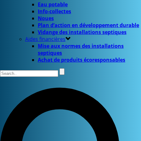
Eau potable
Info-collectes
Noues
Plan d’action en développement durable
Vidange des installations septiques
Aides financières
Mise aux normes des installations
septiques
Achat de produits écoresponsables