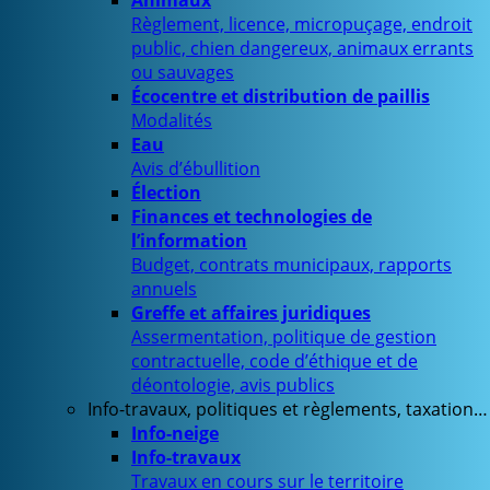
Animaux
Règlement, licence, micropuçage, endroit
public, chien dangereux, animaux errants
ou sauvages
Écocentre et distribution de paillis
Modalités
Eau
Avis d’ébullition
Élection
Finances et technologies de
l’information
Budget, contrats municipaux, rapports
annuels
Greffe et affaires juridiques
Assermentation, politique de gestion
contractuelle, code d’éthique et de
déontologie, avis publics
Info-travaux, politiques et règlements, taxation…
Info-neige
Info-travaux
Travaux en cours sur le territoire