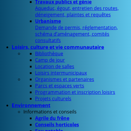
Travaux publics et génie
Aqueduc, égout, entretien des routes,
déneigement, plaintes et requêtes
Urbanisme
Demande de permis, réglementation,
schéma d’aménagement, comités
consultatifs
Loisirs, culture et vie communautaire
Bibliothèque
Camp de jour
Location de salles
Loisirs intermunicipaux
Organismes et partenaires
Parcs et espaces verts
Programmation et inscription loisirs
Projets culturels
Environnement
Informations et conseils
Agrile du frêne
Conseils horticoles