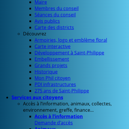
Maire
Membres du conseil
Séances du conseil
Avis publics
Carte des districts
Découvrez
Armoiries, logo et emblème floral
Carte interactive
Développement à Saint-Philippe
Embellissement
Grands projets
Historique
Mon Phil citoyen
PDI infrastructures
275 ans de Saint-Philippe
Services aux citoyens
Accès à l’information, animaux, collectes,
environnement, greffe, finance…
Accès à l’information
Demande d’accès