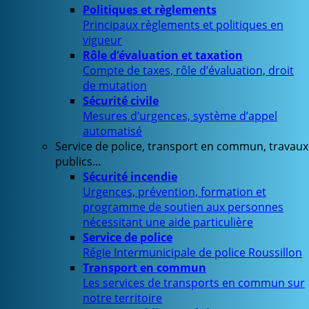
Politiques et règlements
Principaux règlements et politiques en
vigueur
Rôle d’évaluation et taxation
Compte de taxes, rôle d’évaluation, droit
de mutation
Sécurité civile
Mesures d’urgences, système d’appel
automatisé
Service de police, transport en commun, travaux
publics…
Sécurité incendie
Urgences, prévention, formation et
programme de soutien aux personnes
nécessitant une aide particulière
Service de police
Régie Intermunicipale de police Roussillon
Transport en commun
Les services de transports en commun sur
notre territoire