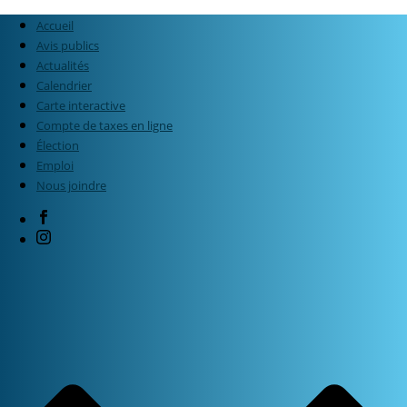
Accueil
Avis publics
Actualités
Calendrier
Carte interactive
Compte de taxes en ligne
Élection
Emploi
Nous joindre