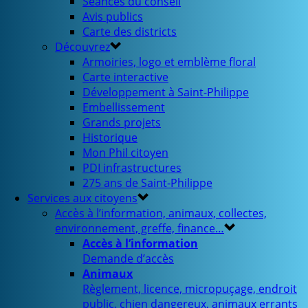
Séances du conseil
Avis publics
Carte des districts
Découvrez
Armoiries, logo et emblème floral
Carte interactive
Développement à Saint-Philippe
Embellissement
Grands projets
Historique
Mon Phil citoyen
PDI infrastructures
275 ans de Saint-Philippe
Services aux citoyens
Accès à l’information, animaux, collectes,
environnement, greffe, finance…
Accès à l’information
Demande d’accès
Animaux
Règlement, licence, micropuçage, endroit
public, chien dangereux, animaux errants