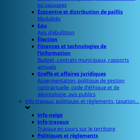
ou sauvages
Écocentre et distribution de paillis
Modalités
Eau
Avis d’ébullition
Élection
Finances et technologies de
l’information
Budget, contrats municipaux, rapports
annuels
Greffe et affaires juridiques
Assermentation, politique de gestion
contractuelle, code d’éthique et de
déontologie, avis publics
Info-travaux, politiques et règlements, taxation…
Info-neige
Info-travaux
Travaux en cours sur le territoire
Politiques et règlements