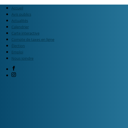
Accueil
Avis publics
Actualités
Calendrier
Carte interactive
Compte de taxes en ligne
Élection
Emploi
Nous joindre