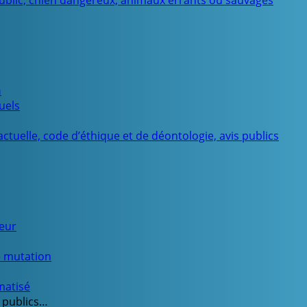
public, chien dangereux, animaux errants ou sauvages
n
uels
ctuelle, code d’éthique et de déontologie, avis publics
ueur
e mutation
matisé
 publics…