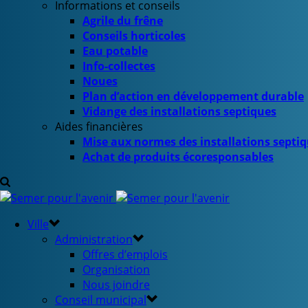
Informations et conseils
Agrile du frêne
Conseils horticoles
Eau potable
Info-collectes
Noues
Plan d’action en développement durable
Vidange des installations septiques
Aides financières
Mise aux normes des installations septi
Achat de produits écoresponsables
Ville
Administration
Offres d’emplois
Organisation
Nous joindre
Conseil municipal