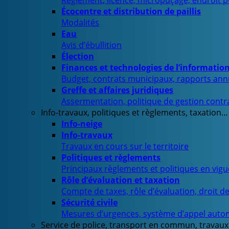
Règlement, licence, micropuçage, endroit 
Écocentre et distribution de paillis
Modalités
Eau
Avis d’ébullition
Élection
Finances et technologies de l’informatio
Budget, contrats municipaux, rapports ann
Greffe et affaires juridiques
Assermentation, politique de gestion contra
Info-travaux, politiques et règlements, taxation…
Info-neige
Info-travaux
Travaux en cours sur le territoire
Politiques et règlements
Principaux règlements et politiques en vig
Rôle d’évaluation et taxation
Compte de taxes, rôle d’évaluation, droit d
Sécurité civile
Mesures d’urgences, système d’appel auto
Service de police, transport en commun, travaux