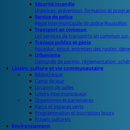
Sécurité incendie
Urgences, prévention, formation et progra
Service de police
Régie Intermunicipale de police Roussillon
Transport en commun
Les services de transports en commun sur n
Travaux publics et génie
Aqueduc, égout, entretien des routes, déne
Urbanisme
Demande de permis, réglementation, sché
Loisirs, culture et vie communautaire
Bibliothèque
Camp de jour
Location de salles
Loisirs intermunicipaux
Organismes et partenaires
Parcs et espaces verts
Programmation et inscription loisirs
Projets culturels
Environnement