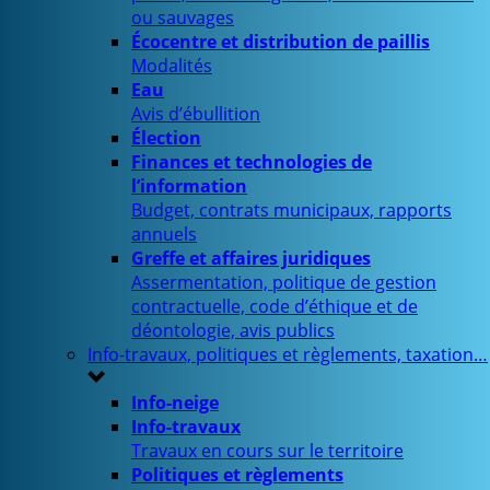
ou sauvages
Écocentre et distribution de paillis
Modalités
Eau
Avis d’ébullition
Élection
Finances et technologies de
l’information
Budget, contrats municipaux, rapports
annuels
Greffe et affaires juridiques
Assermentation, politique de gestion
contractuelle, code d’éthique et de
déontologie, avis publics
Info-travaux, politiques et règlements, taxation…
Info-neige
Info-travaux
Travaux en cours sur le territoire
Politiques et règlements