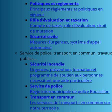
Politiques et règlements
Principaux règlements et politiques en
vigueur
Rôle d’évaluation et taxation
Compte de taxes, rôle d’évaluation, droit
de mutation
Sécurité civile
Mesures d’urgences, système d’appel
automatisé
Service de police, transport en commun, travaux
publics…
Sécurité incendie
Urgences, prévention, formation et
programme de soutien aux personnes
nécessitant une aide particulière
Service de police
Régie Intermunicipale de police Roussillon
Transport en commun
Les services de transports en commun sur
notre territoire