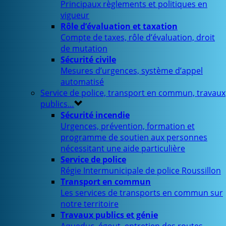
Principaux règlements et politiques en
vigueur
Rôle d’évaluation et taxation
Compte de taxes, rôle d’évaluation, droit
de mutation
Sécurité civile
Mesures d’urgences, système d’appel
automatisé
Service de police, transport en commun, travaux
publics…
Sécurité incendie
Urgences, prévention, formation et
programme de soutien aux personnes
nécessitant une aide particulière
Service de police
Régie Intermunicipale de police Roussillon
Transport en commun
Les services de transports en commun sur
notre territoire
Travaux publics et génie