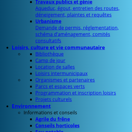
Travaux publics et génie
Aqueduc, égout, entretien des routes,
déneigement, plaintes et requêtes
Urbanisme
Demande de permis, réglementation,
schéma d’aménagement, comités
consultatifs
Loisirs, culture et vie communautaire
Bibliothèque
Camp de jour
Location de salles
Loisirs intermunicipaux
Organismes et partenaires
Parcs et espaces verts
Programmation et inscription loisirs
Projets culturels
Environnement
Informations et conseils
Agrile du frêne
Conseils horticoles