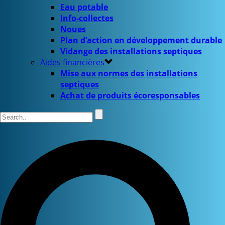
Eau potable
Info-collectes
Noues
Plan d’action en développement durable
Vidange des installations septiques
Aides financières
Mise aux normes des installations
septiques
Achat de produits écoresponsables