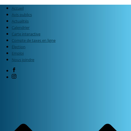
Accueil
Avis publics
Actualités
Calendrier
Carte interactive
Compte de taxes en ligne
Élection
Emploi
Nous joindre