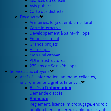
Séances du conseil
Avis publics
Carte des districts
Découvrez
Armoiries, logo et emblème floral
Carte interactive
Développement à Saint-Philippe
Embellissement
Grands projets
Historique
Mon Phil citoyen
PDI infrastructures
275 ans de Saint-Philippe
Services aux citoyens
Accès à l’information, animaux, collectes,
environnement, greffe, finance…
Accès à l’information
Demande d’accès
Animaux
Règlement, licence, micropuçage, endroit
public, chien dangereux, animaux errants