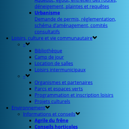
Aqueduc, égout, entretien des routes,
déneigement, plaintes et requêtes
Urbanisme
Demande de permis, réglementation,
schéma d’aménagement, comités
consultatifs
Loisirs, culture et vie communautaire
–
Bibliothèque
Camp de jour
Location de salles
Loisirs intermunicipaux
–
Organismes et partenaires
Parcs et espaces verts
Programmation et inscription loisirs
Projets culturels
Environnement
Informations et conseils
Agrile du frêne
Conseils horticoles