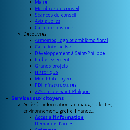
Maire
Membres du conseil
Séances du conseil
Avis publics
Carte des districts
Découvrez
Armoiries, logo et emblème floral
Carte interactive
Développement à Saint-Philippe
Embellissement
Grands projets
Historique
Mon Phil citoyen
PDI infrastructures
275 ans de Saint-Philippe
Services aux citoyens
Accès à l’information, animaux, collectes,
environnement, greffe, finance…
Accès à l’information
Demande d’accès