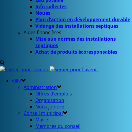
Eau potable
Info-collectes
Noues
Plan d’action en développement durable
Vidange des installations septiques
Aides financières
Mise aux normes des installations
septiques
Achat de produits écoresponsables
Ville
Administration
Offres d’emplois
Organisation
Nous joindre
Conseil municipal
Maire
Membres du conseil