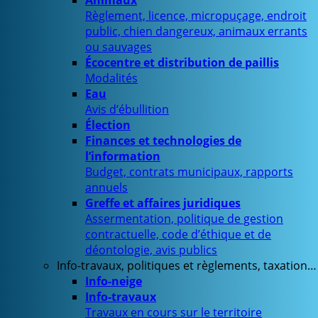
Animaux
Règlement, licence, micropuçage, endroit
public, chien dangereux, animaux errants
ou sauvages
Écocentre et distribution de paillis
Modalités
Eau
Avis d’ébullition
Élection
Finances et technologies de
l’information
Budget, contrats municipaux, rapports
annuels
Greffe et affaires juridiques
Assermentation, politique de gestion
contractuelle, code d’éthique et de
déontologie, avis publics
Info-travaux, politiques et règlements, taxation…
Info-neige
Info-travaux
Travaux en cours sur le territoire