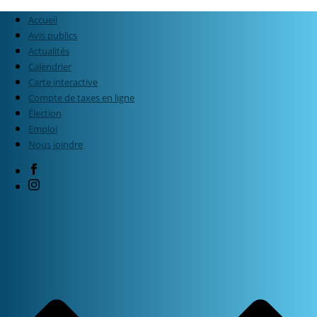
Accueil
Avis publics
Actualités
Calendrier
Carte interactive
Compte de taxes en ligne
Élection
Emploi
Nous joindre