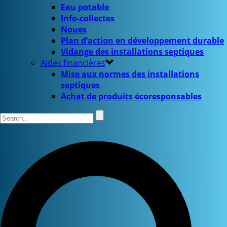
Eau potable
Info-collectes
Noues
Plan d’action en développement durable
Vidange des installations septiques
Aides financières
Mise aux normes des installations
septiques
Achat de produits écoresponsables