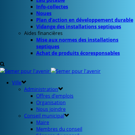
Eau potable
Info-collectes
Noues
Plan d’action en développement durable
Vidange des installations septiques
Aides financières
Mise aux normes des installations
septiques
Achat de produits écoresponsables
Ville
Administration
Offres d’emplois
Organisation
Nous joindre
Conseil municipal
Maire
Membres du conseil