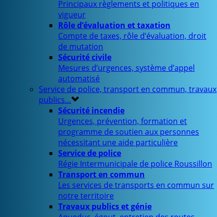
Principaux règlements et politiques en
vigueur
Rôle d’évaluation et taxation
Compte de taxes, rôle d’évaluation, droit
de mutation
Sécurité civile
Mesures d’urgences, système d’appel
automatisé
Service de police, transport en commun, travaux
publics…
Sécurité incendie
Urgences, prévention, formation et
programme de soutien aux personnes
nécessitant une aide particulière
Service de police
Régie Intermunicipale de police Roussillon
Transport en commun
Les services de transports en commun sur
notre territoire
Travaux publics et génie