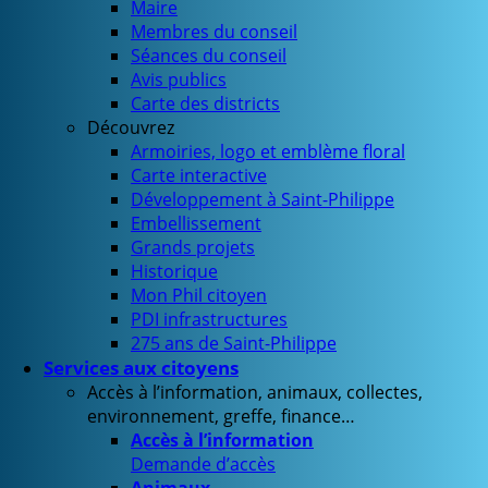
Maire
Membres du conseil
Séances du conseil
Avis publics
Carte des districts
Découvrez
Armoiries, logo et emblème floral
Carte interactive
Développement à Saint-Philippe
Embellissement
Grands projets
Historique
Mon Phil citoyen
PDI infrastructures
275 ans de Saint-Philippe
Services aux citoyens
Accès à l’information, animaux, collectes,
environnement, greffe, finance…
Accès à l’information
Demande d’accès