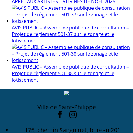
APPEL AUX ARTISTES – VITRINES DE NOËL 2026
AVIS PUBLIC – Assemblée publique de consultation –
Projet de règlement 501-37 sur le zonage et le
lotissement
AVIS PUBLIC – Assemblée publique de consultation –
Projet de règlement 501-38 sur le zonage et le
lotissement
Ville de Saint-Philippe
175, chemin Sanguinet, bureau 201