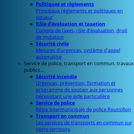
Politiques et règlements
Principaux règlements et politiques en
vigueur
Rôle d’évaluation et taxation
Compte de taxes, rôle d’évaluation, droit
de mutation
Sécurité civile
Mesures d’urgences, système d’appel
automatisé
Service de police, transport en commun, travaux
publics…
Sécurité incendie
Urgences, prévention, formation et
programme de soutien aux personnes
nécessitant une aide particulière
Service de police
Régie Intermunicipale de police Roussillon
Transport en commun
Les services de transports en commun sur
notre territoire