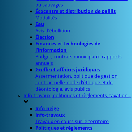
ou sauvages
Écocentre et distribution de paillis
Modalités
Eau
Avis d’ébullition
Élection
Finances et technologies de
l’information
Budget, contrats municipaux, rapports
annuels
Greffe et affaires juridiques
Assermentation, politique de gestion
contractuelle, code d’éthique et de
déontologie, avis publics
Info-travaux, politiques et règlements, taxation…
Info-neige
Info-travaux
Travaux en cours sur le territoire
Politiques et règlements