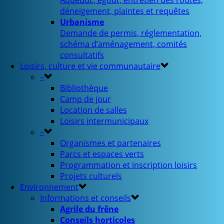
Aqueduc, égout, entretien des routes,
déneigement, plaintes et requêtes
Urbanisme
Demande de permis, réglementation,
schéma d’aménagement, comités
consultatifs
Loisirs, culture et vie communautaire
–
Bibliothèque
Camp de jour
Location de salles
Loisirs intermunicipaux
–
Organismes et partenaires
Parcs et espaces verts
Programmation et inscription loisirs
Projets culturels
Environnement
Informations et conseils
Agrile du frêne
Conseils horticoles