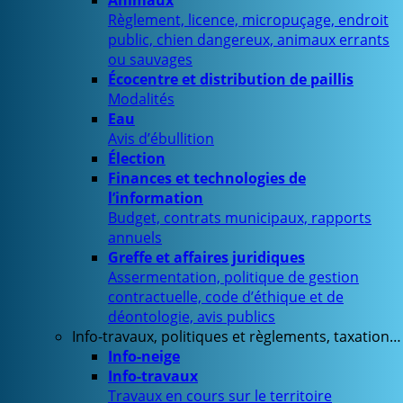
Animaux
Règlement, licence, micropuçage, endroit
public, chien dangereux, animaux errants
ou sauvages
Écocentre et distribution de paillis
Modalités
Eau
Avis d’ébullition
Élection
Finances et technologies de
l’information
Budget, contrats municipaux, rapports
annuels
Greffe et affaires juridiques
Assermentation, politique de gestion
contractuelle, code d’éthique et de
déontologie, avis publics
Info-travaux, politiques et règlements, taxation…
Info-neige
Info-travaux
Travaux en cours sur le territoire