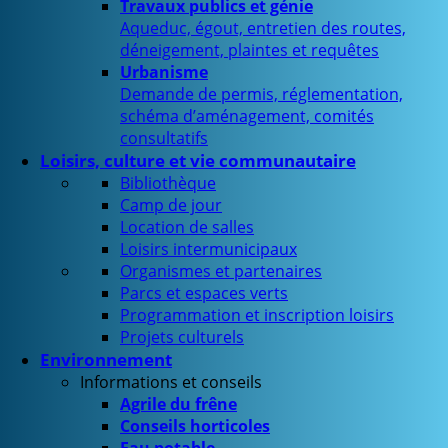
Travaux publics et génie
Aqueduc, égout, entretien des routes,
déneigement, plaintes et requêtes
Urbanisme
Demande de permis, réglementation,
schéma d’aménagement, comités
consultatifs
Loisirs, culture et vie communautaire
Bibliothèque
Camp de jour
Location de salles
Loisirs intermunicipaux
Organismes et partenaires
Parcs et espaces verts
Programmation et inscription loisirs
Projets culturels
Environnement
Informations et conseils
Agrile du frêne
Conseils horticoles