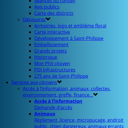
Séances du conseil
Avis publics
Carte des districts
Découvrez
Armoiries, logo et emblème floral
Carte interactive
Développement à Saint-Philippe
Embellissement
Grands projets
Historique
Mon Phil citoyen
PDI infrastructures
275 ans de Saint-Philippe
Services aux citoyens
Accès à l’information, animaux, collectes,
environnement, greffe, finance…
Accès à l’information
Demande d’accès
Animaux
Règlement, licence, micropuçage, endroit
public, chien dangereux, animaux errants