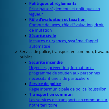
Politiques et règlements
Principaux règlements et politiques en
vigueur
Rôle d’évaluation et taxation
Compte de taxes, rôle d’évaluation, droit
de mutation
Sécurité civile
Mesures d’urgences, système d’appel
automatisé
Service de police, transport en commun, travaux
publics…
Sécurité incendie
Urgences, prévention, formation et
programme de soutien aux personnes
nécessitant une aide particulière
Service de police
Régie Intermunicipale de police Roussillon
Transport en commun
Les services de transports en commun sur
notre territoire