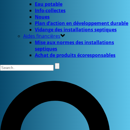
Eau potable
Info-collectes
Noues
Plan d’action en développement durable
Vidange des installations septiques
Aides financières
Mise aux normes des installations
septiques
Achat de produits écoresponsables