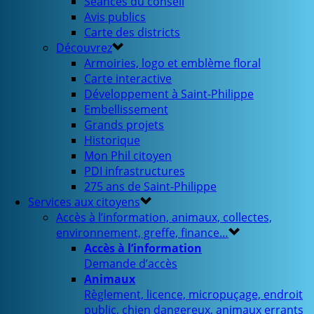
Séances du conseil
Avis publics
Carte des districts
Découvrez
Armoiries, logo et emblème floral
Carte interactive
Développement à Saint-Philippe
Embellissement
Grands projets
Historique
Mon Phil citoyen
PDI infrastructures
275 ans de Saint-Philippe
Services aux citoyens
Accès à l’information, animaux, collectes,
environnement, greffe, finance…
Accès à l’information
Demande d’accès
Animaux
Règlement, licence, micropuçage, endroit
public, chien dangereux, animaux errants