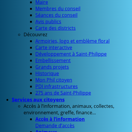
Maire
Membres du conseil
Séances du conseil
Avis publics
Carte des districts
Découvrez
Armoiries, logo et emblème floral
Carte interactive
Développement à Saint-Philippe
Embellissement
Grands projets
Historique
Mon Phil citoyen
PDI infrastructures
275 ans de Saint-Philippe
Services aux citoyens
Accès à l’information, animaux, collectes,
environnement, greffe, finance…
Accès à l’information
Demande d’accès