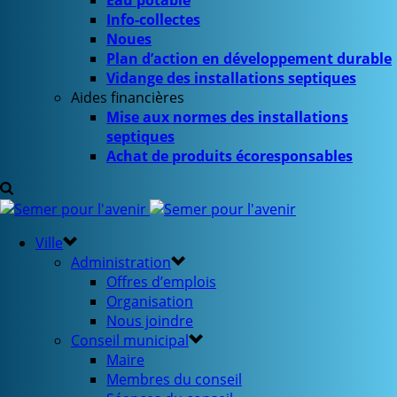
Eau potable
Info-collectes
Noues
Plan d’action en développement durable
Vidange des installations septiques
Aides financières
Mise aux normes des installations
septiques
Achat de produits écoresponsables
Ville
Administration
Offres d’emplois
Organisation
Nous joindre
Conseil municipal
Maire
Membres du conseil