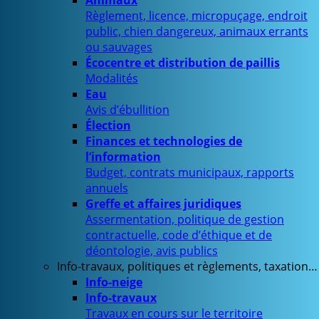
Animaux
Règlement, licence, micropuçage, endroit
public, chien dangereux, animaux errants
ou sauvages
Écocentre et distribution de paillis
Modalités
Eau
Avis d’ébullition
Élection
Finances et technologies de
l’information
Budget, contrats municipaux, rapports
annuels
Greffe et affaires juridiques
Assermentation, politique de gestion
contractuelle, code d’éthique et de
déontologie, avis publics
Info-travaux, politiques et règlements, taxation…
Info-neige
Info-travaux
Travaux en cours sur le territoire