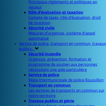
Principaux règlements et politiques en
vigueur
Rôle d’évaluation et taxation
Compte de taxes, rôle d’évaluation, droit
de mutation
Sécurité civile
Mesures d’urgences, système d’appel
automatisé
Service de police, transport en commun, travaux
publics…
Sécurité incendie
Urgences, prévention, formation et
programme de soutien aux personnes
nécessitant une aide particulière
Service de police
Régie Intermunicipale de police Roussillon
Transport en commun
Les services de transports en commun sur
notre territoire
Travaux publics et génie