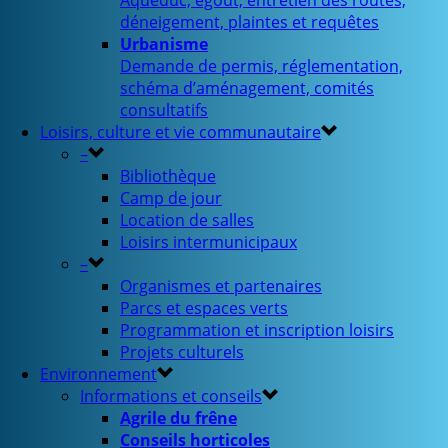
Aqueduc, égout, entretien des routes,
déneigement, plaintes et requêtes
Urbanisme
Demande de permis, réglementation,
schéma d’aménagement, comités
consultatifs
Loisirs, culture et vie communautaire
–
Bibliothèque
Camp de jour
Location de salles
Loisirs intermunicipaux
–
Organismes et partenaires
Parcs et espaces verts
Programmation et inscription loisirs
Projets culturels
Environnement
Informations et conseils
Agrile du frêne
Conseils horticoles