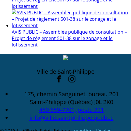
lotissement
AVIS PUBLIC – Assemblée publique de consultation –
Projet de règlement 501-38 sur le zonage et le
lotissement
Ville de Saint-Philippe
175, chemin Sanguinet, bureau 201
Saint-Philippe (Québec) J0L 2K0
450 659-7701, poste 221
info@ville.saintphilippe.quebec
© 2018 La Ville de Saint-Philippe -
mentions légales