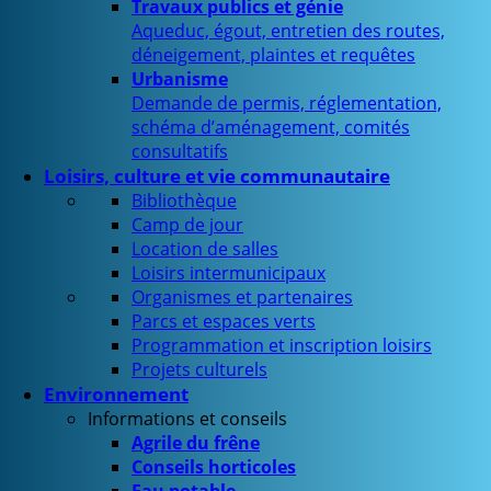
Travaux publics et génie
Aqueduc, égout, entretien des routes,
déneigement, plaintes et requêtes
Urbanisme
Demande de permis, réglementation,
schéma d’aménagement, comités
consultatifs
Loisirs, culture et vie communautaire
Bibliothèque
Camp de jour
Location de salles
Loisirs intermunicipaux
Organismes et partenaires
Parcs et espaces verts
Programmation et inscription loisirs
Projets culturels
Environnement
Informations et conseils
Agrile du frêne
Conseils horticoles