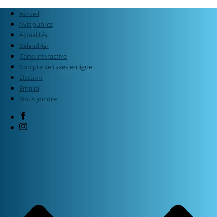
Accueil
Avis publics
Actualités
Calendrier
Carte interactive
Compte de taxes en ligne
Élection
Emploi
Nous joindre