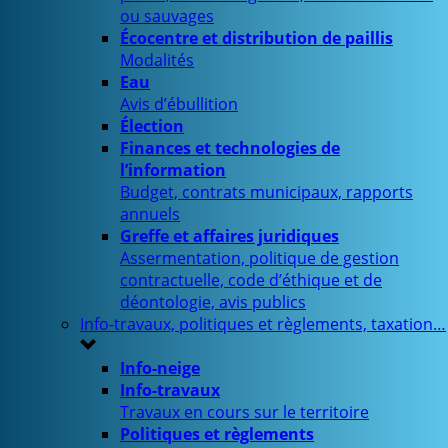
ou sauvages
Écocentre et distribution de paillis
Modalités
Eau
Avis d’ébullition
Élection
Finances et technologies de
l’information
Budget, contrats municipaux, rapports
annuels
Greffe et affaires juridiques
Assermentation, politique de gestion
contractuelle, code d’éthique et de
déontologie, avis publics
Info-travaux, politiques et règlements, taxation…
Info-neige
Info-travaux
Travaux en cours sur le territoire
Politiques et règlements