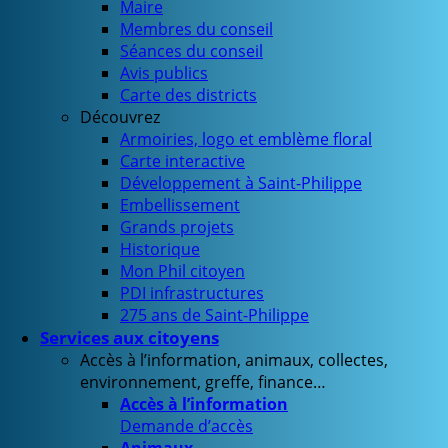
Maire
Membres du conseil
Séances du conseil
Avis publics
Carte des districts
Découvrez
Armoiries, logo et emblème floral
Carte interactive
Développement à Saint-Philippe
Embellissement
Grands projets
Historique
Mon Phil citoyen
PDI infrastructures
275 ans de Saint-Philippe
Services aux citoyens
Accès à l’information, animaux, collectes,
environnement, greffe, finance…
Accès à l’information
Demande d’accès