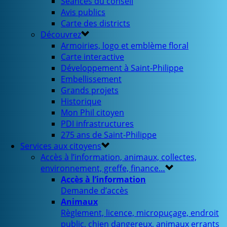
Séances du conseil
Avis publics
Carte des districts
Découvrez
Armoiries, logo et emblème floral
Carte interactive
Développement à Saint-Philippe
Embellissement
Grands projets
Historique
Mon Phil citoyen
PDI infrastructures
275 ans de Saint-Philippe
Services aux citoyens
Accès à l’information, animaux, collectes,
environnement, greffe, finance…
Accès à l’information
Demande d’accès
Animaux
Règlement, licence, micropuçage, endroit
public, chien dangereux, animaux errants