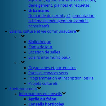
Aqueduc, égout, entretien des routes,
déneigement, plaintes et requêtes
Urbanisme
Demande de permis, réglementation,
schéma d’aménagement, comités
consultatifs
Loisirs, culture et vie communautaire
–
Bibliothèque
Camp de jour
Location de salles
Loisirs intermunicipaux
–
Organismes et partenaires
Parcs et espaces verts
Programmation et inscription loisirs
Projets culturels
Environnement
Informations et conseils
Agrile du frêne
Conseils horticoles