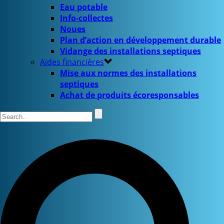
Eau potable
Info-collectes
Noues
Plan d’action en développement durable
Vidange des installations septiques
Aides financières
Mise aux normes des installations
septiques
Achat de produits écoresponsables