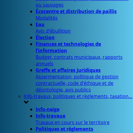
ou sauvages
Écocentre et distribution de paillis
Modalités
Eau
Avis d’ébullition
Élection
Finances et technologies de
l’information
Budget, contrats municipaux, rapports
annuels
Greffe et affaires juridiques
Assermentation, politique de gestion
contractuelle, code d’éthique et de
déontologie, avis publics
Info-travaux, politiques et règlements, taxation…
Info-neige
Info-travaux
Travaux en cours sur le territoire
Politiques et règlements