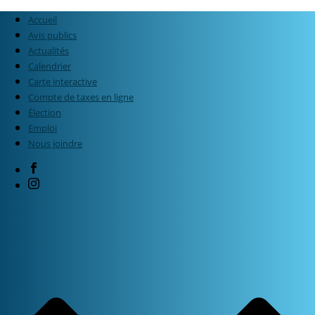
Accueil
Avis publics
Actualités
Calendrier
Carte interactive
Compte de taxes en ligne
Élection
Emploi
Nous joindre