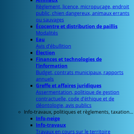
Animaux
Règlement, licence, micropuçage, endroit
public, chien dangereux, animaux errants
ou sauvages
Écocentre et distribution de paillis
Modalités
Eau
Avis d’ébullition
Élection
Finances et technologies de
l’information
Budget, contrats municipaux, rapports
annuels
Greffe et affaires juridiques
Assermentation, politique de gestion
contractuelle, code d’éthique et de
déontologie, avis publics
Info-travaux, politiques et règlements, taxation…
Info-neige
Info-travaux
Travaux en cours sur le territoire