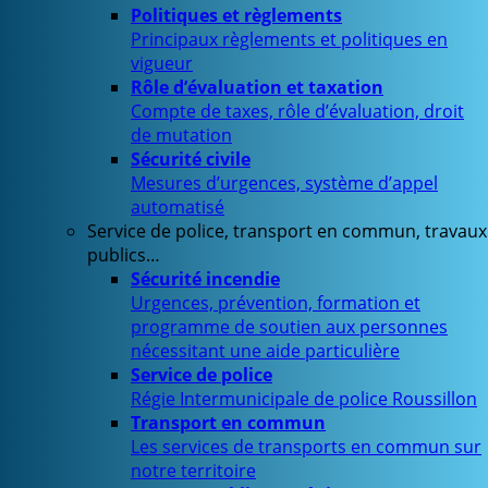
Politiques et règlements
Principaux règlements et politiques en
vigueur
Rôle d’évaluation et taxation
Compte de taxes, rôle d’évaluation, droit
de mutation
Sécurité civile
Mesures d’urgences, système d’appel
automatisé
Service de police, transport en commun, travaux
publics…
Sécurité incendie
Urgences, prévention, formation et
programme de soutien aux personnes
nécessitant une aide particulière
Service de police
Régie Intermunicipale de police Roussillon
Transport en commun
Les services de transports en commun sur
notre territoire