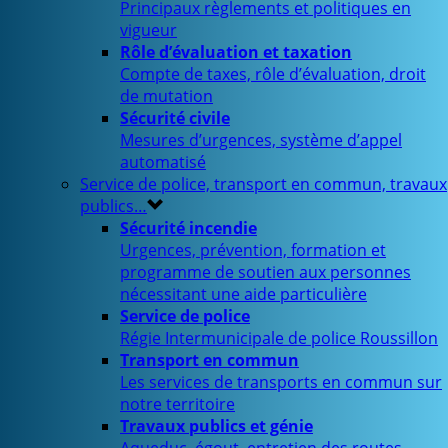
Principaux règlements et politiques en
vigueur
Rôle d’évaluation et taxation
Compte de taxes, rôle d’évaluation, droit
de mutation
Sécurité civile
Mesures d’urgences, système d’appel
automatisé
Service de police, transport en commun, travaux
publics…
Sécurité incendie
Urgences, prévention, formation et
programme de soutien aux personnes
nécessitant une aide particulière
Service de police
Régie Intermunicipale de police Roussillon
Transport en commun
Les services de transports en commun sur
notre territoire
Travaux publics et génie