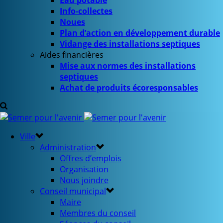
Eau potable
Info-collectes
Noues
Plan d’action en développement durable
Vidange des installations septiques
Aides financières
Mise aux normes des installations
septiques
Achat de produits écoresponsables
Ville
Administration
Offres d’emplois
Organisation
Nous joindre
Conseil municipal
Maire
Membres du conseil