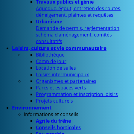
Travaux publics et génie
Aqueduc, égout, entretien des routes,
déneigement, plaintes et requêtes
Urbanisme
Demande de permis, réglementation,
schéma d’aménagement, comités
consultatifs
Loisirs, culture et vie communautaire
Bibliothèque
Camp de jour
Location de salles
Loisirs intermunicipaux
Organismes et partenaires
Parcs et espaces verts
Programmation et inscription loisirs
Projets culturels
Environnement
Informations et conseils
Agrile du frêne
Conseils horticoles