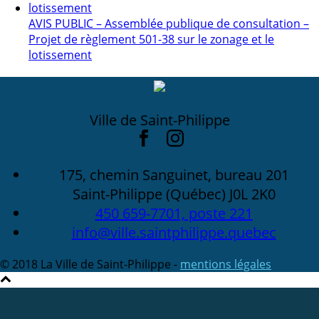
AVIS PUBLIC – Assemblée publique de consultation –
Projet de règlement 501-38 sur le zonage et le
lotissement
Ville de Saint-Philippe
175, chemin Sanguinet, bureau 201
Saint-Philippe (Québec) J0L 2K0
450 659-7701, poste 221
info@ville.saintphilippe.quebec
© 2018 La Ville de Saint-Philippe -
mentions légales