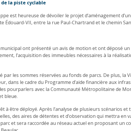
e la piste cyclable
ilippe est heureuse de dévoiler le projet d’aménagement d’u
ute Édouard-VII, entre la rue Paul-Chartrand et le chemin Sa
il municipal ont présenté un avis de motion et ont déposé u
ment, l’acquisition des immeubles nécessaires à la réalisati
é par les sommes réservées au fonds de parcs. De plus, la 
eur, dans le cadre du Programme d’aide financière aux infras
n, des pourparlers avec la Communauté Métropolitaine de Mo
et bleue.
 prêt à être déployé. Après l’analyse de plusieurs scénarios 
lles, des aires de détentes et d’observation qui mettra en va
 parc et sera raccordée au réseau actuel en proposant un cor
 Beaulac.