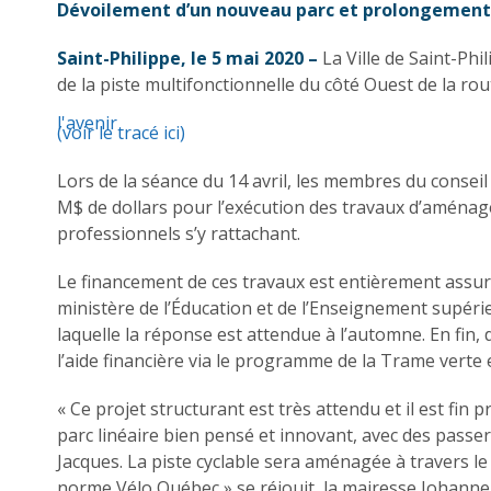
Dévoilement d’un nouveau parc et prolongement d
Saint-Philippe, le 5 mai 2020 –
La Ville de Saint-Ph
de la piste multifonctionnelle du côté Ouest de la ro
(voir le tracé ici)
Lors de la séance du 14 avril, les membres du conse
M$ de dollars pour l’exécution des travaux d’aménage
professionnels s’y rattachant.
Le financement de ces travaux est entièrement assur
ministère de l’Éducation et de l’Enseignement supéri
laquelle la réponse est attendue à l’automne. En fi
l’aide financière via le programme de la Trame verte 
« Ce projet structurant est très attendu et il est fin
parc linéaire bien pensé et innovant, avec des passere
Jacques. La piste cyclable sera aménagée à travers le
norme Vélo Québec » se réjouit, la mairesse Johanne