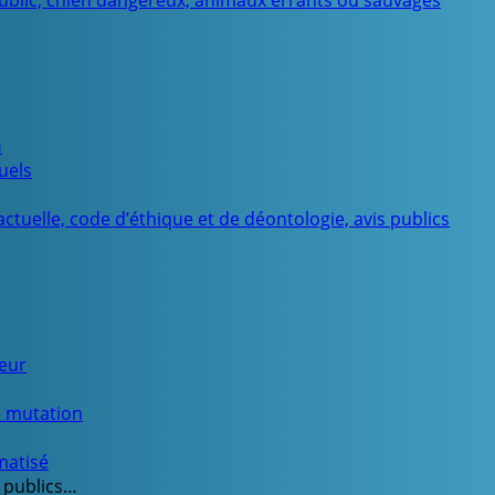
public, chien dangereux, animaux errants ou sauvages
n
uels
ctuelle, code d’éthique et de déontologie, avis publics
ueur
e mutation
matisé
 publics…