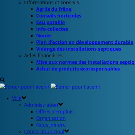
Informations et conseils
Agrile du frêne
Conseils horticoles
Eau potable
Info-collectes
Noues
Plan d’action en développement durable
Vidange des installations septiques
Aides financières
Mise aux normes des installations septi
Achat de produits écoresponsables
Ville
Administration
Offres d’emplois
Organisation
Nous joindre
Conseil municipal