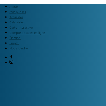
Accueil
Avis publics
Actualités
Calendrier
Carte interactive
Compte de taxes en ligne
Élection
Emploi
Nous joindre