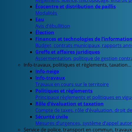
Règlement, licence, micropuçage, endroit 
Écocentre et distribution de paillis
Modalités
Eau
Avis d’ébullition
Élection
Finances et technologies de l’informatio
Budget, contrats municipaux, rapports ann
Greffe et affaires juridiques
Assermentation, politique de gestion contra
Info-travaux, politiques et règlements, taxation…
Info-neige
Info-travaux
Travaux en cours sur le territoire
Politiques et règlements
Principaux règlements et politiques en vig
Rôle d’évaluation et taxation
Compte de taxes, rôle d’évaluation, droit d
Sécurité civile
Mesures d’urgences, système d’appel auto
Service de police, transport en commun, travaux