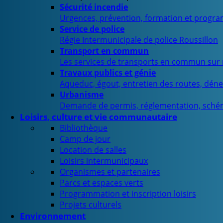
Sécurité incendie
Urgences, prévention, formation et progra
Service de police
Régie Intermunicipale de police Roussillon
Transport en commun
Les services de transports en commun sur n
Travaux publics et génie
Aqueduc, égout, entretien des routes, déne
Urbanisme
Demande de permis, réglementation, sché
Loisirs, culture et vie communautaire
Bibliothèque
Camp de jour
Location de salles
Loisirs intermunicipaux
Organismes et partenaires
Parcs et espaces verts
Programmation et inscription loisirs
Projets culturels
Environnement