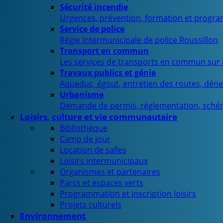
Sécurité incendie
Urgences, prévention, formation et progra
Service de police
Régie Intermunicipale de police Roussillon
Transport en commun
Les services de transports en commun sur n
Travaux publics et génie
Aqueduc, égout, entretien des routes, déne
Urbanisme
Demande de permis, réglementation, sché
Loisirs, culture et vie communautaire
Bibliothèque
Camp de jour
Location de salles
Loisirs intermunicipaux
Organismes et partenaires
Parcs et espaces verts
Programmation et inscription loisirs
Projets culturels
Environnement