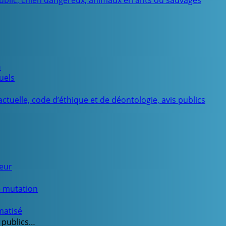
public, chien dangereux, animaux errants ou sauvages
n
uels
ctuelle, code d’éthique et de déontologie, avis publics
ueur
e mutation
matisé
 publics…