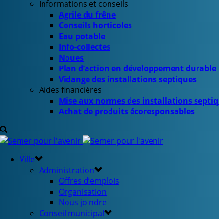
Informations et conseils
Agrile du frêne
Conseils horticoles
Eau potable
Info-collectes
Noues
Plan d’action en développement durable
Vidange des installations septiques
Aides financières
Mise aux normes des installations septi
Achat de produits écoresponsables
Ville
Administration
Offres d’emplois
Organisation
Nous joindre
Conseil municipal