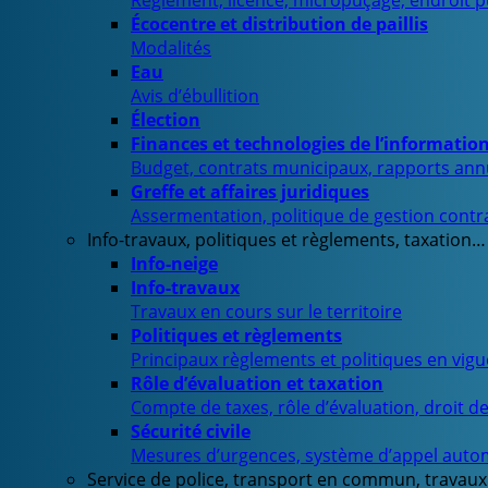
Règlement, licence, micropuçage, endroit 
Écocentre et distribution de paillis
Modalités
Eau
Avis d’ébullition
Élection
Finances et technologies de l’informatio
Budget, contrats municipaux, rapports ann
Greffe et affaires juridiques
Assermentation, politique de gestion contra
Info-travaux, politiques et règlements, taxation…
Info-neige
Info-travaux
Travaux en cours sur le territoire
Politiques et règlements
Principaux règlements et politiques en vig
Rôle d’évaluation et taxation
Compte de taxes, rôle d’évaluation, droit d
Sécurité civile
Mesures d’urgences, système d’appel auto
Service de police, transport en commun, travaux