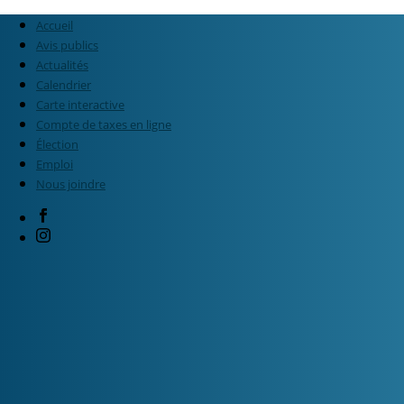
Accueil
Avis publics
Actualités
Calendrier
Carte interactive
Compte de taxes en ligne
Élection
Emploi
Nous joindre