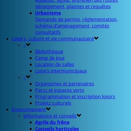
Aqueduc, égout, entretien des routes,
déneigement, plaintes et requêtes
Urbanisme
Demande de permis, réglementation,
schéma d’aménagement, comités
consultatifs
Loisirs, culture et vie communautaire
–
Bibliothèque
Camp de jour
Location de salles
Loisirs intermunicipaux
–
Organismes et partenaires
Parcs et espaces verts
Programmation et inscription loisirs
Projets culturels
Environnement
Informations et conseils
Agrile du frêne
Conseils horticoles