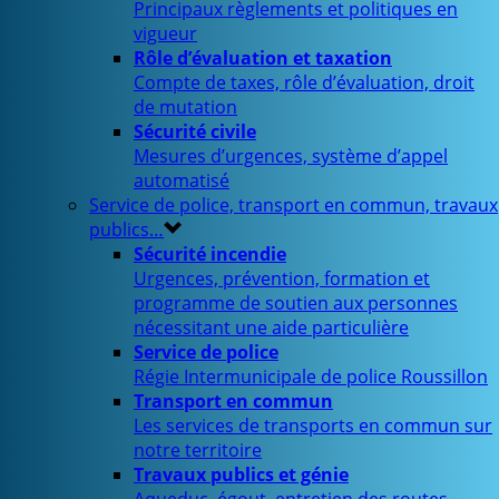
Principaux règlements et politiques en
vigueur
Rôle d’évaluation et taxation
Compte de taxes, rôle d’évaluation, droit
de mutation
Sécurité civile
Mesures d’urgences, système d’appel
automatisé
Service de police, transport en commun, travaux
publics…
Sécurité incendie
Urgences, prévention, formation et
programme de soutien aux personnes
nécessitant une aide particulière
Service de police
Régie Intermunicipale de police Roussillon
Transport en commun
Les services de transports en commun sur
notre territoire
Travaux publics et génie