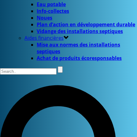
Eau potable
Info-collectes
Noues
Plan d’action en développement durable
Vidange des installations septiques
Aides financières
Mise aux normes des installations
septiques
Achat de produits écoresponsables