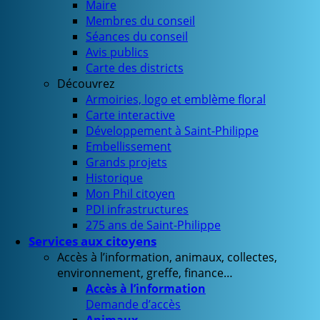
Maire
Membres du conseil
Séances du conseil
Avis publics
Carte des districts
Découvrez
Armoiries, logo et emblème floral
Carte interactive
Développement à Saint-Philippe
Embellissement
Grands projets
Historique
Mon Phil citoyen
PDI infrastructures
275 ans de Saint-Philippe
Services aux citoyens
Accès à l’information, animaux, collectes,
environnement, greffe, finance…
Accès à l’information
Demande d’accès