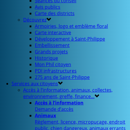
Séances du conseil
Avis publics
Carte des districts
Découvrez
Armoiries, logo et emblème floral
Carte interactive
Développement à Saint-Philippe
Embellissement
Grands projets
Historique
Mon Phil citoyen
PDI infrastructures
275 ans de Saint-Philippe
Services aux citoyens
Accès à l’information, animaux, collectes,
environnement, greffe, finance…
Accès à l’information
Demande d’accès
Animaux
Règlement, licence, micropuçage, endroit
public, chien dangereux, animaux errants