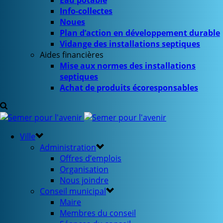
Eau potable
Info-collectes
Noues
Plan d’action en développement durable
Vidange des installations septiques
Aides financières
Mise aux normes des installations
septiques
Achat de produits écoresponsables
Ville
Administration
Offres d’emplois
Organisation
Nous joindre
Conseil municipal
Maire
Membres du conseil