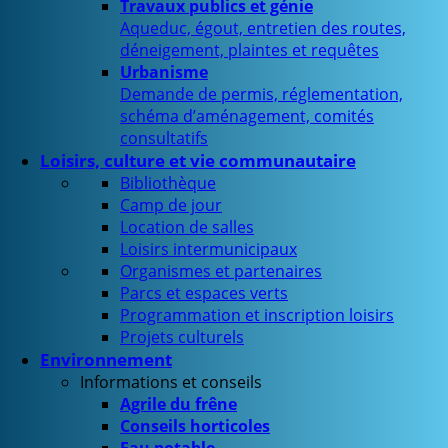
Travaux publics et génie
Aqueduc, égout, entretien des routes,
déneigement, plaintes et requêtes
Urbanisme
Demande de permis, réglementation,
schéma d’aménagement, comités
consultatifs
Loisirs, culture et vie communautaire
Bibliothèque
Camp de jour
Location de salles
Loisirs intermunicipaux
Organismes et partenaires
Parcs et espaces verts
Programmation et inscription loisirs
Projets culturels
Environnement
Informations et conseils
Agrile du frêne
Conseils horticoles