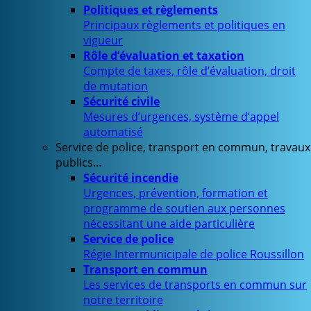
Politiques et règlements
Principaux règlements et politiques en
vigueur
Rôle d’évaluation et taxation
Compte de taxes, rôle d’évaluation, droit
de mutation
Sécurité civile
Mesures d’urgences, système d’appel
automatisé
Service de police, transport en commun, travaux
publics…
Sécurité incendie
Urgences, prévention, formation et
programme de soutien aux personnes
nécessitant une aide particulière
Service de police
Régie Intermunicipale de police Roussillon
Transport en commun
Les services de transports en commun sur
notre territoire