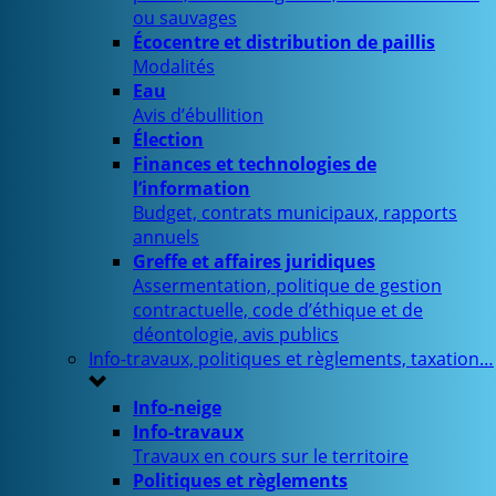
ou sauvages
Écocentre et distribution de paillis
Modalités
Eau
Avis d’ébullition
Élection
Finances et technologies de
l’information
Budget, contrats municipaux, rapports
annuels
Greffe et affaires juridiques
Assermentation, politique de gestion
contractuelle, code d’éthique et de
déontologie, avis publics
Info-travaux, politiques et règlements, taxation…
Info-neige
Info-travaux
Travaux en cours sur le territoire
Politiques et règlements