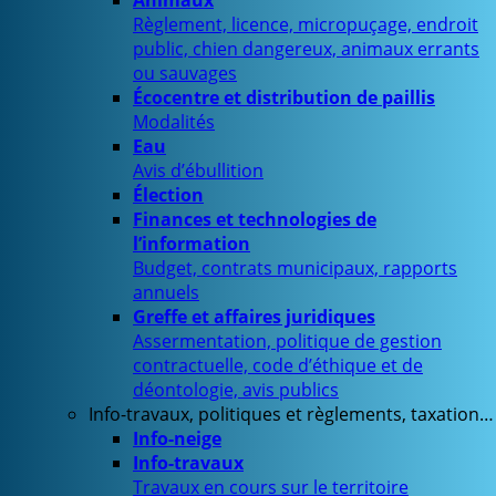
Animaux
Règlement, licence, micropuçage, endroit
public, chien dangereux, animaux errants
ou sauvages
Écocentre et distribution de paillis
Modalités
Eau
Avis d’ébullition
Élection
Finances et technologies de
l’information
Budget, contrats municipaux, rapports
annuels
Greffe et affaires juridiques
Assermentation, politique de gestion
contractuelle, code d’éthique et de
déontologie, avis publics
Info-travaux, politiques et règlements, taxation…
Info-neige
Info-travaux
Travaux en cours sur le territoire