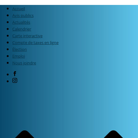
Accueil
Avis publics
Actualités
Calendrier
Carte interactive
Compte de taxes en ligne
Élection
Emploi
Nous joindre