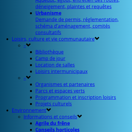
Aqueduc, égout, entretien des routes,
déneigement, plaintes et requêtes
Urbanisme
Demande de permis, réglementation,
schéma d’aménagement, comités
consultatifs
Loisirs, culture et vie communautaire
–
Bibliothèque
Camp de jour
Location de salles
Loisirs intermunicipaux
–
Organismes et partenaires
Parcs et espaces verts
Programmation et inscription loisirs
Projets culturels
Environnement
Informations et conseils
Agrile du frêne
Conseils horticoles