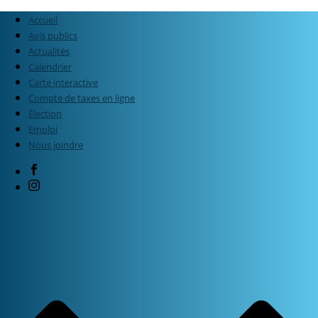
Accueil
Avis publics
Actualités
Calendrier
Carte interactive
Compte de taxes en ligne
Élection
Emploi
Nous joindre