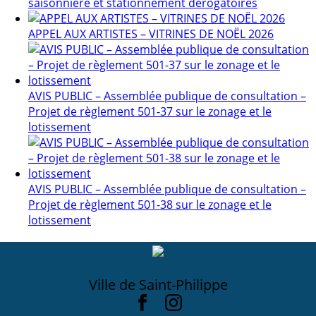
saisonnière et stationnement dérogatoires
APPEL AUX ARTISTES – VITRINES DE NOËL 2026
AVIS PUBLIC – Assemblée publique de consultation –
Projet de règlement 501-37 sur le zonage et le
lotissement
AVIS PUBLIC – Assemblée publique de consultation –
Projet de règlement 501-38 sur le zonage et le
lotissement
Ville de Saint-Philippe