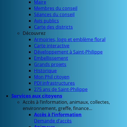
Maire
Membres du conseil
Séances du conseil
Avis publics
Carte des districts
Découvrez
Armoiries, logo et emblème floral
Carte interactive
Développement à Saint-Philippe
Embellissement
Grands projets
Historique
Mon Phil citoyen
PDI infrastructures
275 ans de Saint-Philippe
Services aux citoyens
Accès à l’information, animaux, collectes,
environnement, greffe, finance…
Accès à l’information
Demande d’accès