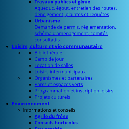
Travaux publics et génie
Aqueduc, égout, entretien des routes,
déneigement, plaintes et requêtes
Urbanisme
Demande de permis, réglementation,
schéma d’aménagement, comités
consultatifs
Loisirs, culture et vie communautaire
Bibliothèque
Camp de jour
Location de salles
Loisirs intermunicipaux
Organismes et partenaires
Parcs et espaces verts
Programmation et inscription loisirs
Projets culturels
Environnement
Informations et conseils
Agrile du frêne
Conseils horticoles