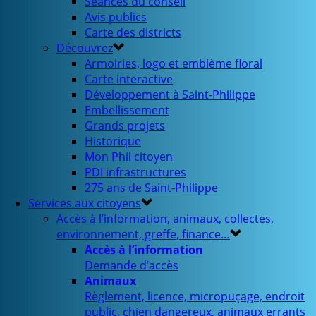
Séances du conseil
Avis publics
Carte des districts
Découvrez
Armoiries, logo et emblème floral
Carte interactive
Développement à Saint-Philippe
Embellissement
Grands projets
Historique
Mon Phil citoyen
PDI infrastructures
275 ans de Saint-Philippe
Services aux citoyens
Accès à l’information, animaux, collectes,
environnement, greffe, finance…
Accès à l’information
Demande d’accès
Animaux
Règlement, licence, micropuçage, endroit
public, chien dangereux, animaux errants