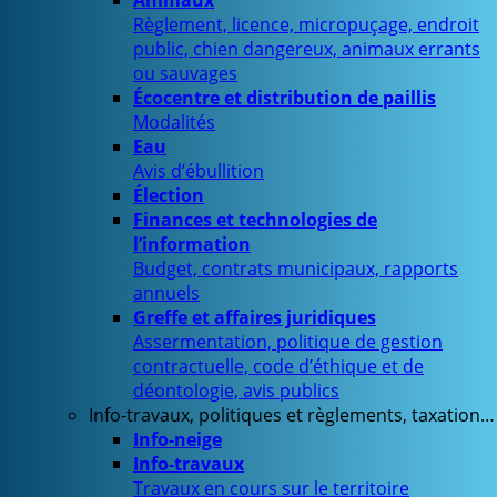
Animaux
Règlement, licence, micropuçage, endroit
public, chien dangereux, animaux errants
ou sauvages
Écocentre et distribution de paillis
Modalités
Eau
Avis d’ébullition
Élection
Finances et technologies de
l’information
Budget, contrats municipaux, rapports
annuels
Greffe et affaires juridiques
Assermentation, politique de gestion
contractuelle, code d’éthique et de
déontologie, avis publics
Info-travaux, politiques et règlements, taxation…
Info-neige
Info-travaux
Travaux en cours sur le territoire