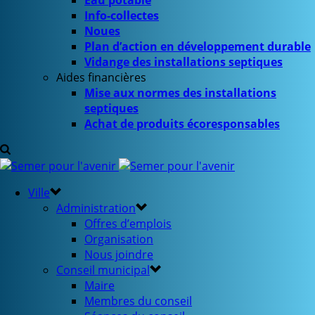
Eau potable
Info-collectes
Noues
Plan d’action en développement durable
Vidange des installations septiques
Aides financières
Mise aux normes des installations
septiques
Achat de produits écoresponsables
Ville
Administration
Offres d’emplois
Organisation
Nous joindre
Conseil municipal
Maire
Membres du conseil