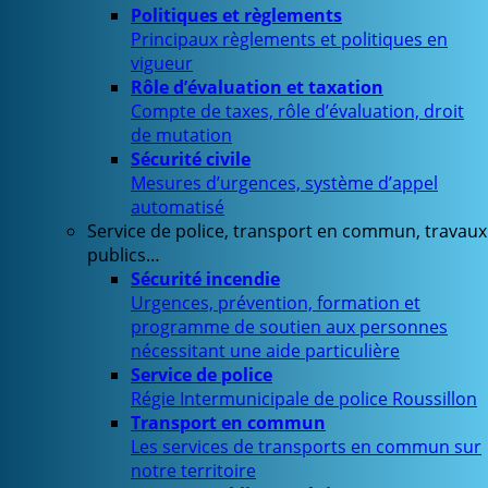
Politiques et règlements
Principaux règlements et politiques en
vigueur
Rôle d’évaluation et taxation
Compte de taxes, rôle d’évaluation, droit
de mutation
Sécurité civile
Mesures d’urgences, système d’appel
automatisé
Service de police, transport en commun, travaux
publics…
Sécurité incendie
Urgences, prévention, formation et
programme de soutien aux personnes
nécessitant une aide particulière
Service de police
Régie Intermunicipale de police Roussillon
Transport en commun
Les services de transports en commun sur
notre territoire