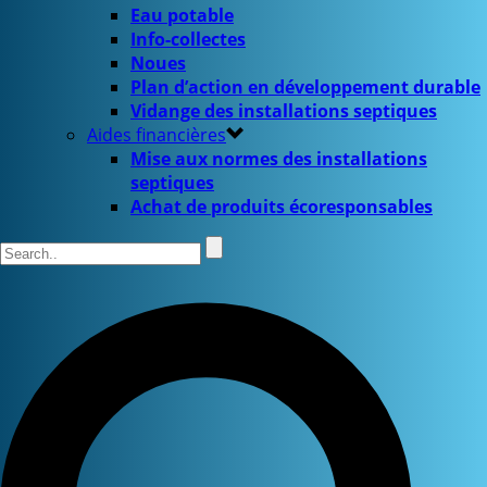
Eau potable
Info-collectes
Noues
Plan d’action en développement durable
Vidange des installations septiques
Aides financières
Mise aux normes des installations
septiques
Achat de produits écoresponsables