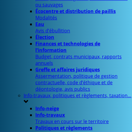
ou sauvages
Écocentre et distribution de paillis
Modalités
Eau
Avis d’ébullition
Élection
Finances et technologies de
l’information
Budget, contrats municipaux, rapports
annuels
Greffe et affaires juridiques
Assermentation, politique de gestion
contractuelle, code d’éthique et de
déontologie, avis publics
Info-travaux, politiques et règlements, taxation…
Info-neige
Info-travaux
Travaux en cours sur le territoire
Politiques et règlements