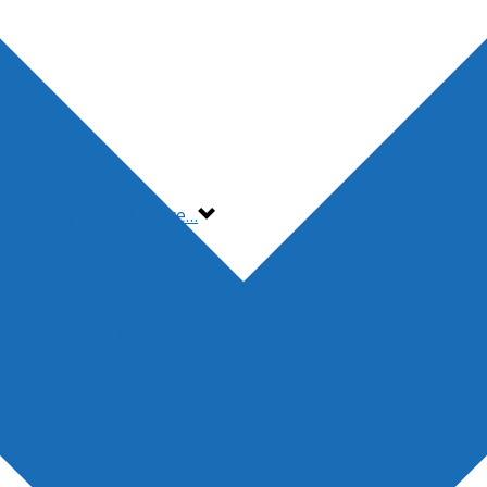
nnement, greffe, finance…
ublic, chien dangereux, animaux errants ou sauvages