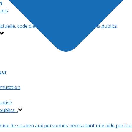
n
uels
tuelle, code d’éthique et de déontologie, avis publics
ueur
e mutation
matisé
publics…
mme de soutien aux personnes nécessitant une aide particul