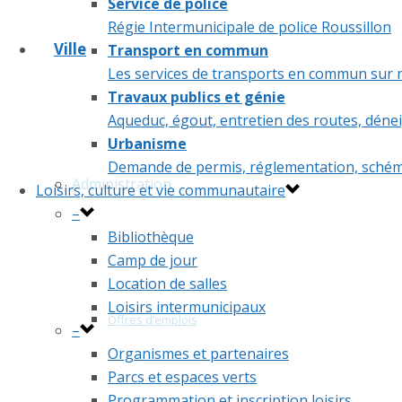
Service de police
Régie Intermunicipale de police Roussillon
Ville
Transport en commun
Les services de transports en commun sur n
Travaux publics et génie
Aqueduc, égout, entretien des routes, déne
Urbanisme
Demande de permis, réglementation, schém
Administration
Loisirs, culture et vie communautaire
–
Bibliothèque
Camp de jour
Location de salles
Loisirs intermunicipaux
Offres d’emplois
–
Organismes et partenaires
Parcs et espaces verts
Programmation et inscription loisirs