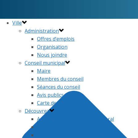
Ville
Administration
Offres d’emplois
Organisation
Nous joindre
Conseil municipal
Maire
Membres du conseil
Séances du conseil
Avis publics
Carte des districts
Découvrez
Armoiries, logo et emblème floral
Carte interactive
Développement à Saint-Philippe