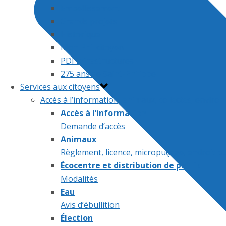
Embellissement
Grands projets
Historique
Mon Phil citoyen
PDI infrastructures
275 ans de Saint-Philippe
Services aux citoyens
Accès à l’information, animaux, collectes, enviro
Accès à l’information
Demande d’accès
Animaux
Règlement, licence, micropuçage, endroit p
Écocentre et distribution de paillis
Modalités
Eau
Avis d’ébullition
Élection