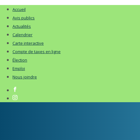
Accueil
Avis publics
Actualités
Calendrier
Carte interactive
Compte de taxes en ligne
Élection
Emploi
Nous joindre