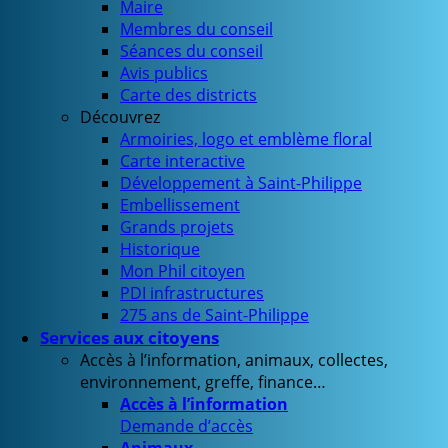
Maire
Membres du conseil
Séances du conseil
Avis publics
Carte des districts
Découvrez
Armoiries, logo et emblème floral
Carte interactive
Développement à Saint-Philippe
Embellissement
Grands projets
Historique
Mon Phil citoyen
PDI infrastructures
275 ans de Saint-Philippe
Services aux citoyens
Accès à l’information, animaux, collectes,
environnement, greffe, finance…
Accès à l’information
Demande d’accès