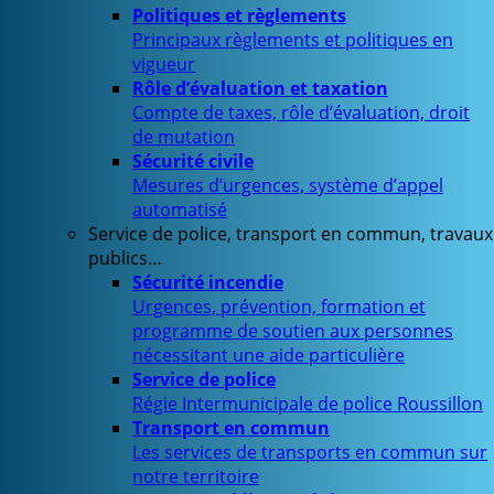
Politiques et règlements
Principaux règlements et politiques en
vigueur
Rôle d’évaluation et taxation
Compte de taxes, rôle d’évaluation, droit
de mutation
Sécurité civile
Mesures d’urgences, système d’appel
automatisé
Service de police, transport en commun, travaux
publics…
Sécurité incendie
Urgences, prévention, formation et
programme de soutien aux personnes
nécessitant une aide particulière
Service de police
Régie Intermunicipale de police Roussillon
Transport en commun
Les services de transports en commun sur
notre territoire