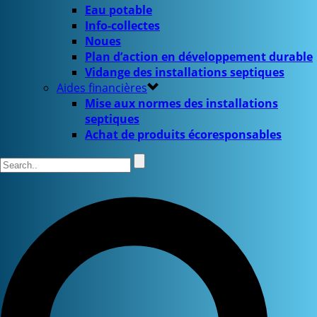
Eau potable
Info-collectes
Noues
Plan d’action en développement durable
Vidange des installations septiques
Aides financières
Mise aux normes des installations
septiques
Achat de produits écoresponsables