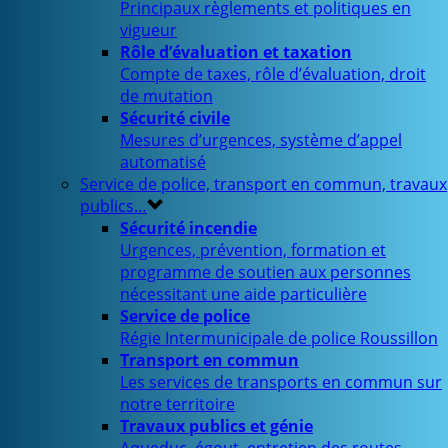
Principaux règlements et politiques en
vigueur
Rôle d’évaluation et taxation
Compte de taxes, rôle d’évaluation, droit
de mutation
Sécurité civile
Mesures d’urgences, système d’appel
automatisé
Service de police, transport en commun, travaux
publics…
Sécurité incendie
Urgences, prévention, formation et
programme de soutien aux personnes
nécessitant une aide particulière
Service de police
Régie Intermunicipale de police Roussillon
Transport en commun
Les services de transports en commun sur
notre territoire
Travaux publics et génie