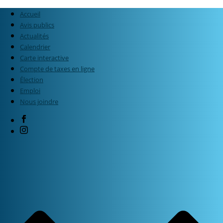
Accueil
Avis publics
Actualités
Calendrier
Carte interactive
Compte de taxes en ligne
Élection
Emploi
Nous joindre