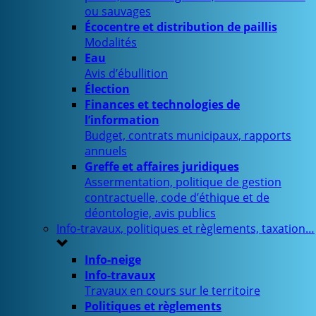
ou sauvages
Écocentre et distribution de paillis
Modalités
Eau
Avis d’ébullition
Élection
Finances et technologies de
l’information
Budget, contrats municipaux, rapports
annuels
Greffe et affaires juridiques
Assermentation, politique de gestion
contractuelle, code d’éthique et de
déontologie, avis publics
Info-travaux, politiques et règlements, taxation…
Info-neige
Info-travaux
Travaux en cours sur le territoire
Politiques et règlements