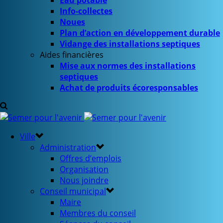
Eau potable
Info-collectes
Noues
Plan d’action en développement durable
Vidange des installations septiques
Aides financières
Mise aux normes des installations
septiques
Achat de produits écoresponsables
Ville
Administration
Offres d’emplois
Organisation
Nous joindre
Conseil municipal
Maire
Membres du conseil