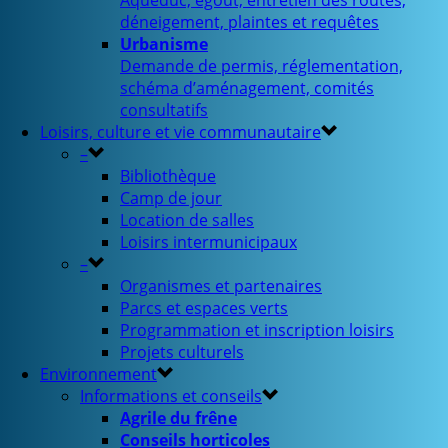
Aqueduc, égout, entretien des routes,
déneigement, plaintes et requêtes
Urbanisme
Demande de permis, réglementation,
schéma d’aménagement, comités
consultatifs
Loisirs, culture et vie communautaire
–
Bibliothèque
Camp de jour
Location de salles
Loisirs intermunicipaux
–
Organismes et partenaires
Parcs et espaces verts
Programmation et inscription loisirs
Projets culturels
Environnement
Informations et conseils
Agrile du frêne
Conseils horticoles