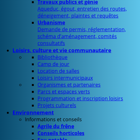
Travaux publics et génie
Aqueduc, égout, entretien des routes,
déneigement, plaintes et requêtes
Urbanisme
Demande de permis, réglementation,
schéma d’aménagement, comités
consultatifs
Loisirs, culture et vie communautaire
Bibliothèque
Camp de jour
Location de salles
Loisirs intermunicipaux
Organismes et partenaires
Parcs et espaces verts
Programmation et inscription loisirs
Projets culturels
Environnement
Informations et conseils
Agrile du frêne
Conseils horticoles