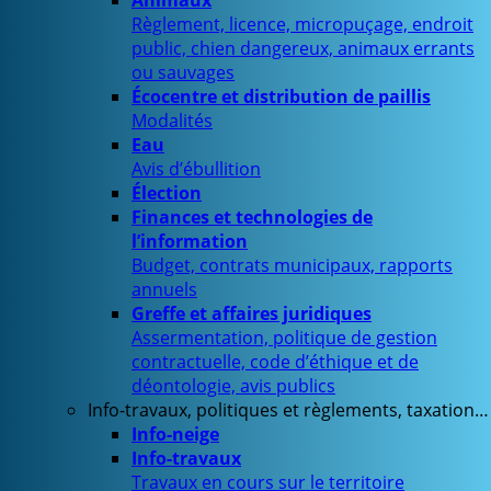
Animaux
Règlement, licence, micropuçage, endroit
public, chien dangereux, animaux errants
ou sauvages
Écocentre et distribution de paillis
Modalités
Eau
Avis d’ébullition
Élection
Finances et technologies de
l’information
Budget, contrats municipaux, rapports
annuels
Greffe et affaires juridiques
Assermentation, politique de gestion
contractuelle, code d’éthique et de
déontologie, avis publics
Info-travaux, politiques et règlements, taxation…
Info-neige
Info-travaux
Travaux en cours sur le territoire