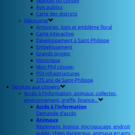
Séances du conseil
Avis publics
Carte des districts
Découvrez
Armoiries, logo et emblème floral
Carte interactive
Développement à Saint-Philippe
Embellissement
Grands projets
Historique
Mon Phil citoyen
PDI infrastructures
275 ans de Saint-Philippe
Services aux citoyens
Accès à l’information, animaux, collectes,
environnement, greffe, finance…
Accès à l’information
Demande d’accès
Animaux
Règlement, licence, micropuçage, endroit
public, chien dangereux, animaux errants